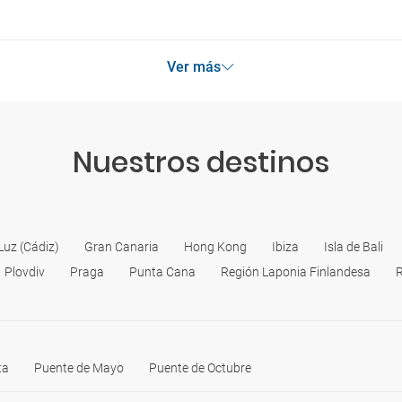
Ver más
Nuestros destinos
Luz (Cádiz)
Gran Canaria
Hong Kong
Ibiza
Isla de Bali
Plovdiv
Praga
Punta Cana
Región Laponia Finlandesa
R
ta
Puente de Mayo
Puente de Octubre