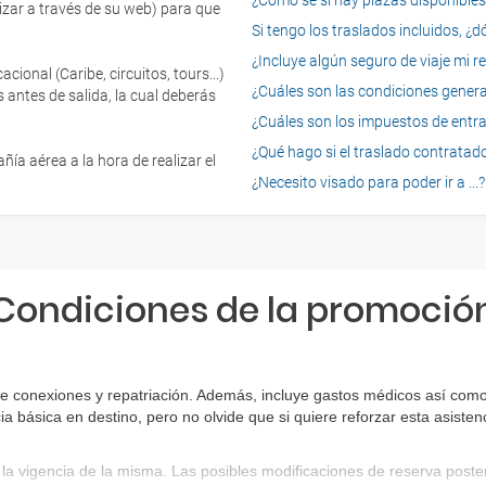
¿Cómo sé si hay plazas disponibles e
izar a través de su web) para que
Si tengo los traslados incluidos, ¿
¿Incluye algún seguro de viaje mi r
onal (Caribe, circuitos, tours...)
¿Cuáles son las condiciones general
 antes de salida, la cual deberás
¿Cuáles son los impuestos de entrad
¿Qué hago si el traslado contratado
ía aérea a la hora de realizar el
¿Necesito visado para poder ir a ...?
Condiciones de la promoció
e conexiones y repatriación. Además, incluye gastos médicos así como 
ia básica en destino, pero no olvide que si quiere reforzar esta asist
la vigencia de la misma. Las posibles modificaciones de reserva post