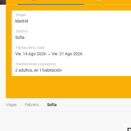
Origen
Destino
Fechas de tu viaje
Habitaciones y pasajeros
Viajes
Febrero
Sofía