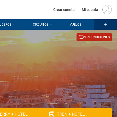
€
Origen
MADRID (MAD)
ES
EUR
Crear cuenta
|
Mi cuenta
UCEROS
CIRCUITOS
VUELOS
VER CONDICIONES
ERRY + HOTEL
TREN + HOTEL