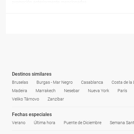
promoción anteriormente mencionadas.
Destinos similares
Bruselas
Burgas - Mar Negro
Casablanca
Costa de la 
Madeira
Marrakech
Nesebar
Nueva York
París
Veliko Tárnovo
Zanzíbar
Fechas especiales
Verano
Última hora
Puente de Diciembre
Semana San