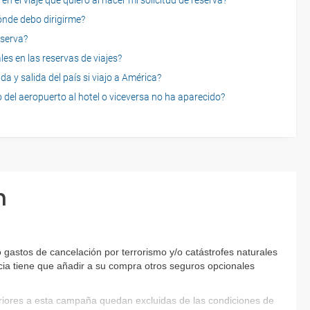
n el viaje que quiero al hacer mi solicitud de reserva?
dónde debo dirigirme?
eserva?
es en las reservas de viajes?
a y salida del país si viajo a América?
 del aeropuerto al hotel o viceversa no ha aparecido?
n
gastos de cancelación por terrorismo y/o catástrofes naturales
encia tiene que añadir a su compra otros seguros opcionales
eriores a esta campaña quedan excluidas de las condiciones de