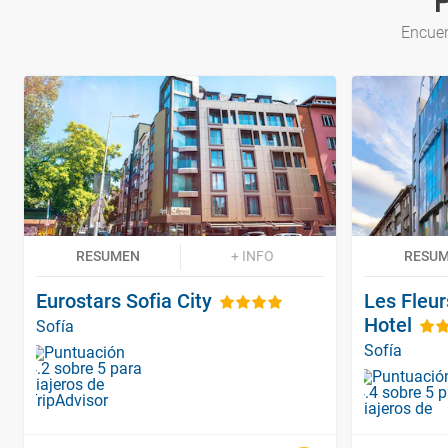
Encuen
RESUMEN
+ INFO
RESU
Eurostars Sofia City
Les Fleur
Hotel
Sofía
Sofía