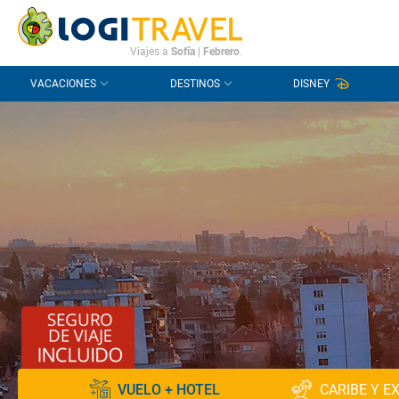
CONTACTO
PREGUNTAS FRECUENTES
Viajes a
Sofía
|
Febrero
.
VACACIONES
DESTINOS
DISNEY
VUELO + HOTEL
CARIBE Y E