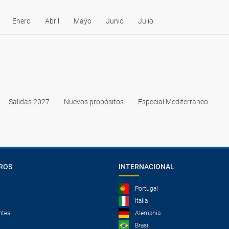
Enero
Abril
Mayo
Junio
Julio
Salidas 2027
Nuevos propósitos
Especial Mediterraneo
ROS
INTERNACIONAL
Portugal
Italia
ntes
Alemania
Brasil