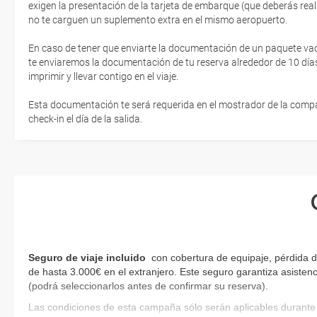
exigen la presentación de la tarjeta de embarque (que deberás real
no te carguen un suplemento extra en el mismo aeropuerto.
En caso de tener que enviarte la documentación de un paquete vacaci
te enviaremos la documentación de tu reserva alrededor de 10 días
imprimir y llevar contigo en el viaje.
Esta documentación te será requerida en el mostrador de la compañ
check-in el día de la salida.
Seguro de viaje incluido
con cobertura de equipaje, pérdida d
de hasta 3.000€ en el extranjero. Este seguro garantiza asistenc
(podrá seleccionarlos antes de confirmar su reserva)
.
Las condiciones de esta campaña sólo serán aplicables durante 