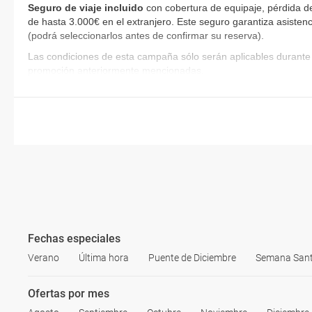
Seguro de viaje incluido
con cobertura de equipaje, pérdida d
de hasta 3.000€ en el extranjero. Este seguro garantiza asistenc
(podrá seleccionarlos antes de confirmar su reserva)
.
Las condiciones de esta campaña sólo serán aplicables durante 
promoción anteriormente mencionadas.
Fechas especiales
Verano
Última hora
Puente de Diciembre
Semana San
Ofertas por mes