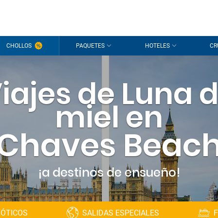
¡Hola
CHOLLOS
PAQUETES
HOTELES
CR
Estamos
sesión
p
iajes de Luna 
¿Todavía s
miel en
Chaves Beac
¡a destinos de ensueño!
XÓTICOS
SALIDAS ESPECIALES
F