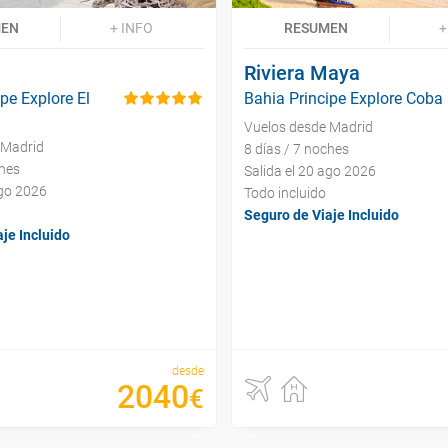
MEN
+ INFO
RESUMEN
+
Riviera Maya
pe Explore El
Bahia Principe Explore Coba
Vuelos desde Madrid
 Madrid
8 días / 7 noches
ches
Salida el 20 ago 2026
ago 2026
Todo incluido
Seguro de Viaje Incluido
je Incluido
desde
2040
€