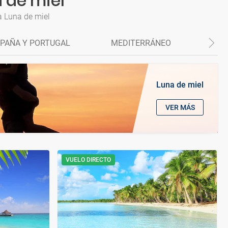
 de miel
a Luna de miel
PAÑA Y PORTUGAL
MEDITERRÁNEO
CAP
Luna de miel
VER MÁS
VUELO DIRECTO