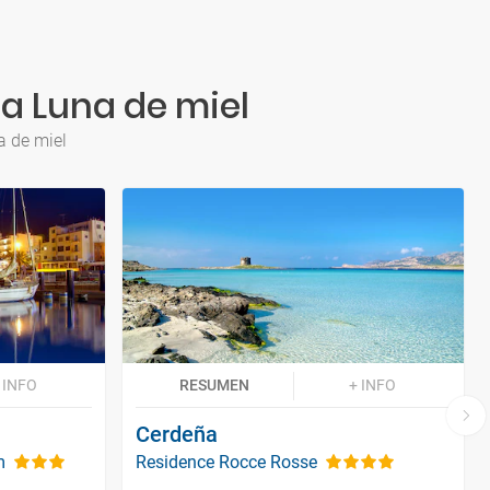
a Luna de miel
a de miel
 INFO
RESUMEN
+ INFO
Cerdeña
m
Residence Rocce Rosse