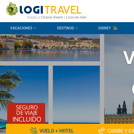
CONTACTO
PREGUNTAS FRECUENTES
Viajes a
Chaves Beach
|
Luna de miel
.
VACACIONES
DESTINOS
DISNEY
V
VUELO + HOTEL
CARIBE Y E