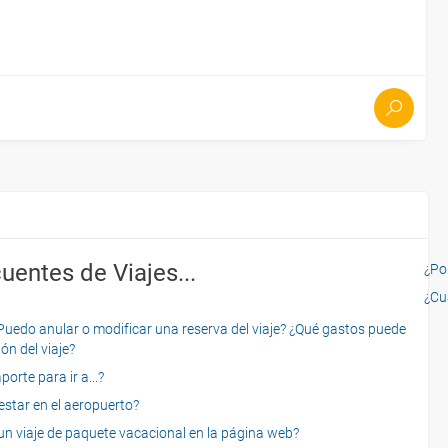
uentes de Viajes...
¿Por
¿Cu
o anular o modificar una reserva del viaje? ¿Qué gastos puede
ón del viaje?
rte para ir a...?
star en el aeropuerto?
 viaje de paquete vacacional en la página web?