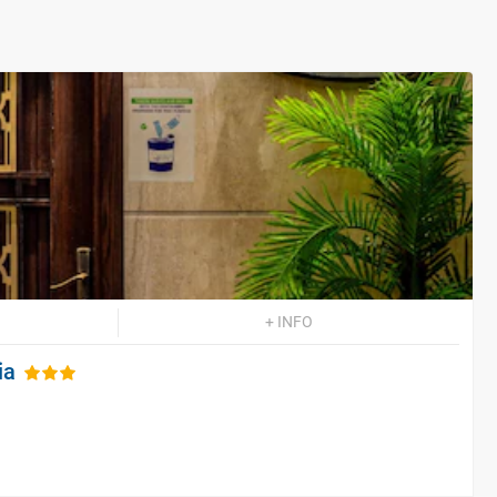
+ INFO
ia