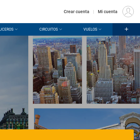
€
Origen
MADRID (MAD)
ES
EUR
Crear cuenta
|
Mi cuenta
UCEROS
CIRCUITOS
VUELOS