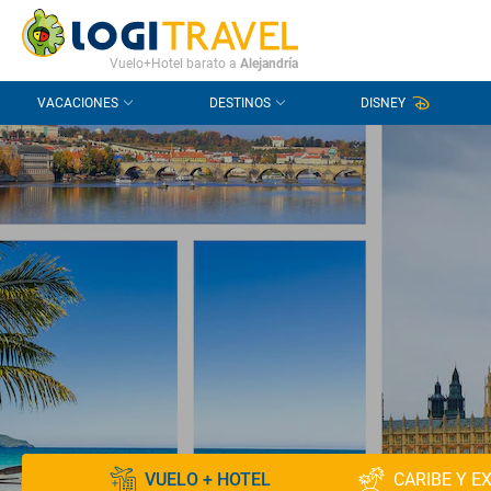
CONTACTO
PREGUNTAS FRECUENTES
Vuelo+Hotel barato a
Alejandría
VACACIONES
DESTINOS
DISNEY
VUELO + HOTEL
CARIBE Y E