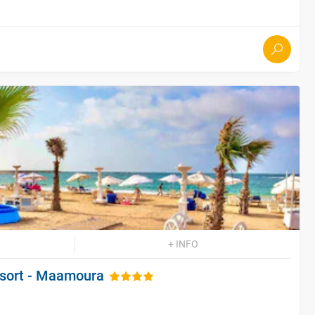
+ INFO
esort - Maamoura