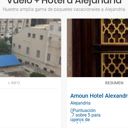
Vuelo + Hotel a Alejandría
Nuestra amplia gama de paquetes vacacionales a Alejandría
+ INFO
RESUMEN
Amoun Hotel Alexandr
Alejandría