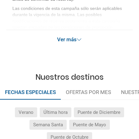
Las condiciones de esta campaña sólo serán aplicables
durante la vigencia de la misma. Las posibles
modificaciones de reserva posteriores a esta campaña
quedan excluidas de las condiciones de promoción
anteriormente mencionadas.
Ver más
Nuestros destinos
FECHAS ESPECIALES
OFERTAS POR MES
NUEST
Verano
Última hora
Puente de Diciembre
Semana Santa
Puente de Mayo
Puente de Octubre