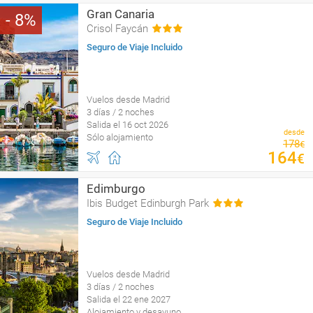
Gran Canaria
8
Crisol Faycán
Seguro de Viaje Incluido
Vuelos desde Madrid
3 días / 2 noches
Salida el 16 oct 2026
desde
Sólo alojamiento
178
€
164
€
Edimburgo
Ibis Budget Edinburgh Park
Seguro de Viaje Incluido
Vuelos desde Madrid
3 días / 2 noches
Salida el 22 ene 2027
Alojamiento y desayuno