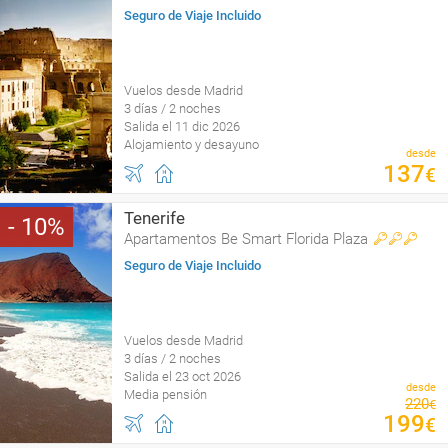
Seguro de Viaje Incluido
Vuelos desde Madrid
3 días / 2 noches
Salida el 11 dic 2026
Alojamiento y desayuno
desde
137
€
Tenerife
10
Apartamentos Be Smart Florida Plaza
Seguro de Viaje Incluido
Vuelos desde Madrid
3 días / 2 noches
Salida el 23 oct 2026
desde
Media pensión
220
€
199
€