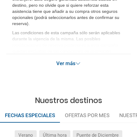
destino, pero no olvide que si quiere reforzar esta
asistencia tiene que añadir a su compra otros seguros
opcionales (podrá seleccionarlos antes de confirmar su
reserva)
.
Las condiciones de esta campaña sólo serán aplicables
durante la vigencia de la misma. Las posibles
modificaciones de reserva posteriores a esta campaña
quedan excluidas de las condiciones de promoción
anteriormente mencionadas.
Ver más
Nuestros destinos
FECHAS ESPECIALES
OFERTAS POR MES
NUEST
Verano
Última hora
Puente de Diciembre