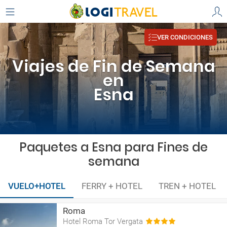
VER CONDICIONES
Viajes de Fin de Semana
en
Esna
Paquetes a Esna para Fines de
semana
VUELO+HOTEL
FERRY + HOTEL
TREN + HOTEL
Roma
Hotel Roma Tor Vergata