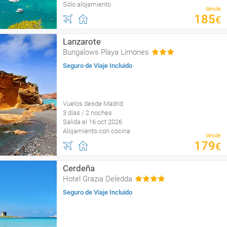
Sólo alojamiento
desde
185
€
Lanzarote
Bungalows Playa Limones
Seguro de Viaje Incluido
Vuelos desde Madrid
3 días / 2 noches
Salida el 16 oct 2026
Alojamiento con cocina
desde
179
€
Cerdeña
Hotel Grazia Deledda
Seguro de Viaje Incluido