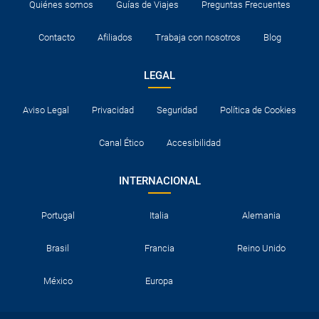
Quiénes somos
Guías de Viajes
Preguntas Frecuentes
¿Por qué me sale el precio de un niño igual que el
Contacto
Afiliados
Trabaja con nosotros
Blog
precio de un adulto?
LEGAL
¿Cuántas veces debo imprimir el bono de los
traslados?
Aviso Legal
Privacidad
Seguridad
Política de Cookies
Canal Ético
Accesibilidad
INTERNACIONAL
Portugal
Italia
Alemania
Brasil
Francia
Reino Unido
México
Europa