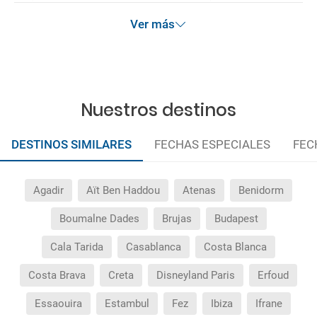
anteriormente mencionadas.
Ver más
Nuestros destinos
DESTINOS SIMILARES
FECHAS ESPECIALES
FEC
Agadir
Aït Ben Haddou
Atenas
Benidorm
Boumalne Dades
Brujas
Budapest
Cala Tarida
Casablanca
Costa Blanca
Costa Brava
Creta
Disneyland Paris
Erfoud
Essaouira
Estambul
Fez
Ibiza
Ifrane