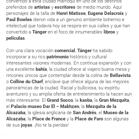
convertido a esta ciudad marroquí en uno de los destinos
Esta documentación te será requerida en el mostrador de la compañía
preferidos de
artistas
y
escritores
de medio mundo. Aquí
aérea a la hora de realizar el check-in el día de la salida.
personajes de la talla de
Henri Matisse
,
Eugene Delacroix
y
Paul Bowles
dieron vida a un genuino ambiente bohemio e
intelectual que todavía hoy se respira en sus calles y que han
MODIFICACIÓN ó CANCELACIÓN ¿Puedo anular o
convertido a
Tánger
en el foco de innumerables
libros
y
modificar una reserva del viaje? ¿Qué gastos puede
películas
.
generar una anulación o modificación del viaje?
Con una clara vocación
comercial
,
Tánger
ha sabido
incorporar a su rico
patrimonio
histórico y cultural
¿Qué caducidad debe tener mi pasaporte para ir
interesantes visiones modernas. En continua expansión y con
a...?
una excelente
bahía
, la ciudad ofrece al viajero buena mesa y
rincones únicos que contemplar desde la colina de
Bellavista
o
Colline du Charf
, enclave que ofrece alguna de las mejores
¿Con cuánta antelación tengo que estar en el
panorámicas de la ciudad. Racial y bulliciosa, su espíritu
aeropuerto?
aventurero y su amplia oferta de entretenimiento la hacen aun
más interesante. El
Grand Socco
, la
kasba
, la
Gran Mezquita
,
RESERVAR ¿Cómo puedo reservar un viaje de
el
Palacio museo Dar El – Makhzen
, la
Mezquita de la
Alcazaba
, la iglesia anglicana de
San Andrés
, el
Museo de la
paquete vacacional en la página web?
Alcazaba
, la
Place de France
y la
Place de Faro
son algunas
de sus
joyas
. ¡No te la pierdas!
Al realizar la reserva, uno de los servicios ha
quedado de pendiente de confirmación ¿Cómo