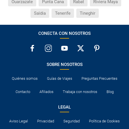
Ouarzazate
Punta Cana
Rabat
Riviera Maya
Saïdia
Tenerife
Tineghir
CONECTA CON NOSOTROS
SOBRE NOSOTROS
Quiénes somos
Guías de Viajes
Preguntas Frecuentes
Contacto
Afiliados
Trabaja con nosotros
Blog
LEGAL
Aviso Legal
Privacidad
Seguridad
Política de Cookies