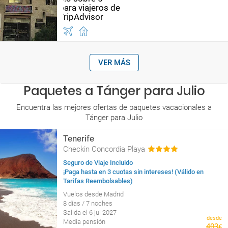
VER MÁS
Paquetes a Tánger para Julio
Encuentra las mejores ofertas de paquetes vacacionales a
Tánger para Julio
Tenerife
Checkin Concordia Playa
Seguro de Viaje Incluido
¡Paga hasta en 3 cuotas sin intereses! (Válido en
Tarifas Reembolsables)
Vuelos desde Madrid
8 días / 7 noches
Salida el 6 jul 2027
desde
Media pensión
403
€