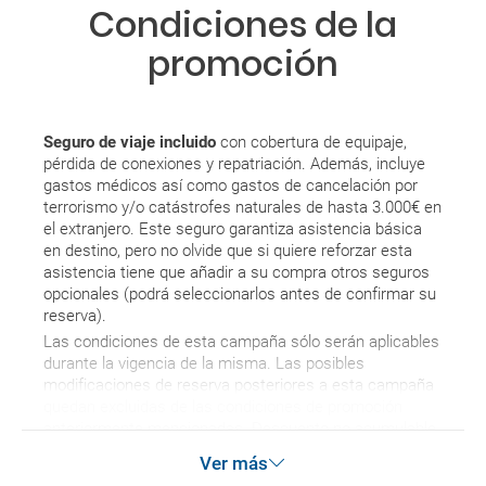
Condiciones de la
sabré si se confirma el viaje?
promoción
¿Cómo sé si hay plazas disponibles en el viaje que
quiero al hacer mi solicitud de reserva?
Seguro de viaje incluido
con cobertura de equipaje,
Si tengo los traslados incluidos, ¿dónde debo
pérdida de conexiones y repatriación. Además, incluye
dirigirme?
gastos médicos así como gastos de cancelación por
terrorismo y/o catástrofes naturales de hasta 3.000€ en
¿Incluye algún seguro de viaje mi reserva?
el extranjero. Este seguro garantiza asistencia básica
en destino, pero no olvide que si quiere reforzar esta
asistencia tiene que añadir a su compra otros seguros
¿Cuáles son las condiciones generales en las
opcionales (podrá seleccionarlos antes de confirmar su
reservas de viajes?
reserva).
Las condiciones de esta campaña sólo serán aplicables
¿Cuáles son los impuestos de entrada y salida del
durante la vigencia de la misma. Las posibles
país si viajo a América?
modificaciones de reserva posteriores a esta campaña
quedan excluidas de las condiciones de promoción
anteriormente mencionadas. Descuento no acumulable.
¿Qué hago si el traslado contratado del aeropuerto
Ver más
al hotel o viceversa no ha aparecido?