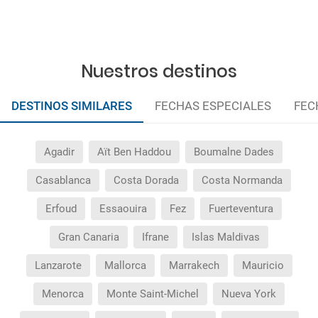
¿Necesito visado para poder ir a ...?
¿Por qué me sale el precio de un niño igual que el
Nuestros destinos
precio de un adulto?
DESTINOS SIMILARES
FECHAS ESPECIALES
FEC
¿Cuántas veces debo imprimir el bono de los
traslados?
Agadir
Aït Ben Haddou
Boumalne Dades
Casablanca
Costa Dorada
Costa Normanda
Erfoud
Essaouira
Fez
Fuerteventura
Gran Canaria
Ifrane
Islas Maldivas
Lanzarote
Mallorca
Marrakech
Mauricio
Menorca
Monte Saint-Michel
Nueva York