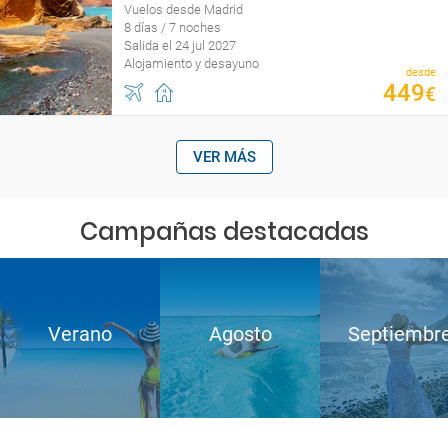
Vuelos desde Madrid
8 días / 7 noches
Salida el 24 jul 2027
Alojamiento y desayuno
desde
449
€
VER MÁS
Campañas destacadas
Verano
Agosto
Septiembr