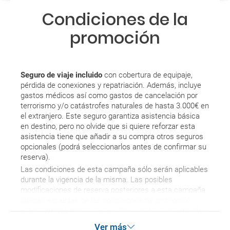
Si tengo los traslados incluidos, ¿dónde debo
Condiciones de la
dirigirme?
promoción
¿Incluye algún seguro de viaje mi reserva?
¿Cuáles son las condiciones generales en las
Seguro de viaje incluido
con cobertura de equipaje,
reservas de viajes?
pérdida de conexiones y repatriación. Además, incluye
gastos médicos así como gastos de cancelación por
terrorismo y/o catástrofes naturales de hasta 3.000€ en
¿Cuáles son los impuestos de entrada y salida del
el extranjero. Este seguro garantiza asistencia básica
país si viajo a América?
en destino, pero no olvide que si quiere reforzar esta
asistencia tiene que añadir a su compra otros seguros
opcionales (podrá seleccionarlos antes de confirmar su
¿Qué hago si el traslado contratado del aeropuerto
reserva).
al hotel o viceversa no ha aparecido?
Las condiciones de esta campaña sólo serán aplicables
durante la vigencia de la misma. Las posibles
¿Necesito visado para poder ir a ...?
modificaciones de reserva posteriores a esta campaña
quedan excluidas de las condiciones de promoción
¿Por qué me sale el precio de un niño igual que el
anteriormente mencionadas. Descuento no acumulable.
precio de un adulto?
Ver más