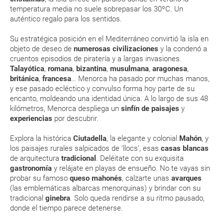
modificar una reserva del viaje? ¿Qué gastos puede
7.5 °C
7.5 °C
8.4 °C
10.0 °C
temperatura media no suele sobrepasar los 30ºC. Un
generar una anulación o modificación del viaje?
auténtico regalo para los sentidos.
¿Qué caducidad debe tener mi pasaporte para ir
Su estratégica posición en el Mediterráneo convirtió la isla en
objeto de deseo de
numerosas civilizaciones
y la condenó a
a...?
cruentos episodios de piratería y a largas invasiones.
Talayótica
,
romana
,
bizantina
,
musulmana
,
aragonesa
,
¿Con cuánta antelación tengo que estar en el
británica
,
francesa
… Menorca ha pasado por muchas manos,
aeropuerto?
y ese pasado ecléctico y convulso forma hoy parte de su
encanto, moldeando una identidad única. A lo largo de sus 48
kilómetros, Menorca despliega un
sinfín de paisajes
y
RESERVAR ¿Cómo puedo reservar un viaje de
experiencias
por descubrir.
paquete vacacional en la página web?
Explora la histórica
Ciutadella
, la elegante y colonial
Mahón
, y
Al realizar la reserva, uno de los servicios ha
los paisajes rurales salpicados de ‘llocs’, esas
casas blancas
de arquitectura
tradicional
. Deléitate con su exquisita
quedado de pendiente de confirmación ¿Cómo
gastronomía
y relájate en playas de ensueño. No te vayas sin
sabré si se confirma el viaje?
probar su famoso
queso mahonés
, calzarte unas
avarques
(las emblemáticas albarcas menorquinas) y brindar con su
¿Cómo sé si hay plazas disponibles en el viaje que
tradicional
ginebra
. Solo queda rendirse a su ritmo pausado,
quiero al hacer mi solicitud de reserva?
donde el tiempo parece detenerse.