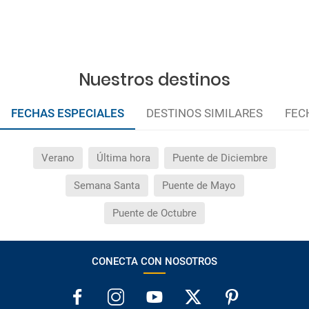
¿Cuántas veces debo imprimir el bono de los
traslados?
Nuestros destinos
FECHAS ESPECIALES
DESTINOS SIMILARES
FEC
Verano
Última hora
Puente de Diciembre
Semana Santa
Puente de Mayo
Puente de Octubre
CONECTA CON NOSOTROS