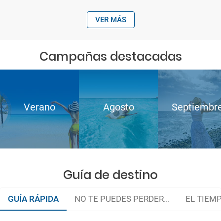
VER MÁS
Campañas destacadas
Verano
Agosto
Septiembr
Guía de destino
GUÍA RÁPIDA
NO TE PUEDES PERDER...
EL TIEM