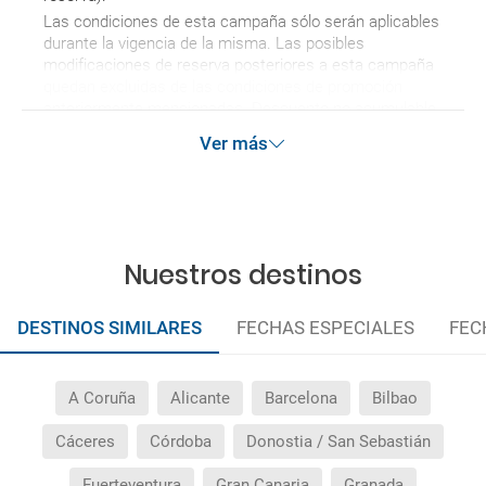
Las condiciones de esta campaña sólo serán aplicables
durante la vigencia de la misma. Las posibles
modificaciones de reserva posteriores a esta campaña
quedan excluidas de las condiciones de promoción
anteriormente mencionadas. Descuento no acumulable.
Ver más
Nuestros destinos
DESTINOS SIMILARES
FECHAS ESPECIALES
FEC
A Coruña
Alicante
Barcelona
Bilbao
Cáceres
Córdoba
Donostia / San Sebastián
Fuerteventura
Gran Canaria
Granada