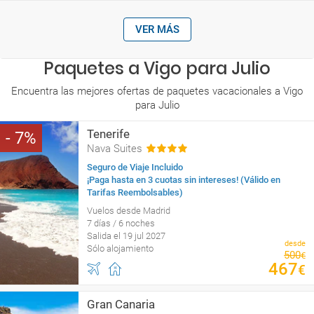
VER MÁS
Paquetes a Vigo para Julio
Encuentra las mejores ofertas de paquetes vacacionales a Vigo
para Julio
Tenerife
7
Nava Suites
Seguro de Viaje Incluido
¡Paga hasta en 3 cuotas sin intereses! (Válido en
Tarifas Reembolsables)
Vuelos desde Madrid
7 días / 6 noches
Salida el 19 jul 2027
desde
Sólo alojamiento
500
€
467
€
Gran Canaria