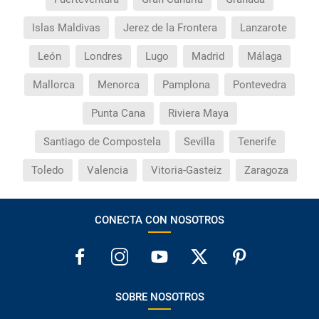
Islas Maldivas
Jerez de la Frontera
Lanzarote
León
Londres
Lugo
Madrid
Málaga
Mallorca
Menorca
Pamplona
Pontevedra
Punta Cana
Riviera Maya
Santiago de Compostela
Sevilla
Tenerife
Toledo
Valencia
Vitoria-Gasteiz
Zaragoza
CONECTA CON NOSOTROS
SOBRE NOSOTROS