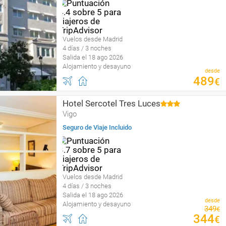
Vuelos desde Madrid
4 días / 3 noches
Salida el 18 ago 2026
Alojamiento y desayuno
desde
489
€
Hotel Sercotel Tres Luces
Vigo
Seguro de Viaje Incluido
Vuelos desde Madrid
4 días / 3 noches
Salida el 18 ago 2026
desde
Alojamiento y desayuno
349
€
344
€