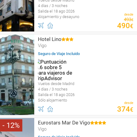
Vuelos desde Madrid
4 días / 3 noches
Salida el 18 ago 2026
desde
Alojamiento y desayuno
493
€
490
€
Hotel Lino
Vigo
Seguro de Viaje Incluido
Vuelos desde Madrid
4 días / 3 noches
Salida el 18 ago 2026
Sólo alojamiento
desde
374
€
Eurostars Mar De Vigo
12
Vigo