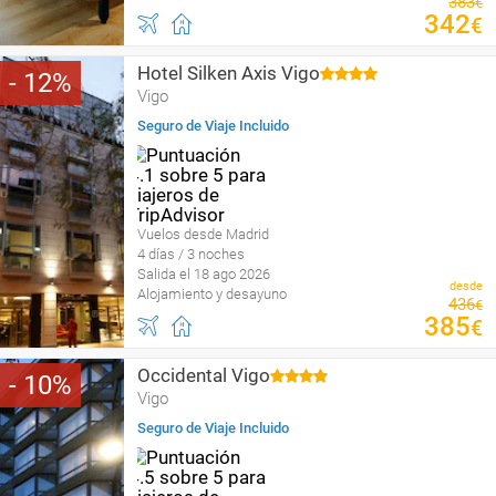
383
€
342
€
Hotel Silken Axis Vigo
12
Vigo
Seguro de Viaje Incluido
Vuelos desde Madrid
4 días / 3 noches
Salida el 18 ago 2026
desde
Alojamiento y desayuno
436
€
385
€
Occidental Vigo
10
Vigo
Seguro de Viaje Incluido