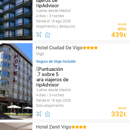
Vuelos desde Madrid
4 días / 3 noches
Salida el 18 ago 2026
desde
Alojamiento y desayuno
490
€
439
€
Hotel Ciudad De Vigo
Vigo
Seguro de Viaje Incluido
Vuelos desde Madrid
4 días / 3 noches
Salida el 18 ago 2026
Sólo alojamiento
desde
332
€
Hotel Zenit Vigo