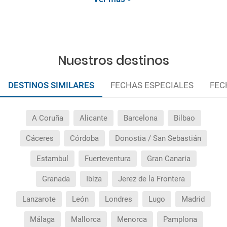
Nuestros destinos
DESTINOS SIMILARES
FECHAS ESPECIALES
FEC
A Coruña
Alicante
Barcelona
Bilbao
Cáceres
Córdoba
Donostia / San Sebastián
Estambul
Fuerteventura
Gran Canaria
Granada
Ibiza
Jerez de la Frontera
Lanzarote
León
Londres
Lugo
Madrid
Málaga
Mallorca
Menorca
Pamplona