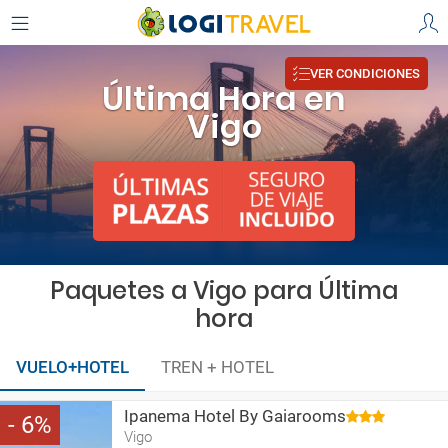
VER CONDICIONES
Última Hora en
Vigo
Paquetes a Vigo para Última
hora
VUELO+HOTEL
TREN + HOTEL
Ipanema Hotel By Gaiarooms
6
Vigo