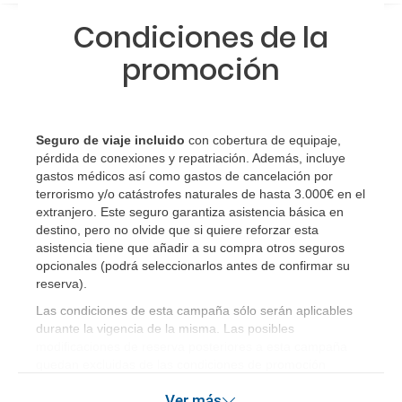
Condiciones de la
promoción
Seguro de viaje incluido
con cobertura de equipaje,
pérdida de conexiones y repatriación. Además, incluye
gastos médicos así como gastos de cancelación por
terrorismo y/o catástrofes naturales de hasta 3.000€ en el
extranjero. Este seguro garantiza asistencia básica en
destino, pero no olvide que si quiere reforzar esta
asistencia tiene que añadir a su compra otros seguros
opcionales (podrá seleccionarlos antes de confirmar su
reserva)
.
Las condiciones de esta campaña sólo serán aplicables
durante la vigencia de la misma. Las posibles
modificaciones de reserva posteriores a esta campaña
quedan excluidas de las condiciones de promoción
anteriormente mencionadas. Descuento no acumulable.
Ver más