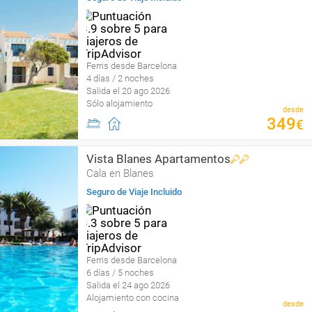
Ferris desde Barcelona
4 días / 2 noches
Salida el 20 ago 2026
Sólo alojamiento
desde
349
€
Vista Blanes Apartamentos
Cala en Blanes
Seguro de Viaje Incluido
Ferris desde Barcelona
6 días / 5 noches
Salida el 24 ago 2026
Alojamiento con cocina
desde