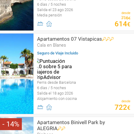
6 días / 5 noches
Salida el 23 ago 2026
desde
Media pensión
716
€
614
€
Apartamentos 07 Vistapicas
Cala en Blanes
Seguro de Viaje Incluido
Ferris desde Barcelona
6 días / 5 noches
Salida el 18 ago 2026
Alojamiento con cocina
desde
722
€
Apartamentos Binivell Park by
14
ALEGRIA