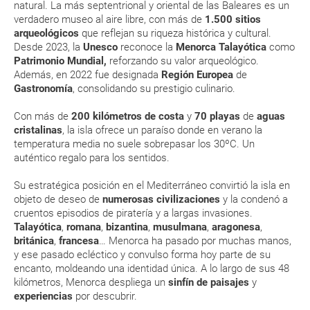
natural. La más septentrional y oriental de las Baleares es un
En caso de tener que enviarte la documentación de un paquete
de mayor intensidad
vacacional (Caribe, circuitos, tours...) te enviaremos la documentación
verdadero museo al aire libre, con más de
1.500 sitios
Durante la primavera, Menorca está especialmente
de tu reserva alrededor de 10 días antes de salida, la cual deberás
arqueológicos
que reflejan su riqueza histórica y cultural.
imprimir y llevar contigo en el viaje.
bonito y verde. ¡Apúntate a sus interesantes rutas de
Desde 2023, la
Unesco
reconoce la
Menorca Talayótica
como
senderismo!
Patrimonio Mundial,
reforzando su valor arqueológico.
Esta documentación te será requerida en el mostrador de la compañía
aérea a la hora de realizar el check-in el día de la salida.
Además, en 2022 fue designada
Región Europea
de
ENE
FEB
MAR
ABR
Gastronomía
, consolidando su prestigio culinario.
Con más de
200 kilómetros de costa
y
70 playas
de
aguas
MODIFICACIÓN ó CANCELACIÓN ¿Puedo anular o
14.0 °C
14.2 °C
15.5 °C
17.3 °C
2
cristalinas
, la isla ofrece un paraíso donde en verano la
modificar una reserva del viaje? ¿Qué gastos puede
7.5 °C
7.5 °C
8.4 °C
10.0 °C
temperatura media no suele sobrepasar los 30ºC. Un
generar una anulación o modificación del viaje?
auténtico regalo para los sentidos.
¿Qué caducidad debe tener mi pasaporte para ir
Su estratégica posición en el Mediterráneo convirtió la isla en
objeto de deseo de
numerosas civilizaciones
y la condenó a
a...?
cruentos episodios de piratería y a largas invasiones.
Talayótica
,
romana
,
bizantina
,
musulmana
,
aragonesa
,
¿Con cuánta antelación tengo que estar en el
británica
,
francesa
… Menorca ha pasado por muchas manos,
aeropuerto?
y ese pasado ecléctico y convulso forma hoy parte de su
encanto, moldeando una identidad única. A lo largo de sus 48
kilómetros, Menorca despliega un
sinfín de paisajes
y
RESERVAR ¿Cómo puedo reservar un viaje de
experiencias
por descubrir.
paquete vacacional en la página web?