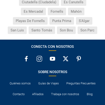
Ciutadella (Ciudadela)
Es Canutells
¿Qué hago si el traslado contratado del aeropuerto
Es Mercadal
Fornells
Mahón
al hotel o viceversa no ha aparecido?
Playas De Fornells
Punta Prima
S'Algar
¿Necesito visado para poder ir a ...?
San Luis
Santo Tomás
Son Bou
Son Parc
¿Por qué me sale el precio de un niño igual que el
precio de un adulto?
CONECTA CON NOSOTROS
¿Cuántas veces debo imprimir el bono de los
traslados?
SOBRE NOSOTROS
Quiénes somos
Guías de Viajes
Preguntas Frecuentes
Contacto
Afiliados
Trabaja con nosotros
Blog