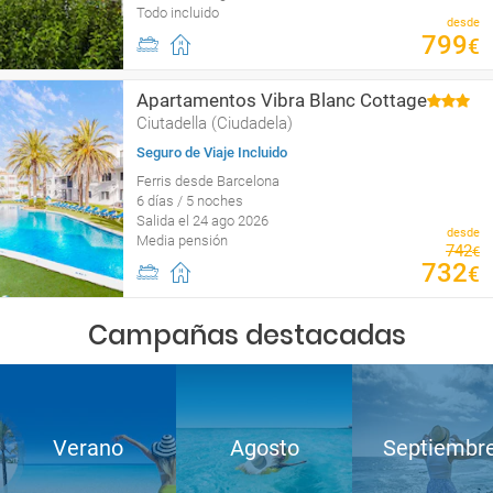
Todo incluido
desde
799
€
Apartamentos Vibra Blanc Cottage
Ciutadella (Ciudadela)
Seguro de Viaje Incluido
Ferris desde Barcelona
6 días / 5 noches
Salida el 24 ago 2026
desde
Media pensión
742
€
732
€
Campañas destacadas
Verano
Agosto
Septiembr