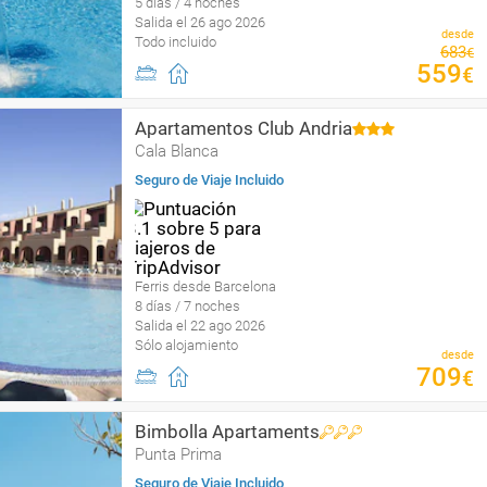
5 días / 4 noches
Salida el 26 ago 2026
desde
Todo incluido
683
€
559
€
Apartamentos Club Andria
Cala Blanca
Seguro de Viaje Incluido
Ferris desde Barcelona
8 días / 7 noches
Salida el 22 ago 2026
Sólo alojamiento
desde
709
€
Bimbolla Apartaments
Punta Prima
Seguro de Viaje Incluido