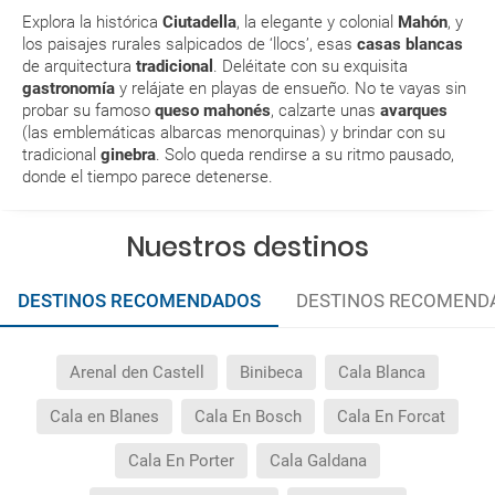
Explora la histórica
Ciutadella
, la elegante y colonial
Mahón
, y
Al realizar la reserva, uno de los servicios ha
los paisajes rurales salpicados de ‘llocs’, esas
casas blancas
de arquitectura
tradicional
. Deléitate con su exquisita
quedado de pendiente de confirmación ¿Cómo
gastronomía
y relájate en playas de ensueño. No te vayas sin
sabré si se confirma el viaje?
probar su famoso
queso mahonés
, calzarte unas
avarques
(las emblemáticas albarcas menorquinas) y brindar con su
¿Cómo sé si hay plazas disponibles en el viaje que
tradicional
ginebra
. Solo queda rendirse a su ritmo pausado,
quiero al hacer mi solicitud de reserva?
donde el tiempo parece detenerse.
Si tengo los traslados incluidos, ¿dónde debo
Nuestros destinos
dirigirme?
DESTINOS RECOMENDADOS
DESTINOS RECOMEND
¿Incluye algún seguro de viaje mi reserva?
¿Cuáles son las condiciones generales en las
Arenal den Castell
Binibeca
Cala Blanca
reservas de viajes?
Cala en Blanes
Cala En Bosch
Cala En Forcat
¿Cuáles son los impuestos de entrada y salida del
Cala En Porter
Cala Galdana
país si viajo a América?