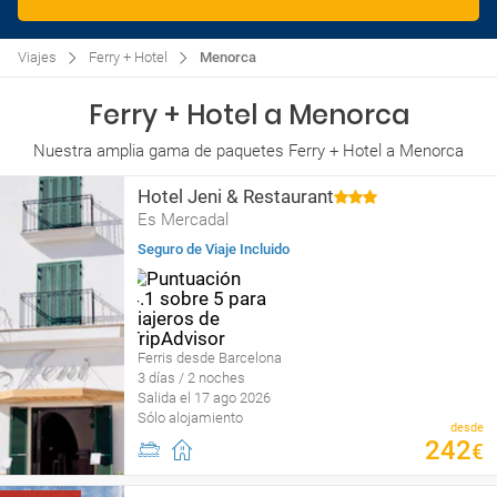
Viajes
Ferry + Hotel
Menorca
Ferry + Hotel a Menorca
Nuestra amplia gama de paquetes Ferry + Hotel a Menorca
Hotel Jeni & Restaurant
Es Mercadal
Seguro de Viaje Incluido
Ferris desde Barcelona
3 días / 2 noches
Salida el 17 ago 2026
Sólo alojamiento
desde
242
€