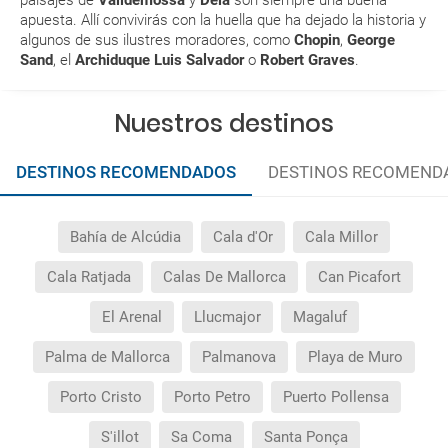
apuesta. Allí convivirás con la huella que ha dejado la historia y
quedado de pendiente de confirmación ¿Cómo
algunos de sus ilustres moradores, como
Chopin
,
George
sabré si se confirma el viaje?
Sand
, el
Archiduque Luis Salvador
o
Robert Graves
.
¿Cómo sé si hay plazas disponibles en el viaje que
Nuestros destinos
quiero al hacer mi solicitud de reserva?
Si tengo los traslados incluidos, ¿dónde debo
DESTINOS RECOMENDADOS
DESTINOS RECOMEND
dirigirme?
Bahía de Alcúdia
Cala d'Or
Cala Millor
¿Incluye algún seguro de viaje mi reserva?
Cala Ratjada
Calas De Mallorca
Can Picafort
¿Cuáles son las condiciones generales en las
reservas de viajes?
El Arenal
Llucmajor
Magaluf
Palma de Mallorca
Palmanova
Playa de Muro
¿Cuáles son los impuestos de entrada y salida del
país si viajo a América?
Porto Cristo
Porto Petro
Puerto Pollensa
¿Qué hago si el traslado contratado del aeropuerto
S'illot
Sa Coma
Santa Ponça