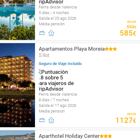
Ferris desde Valencia
5 días / 4 noches
Salida el 25 ago 2026
desde
Media pensión
593
€
585
€
Apartamentos Playa Moreia
S'illot
Seguro de Viaje Incluido
Ferris desde Valencia
8 días / 7 noches
Salida el 17 ago 2026
Media pensión
desde
1127
€
Aparthotel Holiday Center