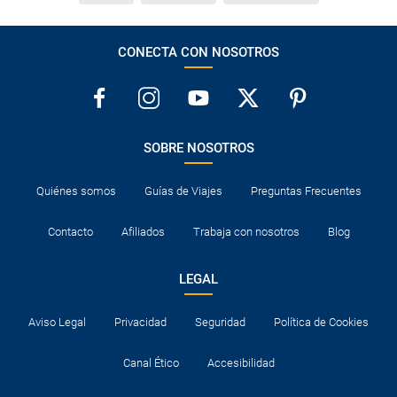
al hotel o viceversa no ha aparecido?
CONECTA CON NOSOTROS
¿Necesito visado para poder ir a ...?
¿Por qué me sale el precio de un niño igual que el
precio de un adulto?
SOBRE NOSOTROS
¿Cuántas veces debo imprimir el bono de los
traslados?
Quiénes somos
Guías de Viajes
Preguntas Frecuentes
Contacto
Afiliados
Trabaja con nosotros
Blog
LEGAL
Aviso Legal
Privacidad
Seguridad
Política de Cookies
Canal Ético
Accesibilidad