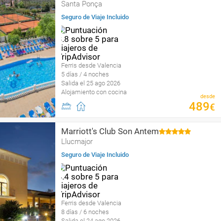
Santa Ponça
Seguro de Viaje Incluido
Ferris desde Valencia
5 días / 4 noches
Salida el 25 ago 2026
Alojamiento con cocina
desde
489
€
Marriott's Club Son Antem
Llucmajor
Seguro de Viaje Incluido
Ferris desde Valencia
8 días / 6 noches
Salida el 24 ago 2026