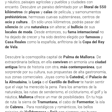
de tu reserva alrededor de 10 días antes de salida, la cual deberás
y náutico, paisajes agrícolas y pueblos y ciudades con
concurrida
imprimir y llevar contigo en el viaje.
encanto. Descubre un paraíso delimitado por un
litoral de 550
Embat es el nombre que recibe en Mallorca la brisa
kilómetros
de
playas
y
calas
de película, y samonumentos
Esta documentación te será requerida en el mostrador de la compañía
marina. Gracias a ella, las temperaturas veraniegas son
aérea a la hora de realizar el check-in el día de la salida.
prehistóricos
, hermosas cuevas subterráneas, centros de
menos rigurosas
ocio y cultura
... En sólo unos kilómetros, podrás pasar del
silencio
de una
naturaleza
sin alterar, al
bullicio
de sus
El turista invernal viene atraído por la historia, cultura,
locales de moda
. Desde entonces, su
fama internacional
no
naturaleza y gastronomía de la isla
MODIFICACIÓN ó CANCELACIÓN ¿Puedo anular o
ha dejado de crecer y ha sido destino elegido por
famosos
y
modificar una reserva del viaje? ¿Qué gastos puede
Mallorca cuenta con 2.756 horas de sol al año, lo que la
Casa Reales
como la española, anfitriona de la
Copa del Rey
convierte en un destino perfecto para disfrutar de la
generar una anulación o modificación del viaje?
de Vela
.
naturaleza y los deportes
¿Qué caducidad debe tener mi pasaporte para ir
Descubre la cosmopolita capital de
Palma de Mallorca
. De
ENE
FEB
MAR
ABR
extraordinaria belleza, en ella
conviven
en armonía una
ciudad
a...?
antigua
llena de historia con otra,
más contemporánea
, que
15.2 °C
15.7 °C
17.1 °C
18.7 °C
2
sorprende por su cultura, sus propuestas de alta gastronomía,
¿Con cuánta antelación tengo que estar en el
sus zonas comerciales. Joyas como la
Catedral,
el
Palacio de
8.3 °C
8.5 °C
9.5 °C
11.3 °C
aeropuerto?
la Almudaina
, la
Lonja
o el
Castillo de Bellver
te harán sentir
que el viaje ha merecido la pena. Para los amantes de la
naturaleza, las rutas de senderismo, el cicloturismo, el
golf
y la
RESERVAR ¿Cómo puedo reservar un viaje de
náutica,
Mallorca
ofrece un mar de posibilidades. En tu hoja
paquete vacacional en la página web?
de ruta: la sierra de
Tramuntana
, el cabo de
Formentor
, la isla
de
Cabrera
… Para nostálgicos y románticos, los bellos
Al realizar la reserva, uno de los servicios ha
paisajes de
Valldemossa
y
Deià
son siempre una buena