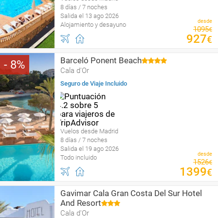
8 días / 7 noches
Salida el 13 ago 2026
desde
Alojamiento y desayuno
1095
€
927
€
Barceló Ponent Beach
8
Cala d'Or
Seguro de Viaje Incluido
Vuelos desde Madrid
8 días / 7 noches
Salida el 19 ago 2026
desde
Todo incluido
1526
€
1399
€
Gavimar Cala Gran Costa Del Sur Hotel
And Resort
Cala d'Or