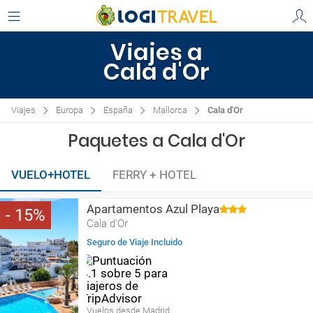
Viajes a
Cala d'Or
Viajes
Europa
España
Mallorca
Cala d'Or
Paquetes a Cala d'Or
VUELO+HOTEL
FERRY + HOTEL
Apartamentos Azul Playa
15
Cala d'Or
Seguro de Viaje Incluido
Vuelos desde Madrid