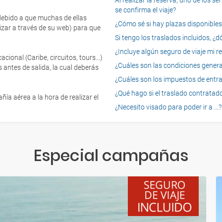
Al realizar la reserva, uno de los 
se confirma el viaje?
 debido a que muchas de ellas
¿Cómo sé si hay plazas disponibles e
izar a través de su web) para que
Si tengo los traslados incluidos, ¿
¿Incluye algún seguro de viaje mi r
onal (Caribe, circuitos, tours...)
¿Cuáles son las condiciones general
 antes de salida, la cual deberás
¿Cuáles son los impuestos de entrad
¿Qué hago si el traslado contratado
ía aérea a la hora de realizar el
¿Necesito visado para poder ir a ...?
Especial campañas