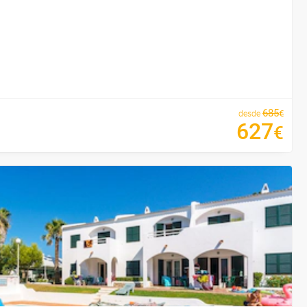
685
€
desde
627
€