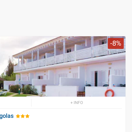
8
+ INFO
golas