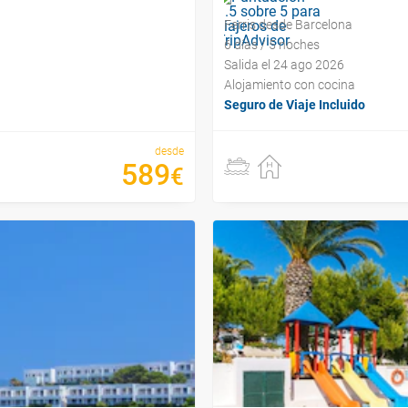
Ferris desde Barcelona
6 días / 5 noches
Salida el 24 ago 2026
Alojamiento con cocina
Seguro de Viaje Incluido
desde
589
€