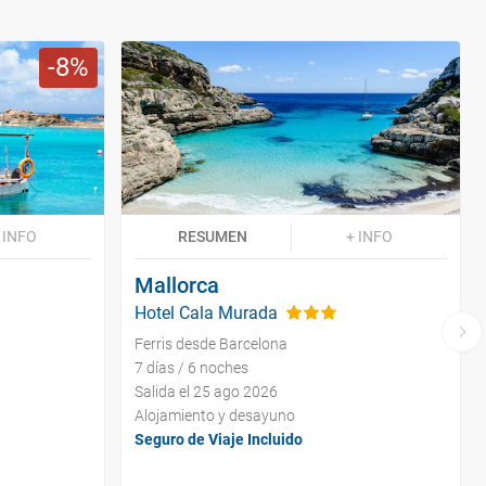
8
 INFO
RESUMEN
+ INFO
Mallorca
Hotel Cala Murada
Ferris desde Barcelona
7 días / 6 noches
Salida el 25 ago 2026
Alojamiento y desayuno
Seguro de Viaje Incluido