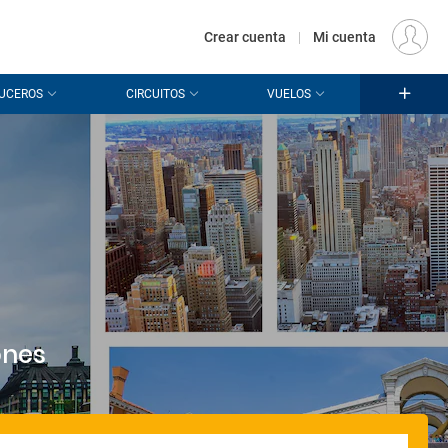
€
Origen
MADRID (MAD)
ES
EUR
Crear cuenta
|
Mi cuenta
UCEROS
CIRCUITOS
VUELOS
ones