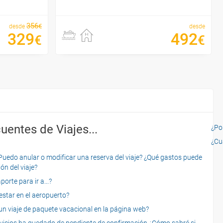
356
€
desde
desde
329
492
€
€
uentes de Viajes...
¿Por
¿Cu
o anular o modificar una reserva del viaje? ¿Qué gastos puede
ón del viaje?
rte para ir a...?
star en el aeropuerto?
 viaje de paquete vacacional en la página web?