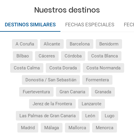
al hotel o viceversa no ha aparecido?
Nuestros destinos
¿Necesito visado para poder ir a ...?
DESTINOS SIMILARES
FECHAS ESPECIALES
FEC
¿Por qué me sale el precio de un niño igual que el
precio de un adulto?
A Coruña
Alicante
Barcelona
Benidorm
¿Cuántas veces debo imprimir el bono de los
Bilbao
Cáceres
Córdoba
Costa Blanca
traslados?
Costa Calma
Costa Dorada
Costa Normanda
Donostia / San Sebastián
Formentera
Fuerteventura
Gran Canaria
Granada
Jerez de la Frontera
Lanzarote
Las Palmas de Gran Canaria
León
Lugo
Madrid
Málaga
Mallorca
Menorca