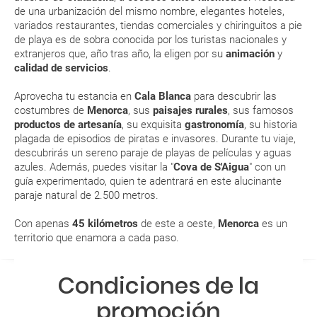
En los meses estivales de julio y agosto, el calor es más
de tu reserva alrededor de 10 días antes de salida, la cual deberás
de una urbanización del mismo nombre, elegantes hoteles,
imprimir y llevar contigo en el viaje.
intenso y Cala Blanca está más concurrido
variados restaurantes, tiendas comerciales y chiringuitos a pie
Recuerda que el sol sigue calentando junto al mar o
Esta documentación te será requerida en el mostrador de la compañía
de playa es de sobra conocida por los turistas nacionales y
aérea a la hora de realizar el check-in el día de la salida.
dentro del agua. ¡Protégete y evita las horas de mayor
extranjeros que, año tras año, la eligen por su
animación
y
intensidad!
calidad de servicios
.
ENE
FEB
MAR
ABR
MODIFICACIÓN ó CANCELACIÓN ¿Puedo anular o
Aprovecha tu estancia en
Cala Blanca
para descubrir las
modificar una reserva del viaje? ¿Qué gastos puede
costumbres de
Menorca
, sus
paisajes rurales
, sus famosos
productos de artesanía
, su exquisita
gastronomía
, su historia
generar una anulación o modificación del viaje?
14.0 °C
14.2 °C
15.5 °C
17.3 °C
2
plagada de episodios de piratas e invasores. Durante tu viaje,
7.5 °C
7.5 °C
8.4 °C
10.0 °C
descubrirás un sereno paraje de playas de películas y aguas
¿Qué caducidad debe tener mi pasaporte para ir
azules. Además, puedes visitar la "
Cova de S'Aigua
" con un
a...?
guía experimentado, quien te adentrará en este alucinante
paraje natural de 2.500 metros.
¿Con cuánta antelación tengo que estar en el
Con apenas
45 kilómetros
de este a oeste,
Menorca
es un
aeropuerto?
territorio que enamora a cada paso.
RESERVAR ¿Cómo puedo reservar un viaje de
Condiciones de la
paquete vacacional en la página web?
promoción
Al realizar la reserva, uno de los servicios ha