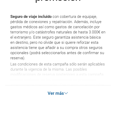
quedado de pendiente de confirmación ¿Cómo
sabré si se confirma el viaje?
Seguro de viaje incluido
con cobertura de equipaje,
pérdida de conexiones y repatriación. Además, incluye
¿Cómo sé si hay plazas disponibles en el viaje que
gastos médicos así como gastos de cancelación por
quiero al hacer mi solicitud de reserva?
terrorismo y/o catástrofes naturales de hasta 3.000€ en
el extranjero. Este seguro garantiza asistencia básica
en destino, pero no olvide que si quiere reforzar esta
Si tengo los traslados incluidos, ¿dónde debo
asistencia tiene que añadir a su compra otros seguros
dirigirme?
opcionales (podrá seleccionarlos antes de confirmar su
reserva).
¿Incluye algún seguro de viaje mi reserva?
Las condiciones de esta campaña sólo serán aplicables
durante la vigencia de la misma. Las posibles
modificaciones de reserva posteriores a esta campaña
¿Cuáles son las condiciones generales en las
quedan excluidas de las condiciones de promoción
reservas de viajes?
anteriormente mencionadas. Descuento no acumulable.
Ver más
¿Cuáles son los impuestos de entrada y salida del
país si viajo a América?
¿Qué hago si el traslado contratado del aeropuerto