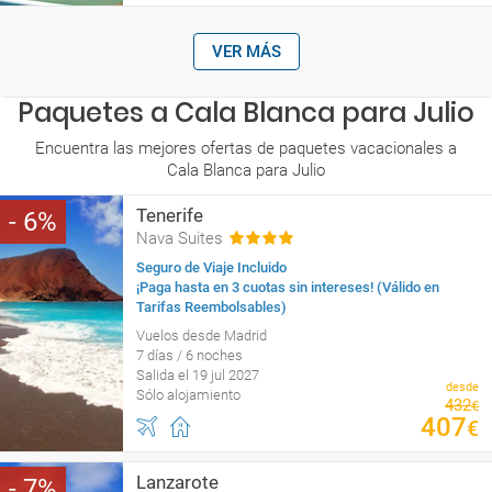
VER MÁS
Paquetes a Cala Blanca para Julio
Encuentra las mejores ofertas de paquetes vacacionales a
Cala Blanca para Julio
Tenerife
6
Nava Suites
Seguro de Viaje Incluido
¡Paga hasta en 3 cuotas sin intereses! (Válido en
Tarifas Reembolsables)
Vuelos desde Madrid
7 días / 6 noches
Salida el 19 jul 2027
desde
Sólo alojamiento
432
€
407
€
Lanzarote
7