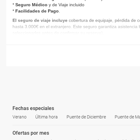
*
Seguro Médico
y de Viaje incluido
*
Facilidades de Pago
.
El seguro de viaje incluye
cobertura de equipaje, pérdida de c
hasta 3.000€ en el extranjero. Este seguro garantiza asistencia 
seleccionarlos antes de confirmar su reserva).
Fechas especiales
Verano
Última hora
Puente de Diciembre
Puente de M
Ofertas por mes