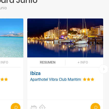
para Junio
unio
 INFO
RESUMEN
+ INFO
Ibiza
Aparthotel Vibra Club Maritim