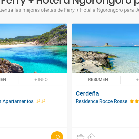
Ferry + Hotel a Ngorongoro 
uentra las mejores ofertas de Ferry + Hotel a Ngorongoro para J
MEN
+ INFO
RESUMEN
+
Cerdeña
es Apartamentos
Residence Rocce Rosse