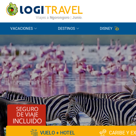
CONTACTO
PREGUNTAS FRECUENTES
Viajes a
Ngorongoro
|
Junio
.
VACACIONES
DESTINOS
DISNEY
VUELO + HOTEL
CARIBE Y E