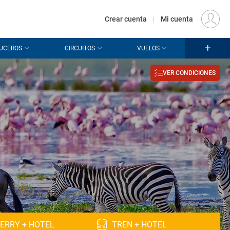
€
Origen
MADRID (MAD)
ES
EUR
Crear cuenta
|
Mi cuenta
UCEROS
CIRCUITOS
VUELOS
VER CONDICIONES
ERRY + HOTEL
TREN + HOTEL