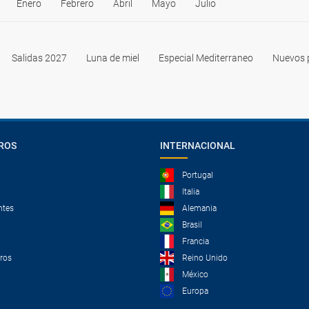
Enero
Febrero
Abril
Mayo
Julio
Salidas 2027
Luna de miel
Especial Mediterraneo
Nuevos 
ROS
INTERNACIONAL
Portugal
Italia
ntes
Alemania
Brasil
Francia
tros
Reino Unido
México
Europa