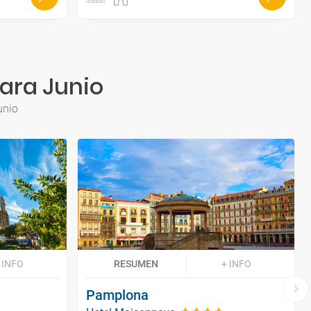
ara Junio
unio
 INFO
RESUMEN
+ INFO
Pamplona