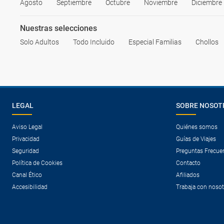
Agosto
Septiembre
Octubre
Noviembre
Diciembre
Nuestras selecciones
Solo Adultos
Todo Incluido
Especial Familias
Chollos
LEGAL
SOBRE NOSOT
Aviso Legal
Quiénes somos
Privacidad
Guías de Viajes
Seguridad
Preguntas Frecue
Política de Cookies
Contacto
Canal Ético
Afiliados
Accesibilidad
Trabaja con noso