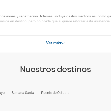
onexiones y repatriación. Además, incluye gastos médicos así como gas
básica en destino, pero no olvide que si quiere reforzar esta asistenc
Ver más
Nuestros destinos
ayo
Semana Santa
Puente de Octubre