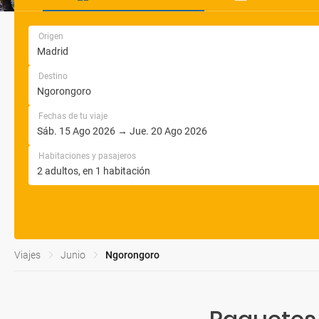
Origen
Destino
Fechas de tu viaje
Habitaciones y pasajeros
Viajes
Junio
Ngorongoro