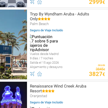
2999
€
Tryp By Wyndham Aruba - Adults
Only
Palm Beach
Seguro de Viaje Incluido
Vuelos desde Madrid
9 días / 7 noches
Salida el 15 ago 2026
desde
Alojamiento y desayuno
3845
€
3827
€
Renaissance Wind Creek Aruba
Resort
Oranjestad
Seguro de Viaje Incluido