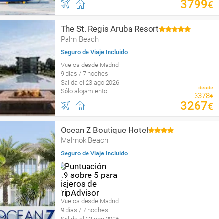
3799
€
The St. Regis Aruba Resort
Palm Beach
Seguro de Viaje Incluido
Vuelos desde Madrid
9 días / 7 noches
Salida el 23 ago 2026
desde
Sólo alojamiento
3378
€
3267
€
Ocean Z Boutique Hotel
Malmok Beach
Seguro de Viaje Incluido
Vuelos desde Madrid
9 días / 7 noches
Salida el 23 ago 2026