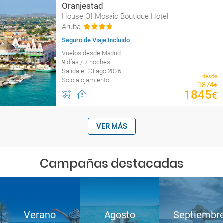
Oranjestad
House Of Mosaic Boutique Hotel
Aruba
Seguro de Viaje Incluido
Vuelos desde Madrid
9 días / 7 noches
Salida el 23 ago 2026
desde
Sólo alojamiento
1874
€
1845
€
VER MÁS
Campañas destacadas
Verano
Agosto
Septiembr