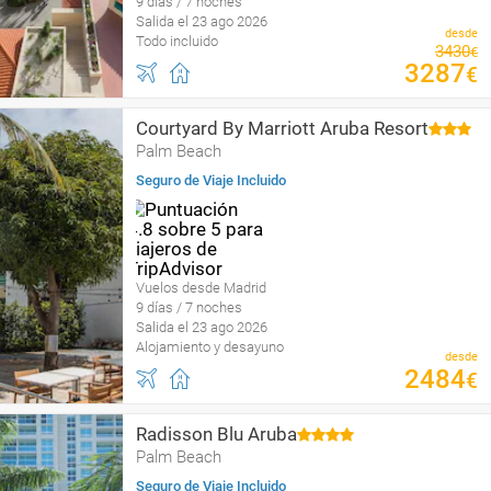
9 días / 7 noches
Salida el 23 ago 2026
desde
Todo incluido
3430
€
3287
€
Courtyard By Marriott Aruba Resort
Palm Beach
Seguro de Viaje Incluido
Vuelos desde Madrid
9 días / 7 noches
Salida el 23 ago 2026
Alojamiento y desayuno
desde
2484
€
Radisson Blu Aruba
Palm Beach
Seguro de Viaje Incluido