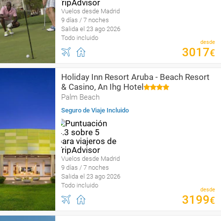
Vuelos desde Madrid
9 días / 7 noches
Salida el 23 ago 2026
Todo incluido
desde
3017
€
Holiday Inn Resort Aruba - Beach Resort
& Casino, An Ihg Hotel
Palm Beach
Seguro de Viaje Incluido
Vuelos desde Madrid
9 días / 7 noches
Salida el 23 ago 2026
Todo incluido
desde
3199
€