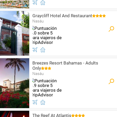
Graycliff Hotel And Restaurant
Nasáu
Breezes Resort Bahamas - Adults
Only
Nasáu
The Reef At Atlantis