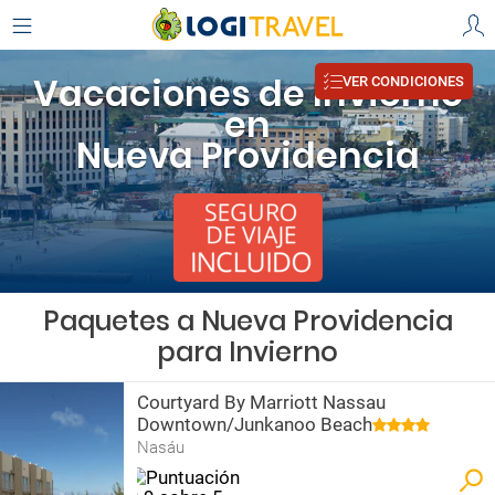
Vacaciones de Invierno
VER CONDICIONES
en
Nueva Providencia
Paquetes a Nueva Providencia
para Invierno
Courtyard By Marriott Nassau
Downtown/Junkanoo Beach
Nasáu