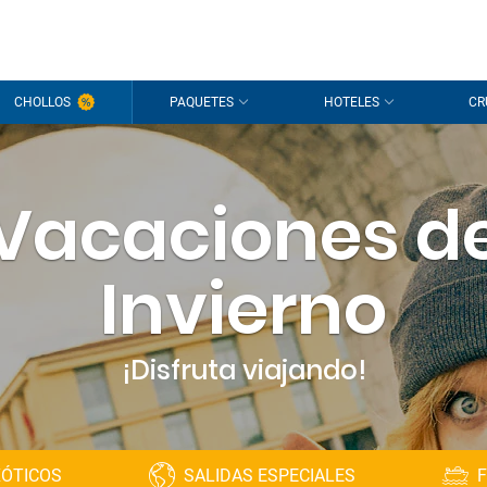
CHOLLOS
PAQUETES
HOTELES
CR
Vacaciones d
Invierno
¡Disfruta viajando!
XÓTICOS
SALIDAS ESPECIALES
F