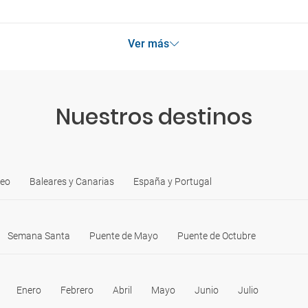
Ver más
Nuestros destinos
neo
Baleares y Canarias
España y Portugal
Semana Santa
Puente de Mayo
Puente de Octubre
Enero
Febrero
Abril
Mayo
Junio
Julio