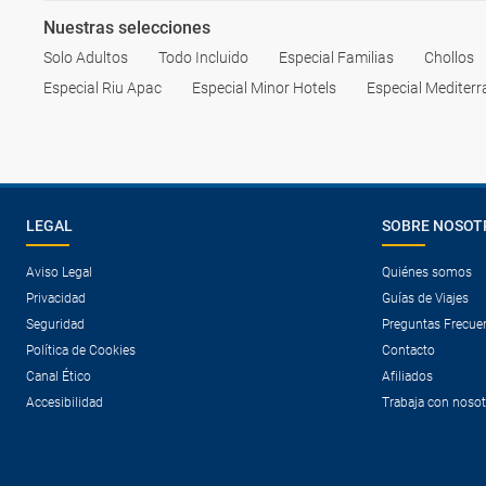
Nuestras selecciones
Solo Adultos
Todo Incluido
Especial Familias
Chollos
Especial Riu Apac
Especial Minor Hotels
Especial Mediter
LEGAL
SOBRE NOSOT
Aviso Legal
Quiénes somos
Privacidad
Guías de Viajes
Seguridad
Preguntas Frecue
Política de Cookies
Contacto
Canal Ético
Afiliados
Accesibilidad
Trabaja con noso