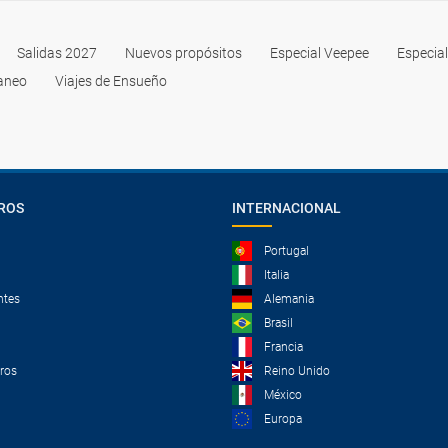
Salidas 2027
Nuevos propósitos
Especial Veepee
Especia
raneo
Viajes de Ensueño
ROS
INTERNACIONAL
Portugal
Italia
ntes
Alemania
Brasil
Francia
tros
Reino Unido
México
Europa