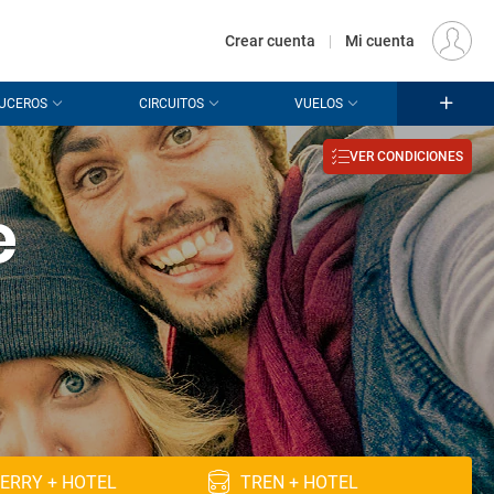
€
Origen
MADRID (MAD)
ES
EUR
Crear cuenta
|
Mi cuenta
UCEROS
CIRCUITOS
VUELOS
VER CONDICIONES
e
ERRY + HOTEL
TREN + HOTEL