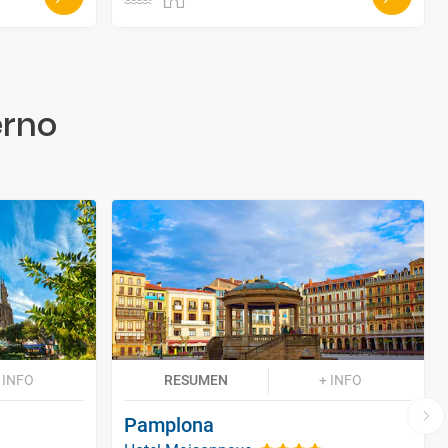
erno
 INFO
RESUMEN
+ INFO
Pamplona