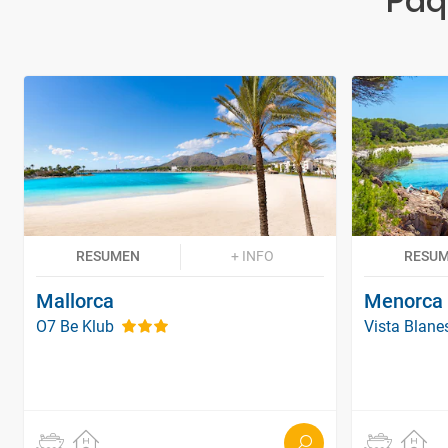
Paq
RESUMEN
+ INFO
RESU
Mallorca
Menorca
O7 Be Klub
Vista Blan