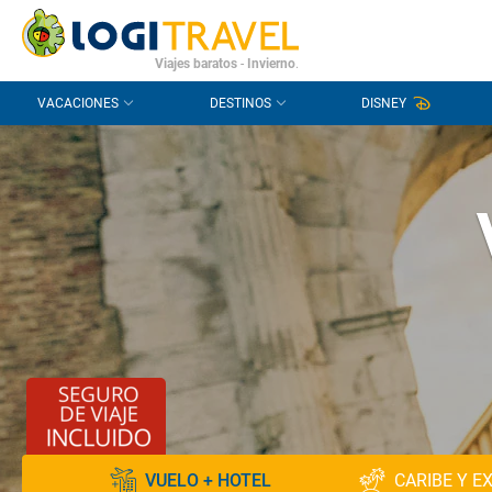
CONTACTO
PREGUNTAS FRECUENTES
Viajes baratos
-
Invierno
.
VACACIONES
DESTINOS
DISNEY
VUELO + HOTEL
CARIBE Y E