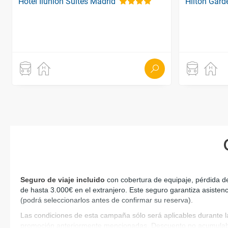
Hotel Ilunion Suites Madrid
Hilton Gard
Seguro de viaje incluido
 con cobertura de equipaje, pérdida d
de hasta 3.000€ en el extranjero. Este seguro garantiza asistenc
(podrá seleccionarlos antes de confirmar su reserva)
.
Las condiciones de esta campaña sólo será aplicables durante l
promoción anteriormente mencionadas. Descuento no acumulab