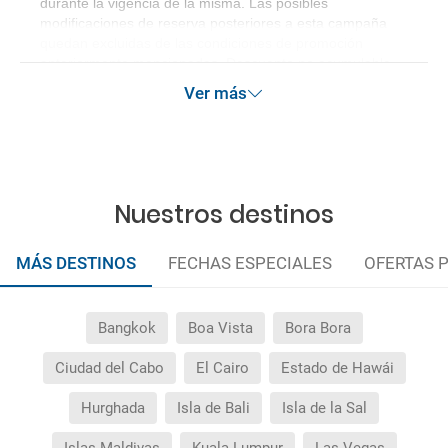
durante la vigencia de la misma. Las posibles
modificaciones de reserva posteriores a esta campaña
quedan excluidas de las condiciones de promoción
anteriormente mencionadas. Descuento no acumulable.
Ver más
Nuestros destinos
MÁS DESTINOS
FECHAS ESPECIALES
OFERTAS 
Bangkok
Boa Vista
Bora Bora
Ciudad del Cabo
El Cairo
Estado de Hawái
Hurghada
Isla de Bali
Isla de la Sal