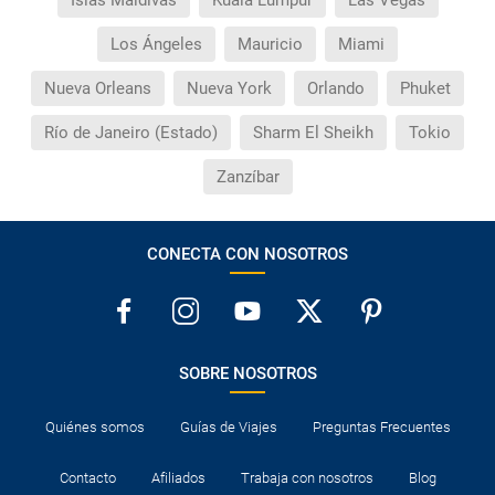
Islas Maldivas
Kuala Lumpur
Las Vegas
Los Ángeles
Mauricio
Miami
Nueva Orleans
Nueva York
Orlando
Phuket
Río de Janeiro (Estado)
Sharm El Sheikh
Tokio
Zanzíbar
CONECTA CON NOSOTROS
SOBRE NOSOTROS
Quiénes somos
Guías de Viajes
Preguntas Frecuentes
Contacto
Afiliados
Trabaja con nosotros
Blog