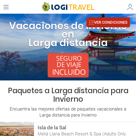
Vacaciones de Invierno
VER CONDICIONES
en
Larga distancia
Paquetes a Larga distancia para
Invierno
Encuentra las mejores ofertas de paquetes vacacionales a
Larga distancia para Invierno
Isla de la Sal
Meliá Llana Beach Resort & Spa (Adults Only