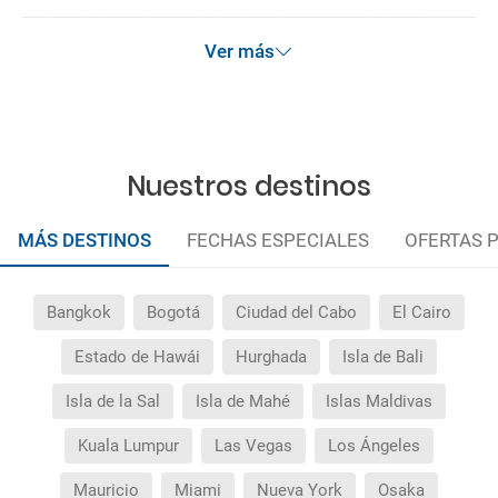
Quedan excluidos los productos de terceros de esta
promoción.
Ver más
Las condiciones de esta campaña sólo serán aplicables
durante la vigencia de la misma. Las posibles
modificaciones de reserva posteriores a esta campaña
quedan excluidas de las condiciones de promoción
anteriormente mencionadas. Descuento no acumulable.
Nuestros destinos
MÁS DESTINOS
FECHAS ESPECIALES
OFERTAS 
Bangkok
Bogotá
Ciudad del Cabo
El Cairo
Estado de Hawái
Hurghada
Isla de Bali
Isla de la Sal
Isla de Mahé
Islas Maldivas
Kuala Lumpur
Las Vegas
Los Ángeles
Mauricio
Miami
Nueva York
Osaka