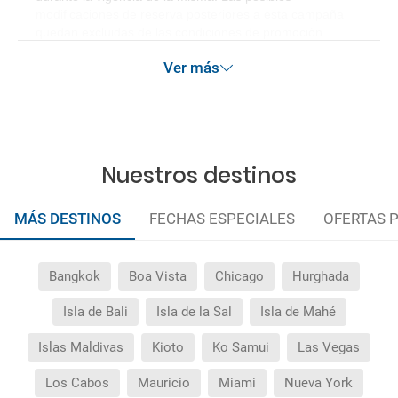
modificaciones de reserva posteriores a esta campaña
quedan excluidas de las condiciones de promoción
anteriormente mencionadas.
Ver más
Nuestros destinos
MÁS DESTINOS
FECHAS ESPECIALES
OFERTAS 
Bangkok
Boa Vista
Chicago
Hurghada
Isla de Bali
Isla de la Sal
Isla de Mahé
Islas Maldivas
Kioto
Ko Samui
Las Vegas
Los Cabos
Mauricio
Miami
Nueva York