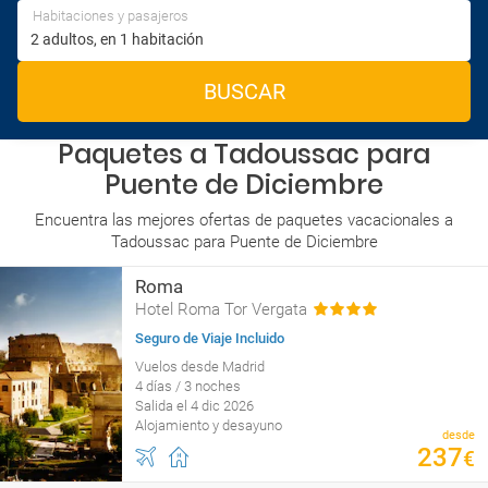
Habitaciones y pasajeros
BUSCAR
Paquetes a Tadoussac para
Puente de Diciembre
Encuentra las mejores ofertas de paquetes vacacionales a
Tadoussac para Puente de Diciembre
Roma
Hotel Roma Tor Vergata
Seguro de Viaje Incluido
Vuelos desde Madrid
4 días / 3 noches
Salida el 4 dic 2026
Alojamiento y desayuno
desde
237
€