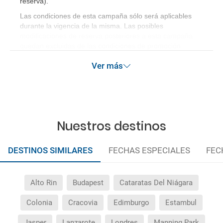
reserva)
.
Las condiciones de esta campaña sólo será aplicables
durante la vigencia de la misma. Las posibles
modificaciones de reserva posteriores a esta campaña
quedan excluidas de las condiciones de promoción
anteriormente mencionadas. Descuento no acumulable.
Ver más
Nuestros destinos
DESTINOS SIMILARES
FECHAS ESPECIALES
FEC
Alto Rin
Budapest
Cataratas Del Niágara
Colonia
Cracovia
Edimburgo
Estambul
Jasper
Lanzarote
Londres
Manning Park