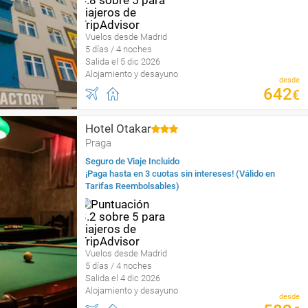
Vuelos desde Madrid
5 días / 4 noches
Salida el 5 dic 2026
Alojamiento y desayuno
desde
642
€
Hotel Otakar
Praga
Seguro de Viaje Incluido
¡Paga hasta en 3 cuotas sin intereses! (Válido en
Tarifas Reembolsables)
Vuelos desde Madrid
5 días / 4 noches
Salida el 4 dic 2026
Alojamiento y desayuno
desde