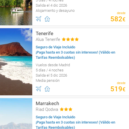
5 días / 4 noches
Salida el 4 dic 2026
Alojamiento y desayuno
desde
582
€
Tenerife
Alua Tenerife
Seguro de Viaje Incluido
¡Paga hasta en 3 cuotas sin intereses! (Válido en
Tarifas Reembolsables)
Vuelos desde Madrid
5 días / 4 noches
Salida el 5 dic 2026
Media pensión
desde
519
€
Marrakech
Riad Qodwa
Seguro de Viaje Incluido
¡Paga hasta en 3 cuotas sin intereses! (Válido en
Tarifas Reembolsables)