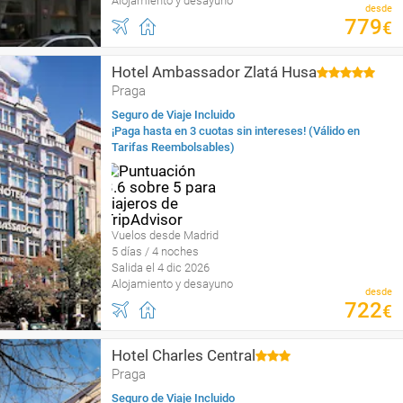
Alojamiento y desayuno
desde
779
€
Hotel Ambassador Zlatá Husa
Praga
Seguro de Viaje Incluido
¡Paga hasta en 3 cuotas sin intereses! (Válido en
Tarifas Reembolsables)
Vuelos desde Madrid
5 días / 4 noches
Salida el 4 dic 2026
Alojamiento y desayuno
desde
722
€
Hotel Charles Central
Praga
Seguro de Viaje Incluido