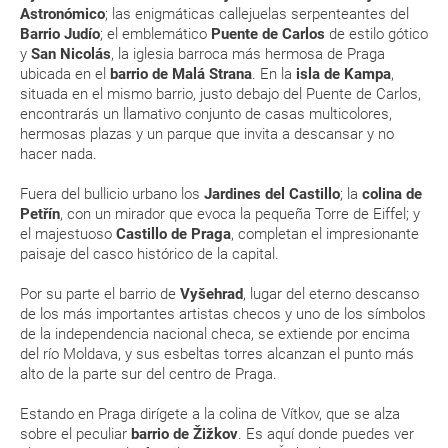
Astronómico
; las enigmáticas callejuelas serpenteantes del
Esta documentación te será requerida en el mostrador de la compañía
Barrio Judío
; el emblemático
Puente de Carlos
de estilo gótico
aérea a la hora de realizar el check-in el día de la salida.
y
San Nicolás
, la iglesia barroca más hermosa de Praga
ubicada en el
barrio de Malá Strana
. En la
isla de Kampa
,
situada en el mismo barrio, justo debajo del Puente de Carlos,
MODIFICACIÓN ó CANCELACIÓN ¿Puedo anular o
encontrarás un llamativo conjunto de casas multicolores,
modificar una reserva del viaje? ¿Qué gastos puede
hermosas plazas y un parque que invita a descansar y no
hacer nada.
generar una anulación o modificación del viaje?
Fuera del bullicio urbano los
Jardines del Castillo
; la
colina de
¿Qué caducidad debe tener mi pasaporte para ir
Petřín
, con un mirador que evoca la pequeña Torre de Eiffel; y
a...?
el majestuoso
Castillo de Praga
, completan el impresionante
paisaje del casco histórico de la capital.
¿Con cuánta antelación tengo que estar en el
Por su parte el barrio de
Vyšehrad
, lugar del eterno descanso
aeropuerto?
de los más importantes artistas checos y uno de los símbolos
de la independencia nacional checa, se extiende por encima
RESERVAR ¿Cómo puedo reservar un viaje de
del río Moldava, y sus esbeltas torres alcanzan el punto más
alto de la parte sur del centro de Praga.
paquete vacacional en la página web?
Estando en Praga dirígete a la colina de Vítkov, que se alza
Al realizar la reserva, uno de los servicios ha
sobre el peculiar
barrio de Žižkov
. Es aquí donde puedes ver