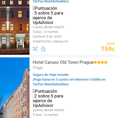
Tarifas Reembolsables)
Vuelos desde Madrid
5 días / 4 noches
Salida el 5 dic 2026
Alojamiento y desayuno
desde
759
€
Hotel Caruso Old Town Prague
Praga
Seguro de Viaje Incluido
¡Paga hasta en 3 cuotas sin intereses! (Válido en
Tarifas Reembolsables)
Vuelos desde Madrid
5 días / 4 noches