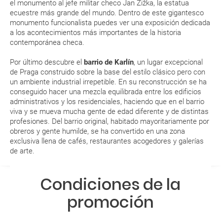
quedado de pendiente de confirmación ¿Cómo
el monumento al jefe militar checo Jan Žižka, la estatua
sabré si se confirma el viaje?
ecuestre más grande del mundo. Dentro de este gigantesco
monumento funcionalista puedes ver una exposición dedicada
a los acontecimientos más importantes de la historia
¿Cómo sé si hay plazas disponibles en el viaje que
contemporánea checa.
quiero al hacer mi solicitud de reserva?
Por último descubre el
barrio de Karlín
, un lugar excepcional
de Praga construido sobre la base del estilo clásico pero con
Si tengo los traslados incluidos, ¿dónde debo
un ambiente industrial irrepetible. En su reconstrucción se ha
dirigirme?
conseguido hacer una mezcla equilibrada entre los edificios
administrativos y los residenciales, haciendo que en el barrio
¿Incluye algún seguro de viaje mi reserva?
viva y se mueva mucha gente de edad diferente y de distintas
profesiones. Del barrio original, habitado mayoritariamente por
obreros y gente humilde, se ha convertido en una zona
¿Cuáles son las condiciones generales en las
exclusiva llena de cafés, restaurantes acogedores y galerías
reservas de viajes?
de arte.
¿Cuáles son los impuestos de entrada y salida del
Condiciones de la
país si viajo a América?
promoción
¿Qué hago si el traslado contratado del aeropuerto
al hotel o viceversa no ha aparecido?