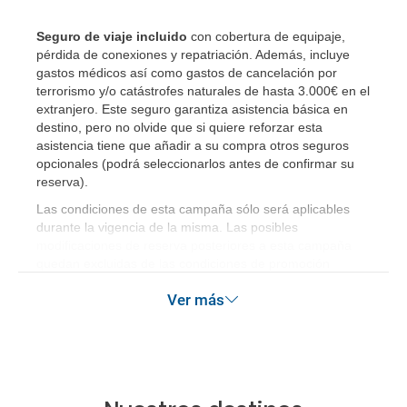
¿Necesito visado para poder ir a ...?
Seguro de viaje incluido
con cobertura de equipaje,
pérdida de conexiones y repatriación. Además, incluye
gastos médicos así como gastos de cancelación por
¿Por qué me sale el precio de un niño igual que el
terrorismo y/o catástrofes naturales de hasta 3.000€ en el
precio de un adulto?
extranjero. Este seguro garantiza asistencia básica en
destino, pero no olvide que si quiere reforzar esta
asistencia tiene que añadir a su compra otros seguros
¿Cuántas veces debo imprimir el bono de los
opcionales (podrá seleccionarlos antes de confirmar su
traslados?
reserva)
.
Las condiciones de esta campaña sólo será aplicables
durante la vigencia de la misma. Las posibles
modificaciones de reserva posteriores a esta campaña
quedan excluidas de las condiciones de promoción
anteriormente mencionadas. Descuento no acumulable.
Ver más