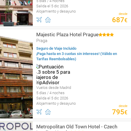
5 días / 4 noches
Salida el 5 dic 2026
Alojamiento y desayuno
desde
687
€
Majestic Plaza Hotel Prague
Praga
Seguro de Viaje Incluido
¡Paga hasta en 3 cuotas sin intereses! (Válido en
Tarifas Reembolsables)
Vuelos desde Madrid
5 días / 4 noches
Salida el 5 dic 2026
Alojamiento y desayuno
desde
795
€
Metropolitan Old Town Hotel - Czech