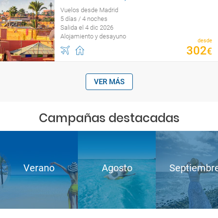
Vuelos desde Madrid
5 días / 4 noches
Salida el 4 dic 2026
Alojamiento y desayuno
desde
302
€
VER MÁS
Campañas destacadas
Verano
Agosto
Septiembr