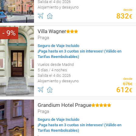
Salida el 4 dic 2026
Alojamiento y desayuno
desde
832
€
Villa Wagner
9
Praga
Seguro de Viaje Incluido
¡Paga hasta en 3 cuotas sin intereses! (Válido en
Tarifas Reembolsables)
Vuelos desde Madrid
5 días / 4 noches
Salida el 4 dic 2026
desde
Alojamiento y desayuno
676
€
612
€
Grandium Hotel Prague
Praga
Seguro de Viaje Incluido
¡Paga hasta en 3 cuotas sin intereses! (Válido en
Tarifas Reembolsables)