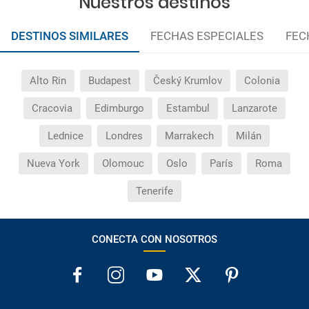
Nuestros destinos
DESTINOS SIMILARES
FECHAS ESPECIALES
FEC
Alto Rin
Budapest
Český Krumlov
Colonia
Cracovia
Edimburgo
Estambul
Lanzarote
Lednice
Londres
Marrakech
Milán
Nueva York
Olomouc
Oslo
París
Roma
Tenerife
CONECTA CON NOSOTROS