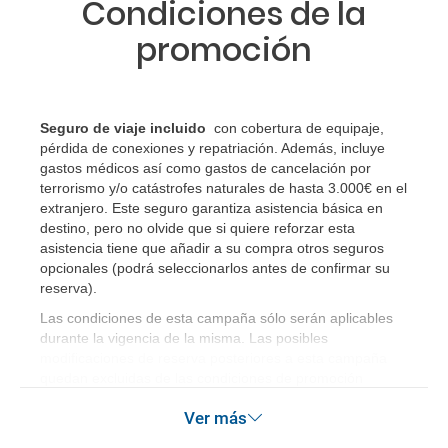
Condiciones de la
quedado de pendiente de confirmación ¿Cómo
sabré si se confirma el viaje?
promoción
¿Cómo sé si hay plazas disponibles en el viaje que
quiero al hacer mi solicitud de reserva?
Seguro de viaje incluido
con cobertura de equipaje,
Si tengo los traslados incluidos, ¿dónde debo
pérdida de conexiones y repatriación. Además, incluye
gastos médicos así como gastos de cancelación por
dirigirme?
terrorismo y/o catástrofes naturales de hasta 3.000€ en el
extranjero. Este seguro garantiza asistencia básica en
¿Incluye algún seguro de viaje mi reserva?
destino, pero no olvide que si quiere reforzar esta
asistencia tiene que añadir a su compra otros seguros
¿Cuáles son las condiciones generales en las
opcionales (podrá seleccionarlos antes de confirmar su
reserva)
.
reservas de viajes?
Las condiciones de esta campaña sólo serán aplicables
durante la vigencia de la misma. Las posibles
¿Cuáles son los impuestos de entrada y salida del
modificaciones de reserva posteriores a esta campaña
país si viajo a América?
quedan excluidas de las condiciones de promoción
anteriormente mencionadas.
¿Qué hago si el traslado contratado del aeropuerto
Ver más
al hotel o viceversa no ha aparecido?