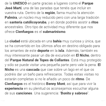
de la
UNESCO
en parte gracias a lugares como el
Parque
Esta documentación te será requerida en el mostrador de la compañía
José Martí
, una de las paradas que tenéis que incluir en
aérea a la hora de realizar el check-in el día de la salida.
vuestra ruta. Dentro de la
región
, llama mucho la atención
Palmira
, un núcleo muy reducido pero con una larga tradición
en
santería católico­yoruba
, y en donde podréis asistir a
ritos
MODIFICACIÓN ó CANCELACIÓN ¿Puedo anular o
ancestrales. Otro tipo de actividad muy diferente que nos
modificar una reserva del viaje? ¿Qué gastos puede
ofrece
Cienfuegos
es el
submarinismo
.
generar una anulación o modificación del viaje?
La
ciudad
está ubicada en una
bahía
muy curiosa y única, que
se ha convertido en los últimos años en destino obligado para
¿Qué caducidad debe tener mi pasaporte para ir
los amantes de este
deporte
en la
isla
. Además, también es
a...?
muy interesante pasar un día de excursión en
El Nicho
, dentro
del
Parque Natural de Topes de Collantes
. Está muy protegido
y sólo se puede visitar una pequeña parte pero vale la pena.
El
¿Con cuánta antelación tengo que estar en el
Nicho
es una
cascada
que cae sobre un lago en el que os
aeropuerto?
podréis dar un baño para refrescaros. Todas estas visitas no
estarán completas si no le añadís un poco de
ritmo
. De
RESERVAR ¿Cómo puedo reservar un viaje de
Cienfuegos
es el histórico
Benny Moré
, así que para vivir la
experiencia
en su plenitud os aconsejamos escuchar alguna
paquete vacacional en la página web?
de sus
canciones
. Una sugerencia: “
Bonito y sabroso
”.
Al realizar la reserva, uno de los servicios ha