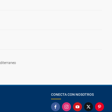
ailes, casino y salsa.</li>
e Cuba.</li>
a.</li>
>
diterraneo
CONECTA CON NOSOTROS