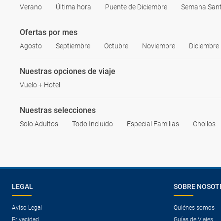
Verano
Última hora
Puente de Diciembre
Semana San
Ofertas por mes
Agosto
Septiembre
Octubre
Noviembre
Diciembre
Nuestras opciones de viaje
Vuelo + Hotel
Nuestras selecciones
Solo Adultos
Todo Incluido
Especial Familias
Chollos
LEGAL
SOBRE NOSOT
Aviso Legal
Quiénes somos
Privacidad
Guías de Viajes