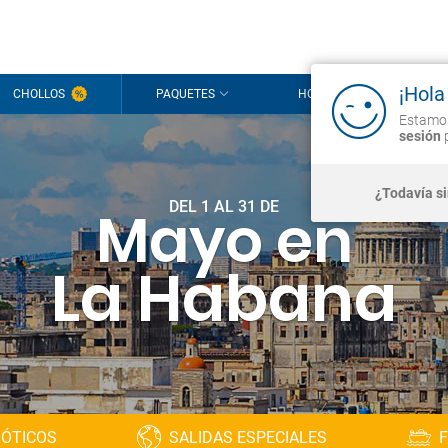
¡Hola
CHOLLOS
PAQUETES
HOTELES
CR
Estamos
sesión
p
¿Todavía s
DEL 1 AL 31 DE
Mayo en
La Habana
XÓTICOS
SALIDAS ESPECIALES
F