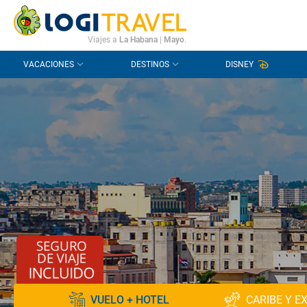
CONTACTO
PREGUNTAS FRECUENTES
Viajes a
La Habana
|
Mayo
.
VACACIONES
DESTINOS
DISNEY
VUELO + HOTEL
CARIBE Y E