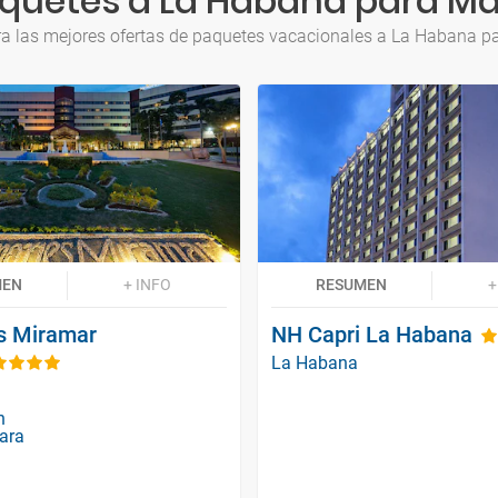
quetes a La Habana para M
a las mejores ofertas de paquetes vacacionales a La Habana 
MEN
+ INFO
RESUMEN
+
s Miramar
NH Capri La Habana
La Habana