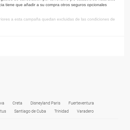
encia tiene que añadir a su compra otros seguros opcionales
ba y otras localidades.</li>
eriores a esta campaña quedan excluidas de las condiciones de
>
ba (8 de septiembre). Santiago de Cuba.</li>
.</li>
 Lajas.</li>
ava
Creta
Disneyland Paris
Fuerteventura
itus
Santiago de Cuba
Trinidad
Varadero
li>