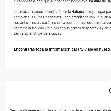
el cañonazo a las 9 que se hace cada noche en el
Castillo de S
electrónicos por lo que podrás obtenerlas directamente en los mos
realizando el check-in por su web.
El Congrí y la Yuca
¿Dónde alojarse?
Los más animados encontrarán en
la Habana
el mejor lugar pa
Eso sí, deberás estar atento si viajas con una compañía low cost,
como en sus
clubes
y
cabarets
. Todo amenizado con un buen
m
exigen la presentación de la tarjeta de embarque (que deberás real
románticos no olvidarán nunca la puesta de
sol
desde el
malec
Asistencia sanitaria
no te carguen un suplemento extra en el mismo aeropuerto.
contemplar las idas y venidas de sus gentes en
cocotaxis
y en l
tan característicos de la ciudad.
En caso de tener que enviarte la documentación de un paquete vacaci
Agenda cultural
te enviaremos la documentación de tu reserva alrededor de 10 días
imprimir y llevar contigo en el viaje.
Encontrarás toda la información para tu viaje en nuestr
Esta documentación te será requerida en el mostrador de la compañ
check-in el día de la salida.
Seguro de viaje incluido
con cobertura de equipaje, pérdida de