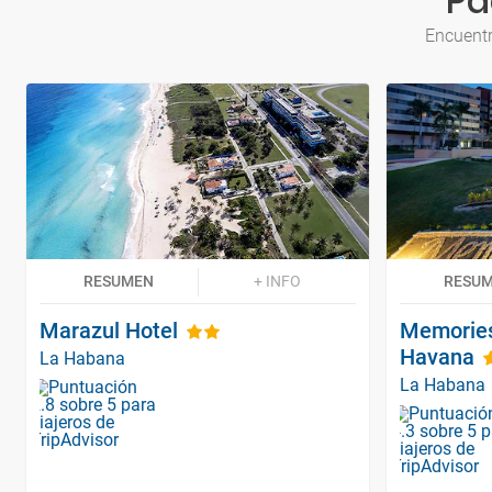
Pa
Encuentr
RESUMEN
+ INFO
RESU
Marazul Hotel
Memorie
Havana
La Habana
La Habana