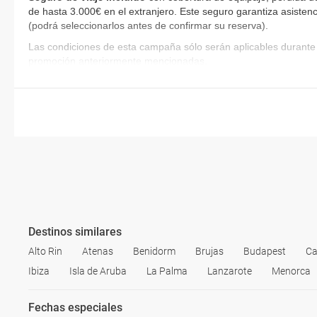
de hasta 3.000€ en el extranjero. Este seguro garantiza asistenc
(podrá seleccionarlos antes de confirmar su reserva)
.
Las condiciones de esta campaña sólo serán aplicables durante 
promoción anteriormente mencionadas.
Destinos similares
Alto Rin
Atenas
Benidorm
Brujas
Budapest
Ca
Ibiza
Isla de Aruba
La Palma
Lanzarote
Menorca
Fechas especiales