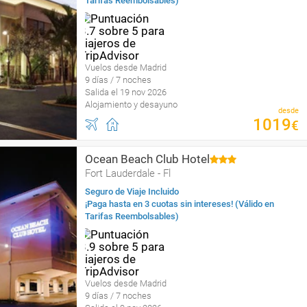
Tarifas Reembolsables)
Vuelos desde Madrid
9 días / 7 noches
Salida el 19 nov 2026
Alojamiento y desayuno
desde
1019
€
Ocean Beach Club Hotel
Fort Lauderdale - Fl
Seguro de Viaje Incluido
¡Paga hasta en 3 cuotas sin intereses! (Válido en
Tarifas Reembolsables)
Vuelos desde Madrid
9 días / 7 noches