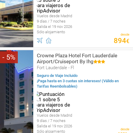
Vuelos desde Madrid
9 días / 7 noches
Salida el 19 nov 2026
Sólo alojamiento
desde
894
€
Crowne Plaza Hotel Fort Lauderdale
5
Airport/Cruiseport By Ihg
Fort Lauderdale - Fl
Seguro de Viaje Incluido
¡Paga hasta en 3 cuotas sin intereses! (Válido en
Tarifas Reembolsables)
Vuelos desde Madrid
9 días / 7 noches
Salida el 19 nov 2026
desde
Sólo alojamiento