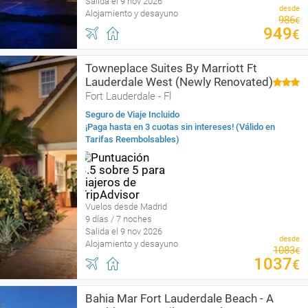
Salida el 9 nov 2026
desde
Alojamiento y desayuno
986
€
949
€
Towneplace Suites By Marriott Ft
Lauderdale West (Newly Renovated)
Fort Lauderdale - Fl
Seguro de Viaje Incluido
¡Paga hasta en 3 cuotas sin intereses! (Válido en
Tarifas Reembolsables)
Vuelos desde Madrid
9 días / 7 noches
Salida el 9 nov 2026
desde
Alojamiento y desayuno
1083
€
1037
€
Bahia Mar Fort Lauderdale Beach - A