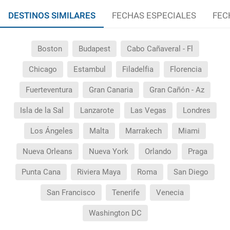
DESTINOS SIMILARES
FECHAS ESPECIALES
FEC
Boston
Budapest
Cabo Cañaveral - Fl
Chicago
Estambul
Filadelfia
Florencia
Fuerteventura
Gran Canaria
Gran Cañón - Az
Isla de la Sal
Lanzarote
Las Vegas
Londres
Los Ángeles
Malta
Marrakech
Miami
Nueva Orleans
Nueva York
Orlando
Praga
Punta Cana
Riviera Maya
Roma
San Diego
San Francisco
Tenerife
Venecia
Washington DC