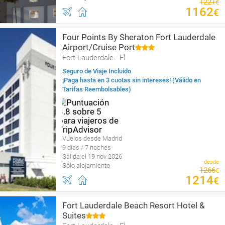
1221
€
1162
€
Four Points By Sheraton Fort Lauderdale
Airport/Cruise Port
Fort Lauderdale - Fl
Seguro de Viaje Incluido
¡Paga hasta en 3 cuotas sin intereses! (Válido en
Tarifas Reembolsables)
Vuelos desde Madrid
9 días / 7 noches
Salida el 19 nov 2026
desde
Sólo alojamiento
1266
€
1214
€
Fort Lauderdale Beach Resort Hotel &
Suites