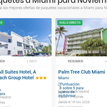
quetes a Miami para Noviem
a las mejores ofertas de paquetes vacacionales a Miami para 
TO
VUELO DIRECTO
MEN
+ INFO
RESUMEN
+
ll Suites Hotel, A
Palm Tree Club Miami
ach Group Hotel
Miami
Vuelos desde Madrid
9 días / 7 noches
 Madrid
Salida el 19 nov 2026
ches