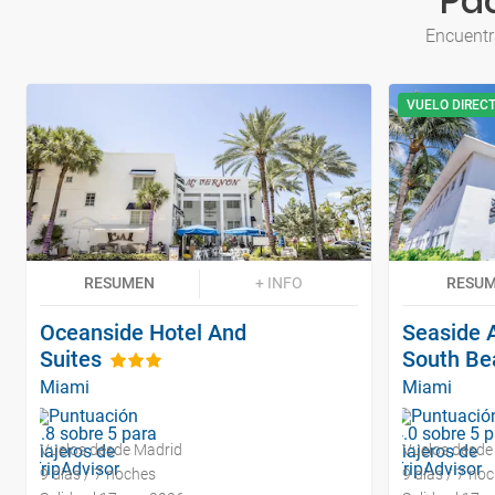
Pa
Encuentr
VUELO DIREC
RESUMEN
+ INFO
RESU
Oceanside Hotel And
Seaside A
Suites
South Be
Miami
Miami
Vuelos desde Madrid
Vuelos desde
9 días / 7 noches
9 días / 7 no