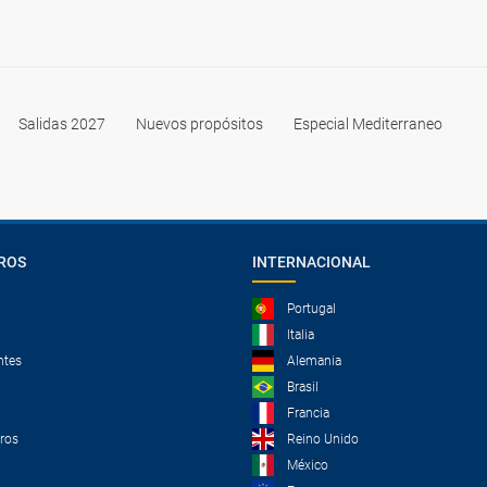
Salidas 2027
Nuevos propósitos
Especial Mediterraneo
ROS
INTERNACIONAL
Portugal
Italia
ntes
Alemania
Brasil
Francia
tros
Reino Unido
México