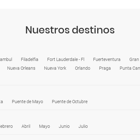
Nuestros destinos
tambul
Filadelfia
Fort Lauderdale - Fl
Fuerteventura
Gran
Nueva Orleans
Nueva York
Orlando
Praga
Punta Ca
ta
Puente de Mayo
Puente de Octubre
ebrero
Abril
Mayo
Junio
Julio