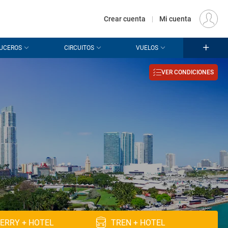
€
Origen
MADRID (MAD)
ES
EUR
Crear cuenta
|
Mi cuenta
UCEROS
CIRCUITOS
VUELOS
VER CONDICIONES
ERRY + HOTEL
TREN + HOTEL