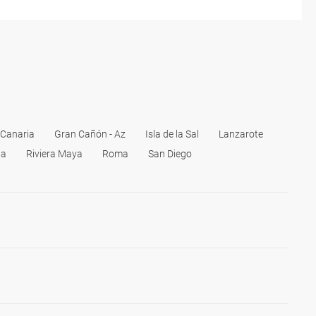
 Canaria
Gran Cañón - Az
Isla de la Sal
Lanzarote
na
Riviera Maya
Roma
San Diego