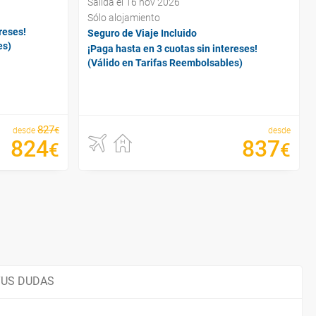
Salida el 16 nov 2026
Sólo alojamiento
reses!
Seguro de Viaje Incluido
es)
¡Paga hasta en 3 cuotas sin intereses!
(Válido en Tarifas Reembolsables)
827
€
desde
desde
824
837
€
€
TUS DUDAS