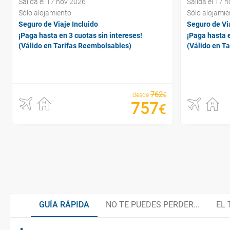
Salida el 17 nov 2026
Salida el 17 
Sólo alojamiento
Sólo alojamie
Seguro de Viaje Incluido
Seguro de Via
¡Paga hasta en 3 cuotas sin intereses!
¡Paga hasta e
(Válido en Tarifas Reembolsables)
(Válido en T
762
€
desde
757
€
GUÍA RÁPIDA
NO TE PUEDES PERDER...
EL 