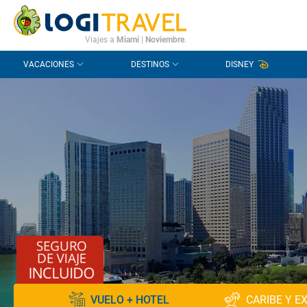
CONTACTO
PREGUNTAS FRECUENTES
Viajes a
Miami
|
Noviembre
.
VACACIONES
DESTINOS
DISNEY
VUELO + HOTEL
CARIBE Y E