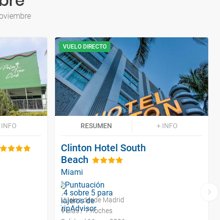
bre
Noviembre
VUELO DIRECTO
 INFO
RESUMEN
+ INFO
Clinton Hotel South
Beach
Miami
Vuelos desde Madrid
9 días / 7 noches