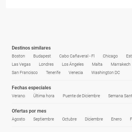
Destinos similares
Boston
Budapest
Cabo Cañaveral - Fl
Chicago
Es
Las Vegas
Londres
Los Ángeles
Malta
Marrakech
San Francisco
Tenerife
Venecia
Washington DC
Fechas especiales
Verano
Última hora
Puente de Diciembre
Semana San
Ofertas por mes
Agosto
Septiembre
Octubre
Diciembre
Enero
F