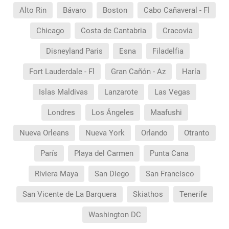
Alto Rin
Bávaro
Boston
Cabo Cañaveral - Fl
Chicago
Costa de Cantabria
Cracovia
Disneyland Paris
Esna
Filadelfia
Fort Lauderdale - Fl
Gran Cañón - Az
Haría
Islas Maldivas
Lanzarote
Las Vegas
Londres
Los Ángeles
Maafushi
Nueva Orleans
Nueva York
Orlando
Otranto
París
Playa del Carmen
Punta Cana
Riviera Maya
San Diego
San Francisco
San Vicente de La Barquera
Skiathos
Tenerife
Washington DC