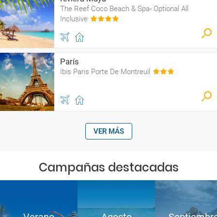
The Reef Coco Beach & Spa- Optional All
Inclusive
París
Ibis Paris Porte De Montreuil
VER MÁS
Campañas destacadas