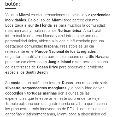
(que deberás realizar a través de su web) para que no te carguen un
El privilegiado clima subtropical de Miami convierte a este
botón:
suplemento extra en el mismo aeropuerto.
enclave en el lugar perfecto para descansar junto a toda
la familia
En caso de tener que enviarte la documentación de un paquete
Viajar a
Miami
es vivir sensaciones de película y
experiencias
vacacional (Caribe, circuitos, tours...) te enviaremos la documentación
inolvidables
. Bajo el sol de
Miami
todo parece distinto.
de tu reserva alrededor de 10 días antes de salida, la cual deberás
Localizada al
sur de Florida
, es para muchos la comunidad
imprimir y llevar contigo en el viaje.
más animada y multirracial de
Norteamérica
. A su litoral
Esta documentación te será requerida en el mostrador de la compañía
interminable de arena blanca y azul intenso se une una
aérea a la hora de realizar el check-in el día de la salida.
personalidad única, abierta a la vida e influenciada por una
destacada comunidad
hispana.
Irresistible es un día
refrescante en el
Parque Nacional de los Everglades
,
MODIFICACIÓN ó CANCELACIÓN ¿Puedo anular o
degustar un café al más puro estilo cubano en
Little Havana
,
modificar una reserva del viaje? ¿Qué gastos puede
pasar un día divertido en
Jungle Island
o sentarse en alguna
de las terrazas de
Ocean Drive
para observar el ambiente
generar una anulación o modificación del viaje?
especial de
South Beach
.
¿Qué caducidad debe tener mi pasaporte para ir
Su
costa
es un auténtico tesoro.
Dunas
, una rebosante
vida
a...?
silvestre
,
sorprendentes manglares
y la posibilidad de ver
cocodrilos
y
tortugas marinas
son algunas de las
experiencias que te esperan en este sorprendente viaje.
¿Con cuánta antelación tengo que estar en el
Templo culinario con una gastronomía de altura que fusiona
aeropuerto?
las propuestas más innovadoras de EE.UU. con infliuencias
caribeñas y latinoaméricanas, Miami pone a disposición del