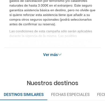
gastos de cancelación por terrorismo y/o catástrofes
país si viajo a América?
naturales de hasta 3.000€ en el extranjero. Este seguro
garantiza asistencia básica en destino, pero no olvide que
si quiere reforzar esta asistencia tiene que añadir a su
¿Qué hago si el traslado contratado del aeropuerto
compra otros seguros opcionales (podrá seleccionarlos
al hotel o viceversa no ha aparecido?
antes de confirmar su reserva)
.
Las condiciones de esta campaña sólo serán aplicables
¿Necesito visado para poder ir a ...?
durante la vigencia de la misma. Las posibles
modificaciones de reserva posteriores a esta campaña
¿Por qué me sale el precio de un niño igual que el
quedan excluidas de las condiciones de promoción
anteriormente mencionadas.
precio de un adulto?
Ver más
¿Cuántas veces debo imprimir el bono de los
traslados?
Nuestros destinos
DESTINOS SIMILARES
FECHAS ESPECIALES
FEC