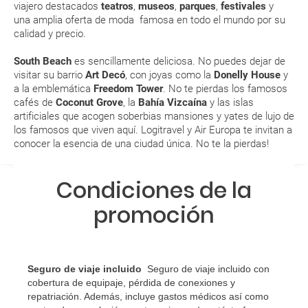
RESERVAR ¿Cómo puedo reservar un viaje de
viajero destacados
teatros
,
museos
,
parques
,
festivales
y
una amplia oferta de moda famosa en todo el mundo por su
paquete vacacional en la página web?
calidad y precio.
Al realizar la reserva, uno de los servicios ha
South Beach
es sencillamente deliciosa. No puedes dejar de
quedado de pendiente de confirmación ¿Cómo
visitar su barrio
Art Decó
, con joyas como la
Donelly House
y
sabré si se confirma el viaje?
a la emblemática
Freedom Tower
. No te pierdas los famosos
cafés de
Coconut Grove
, la
Bahía Vizcaína
y las islas
artificiales que acogen soberbias mansiones y yates de lujo de
¿Cómo sé si hay plazas disponibles en el viaje que
los famosos que viven aquí. Logitravel y Air Europa te invitan a
quiero al hacer mi solicitud de reserva?
conocer la esencia de una ciudad única. No te la pierdas!
Si tengo los traslados incluidos, ¿dónde debo
Condiciones de la
dirigirme?
promoción
¿Incluye algún seguro de viaje mi reserva?
¿Cuáles son las condiciones generales en las
Seguro de viaje incluido
Seguro de viaje incluido con
reservas de viajes?
cobertura de equipaje, pérdida de conexiones y
repatriación. Además, incluye gastos médicos así como
¿Cuáles son los impuestos de entrada y salida del