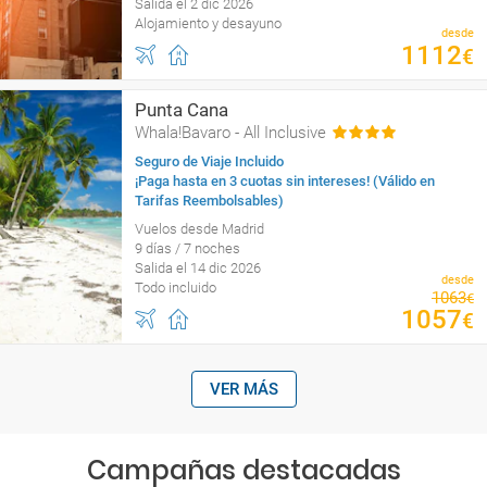
Salida el 2 dic 2026
Alojamiento y desayuno
desde
1112
€
Punta Cana
Whala!Bavaro - All Inclusive
Seguro de Viaje Incluido
¡Paga hasta en 3 cuotas sin intereses! (Válido en
Tarifas Reembolsables)
Vuelos desde Madrid
9 días / 7 noches
Salida el 14 dic 2026
desde
Todo incluido
1063
€
1057
€
VER MÁS
Campañas destacadas