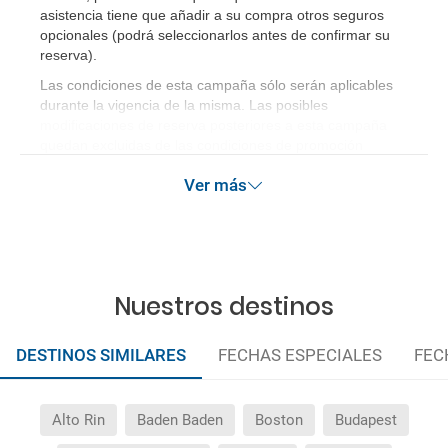
asistencia tiene que añadir a su compra otros seguros
opcionales (podrá seleccionarlos antes de confirmar su
reserva)
.
Las condiciones de esta campaña sólo serán aplicables
durante la vigencia de la misma. Las posibles
modificaciones de reserva posteriores a esta campaña
quedan excluidas de las condiciones de promoción
anteriormente mencionadas.
Ver más
Nuestros destinos
DESTINOS SIMILARES
FECHAS ESPECIALES
FEC
Alto Rin
Baden Baden
Boston
Budapest