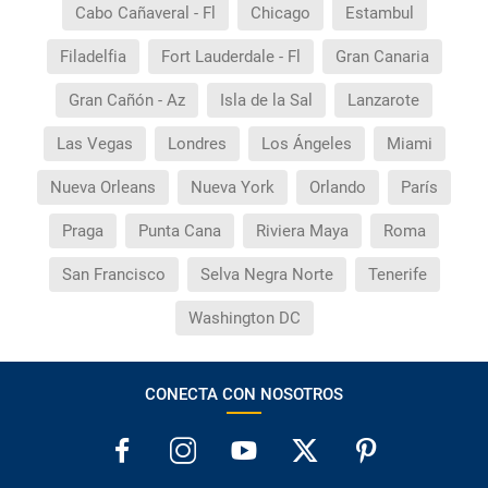
Cabo Cañaveral - Fl
Chicago
Estambul
Filadelfia
Fort Lauderdale - Fl
Gran Canaria
Gran Cañón - Az
Isla de la Sal
Lanzarote
Las Vegas
Londres
Los Ángeles
Miami
Nueva Orleans
Nueva York
Orlando
París
Praga
Punta Cana
Riviera Maya
Roma
San Francisco
Selva Negra Norte
Tenerife
Washington DC
CONECTA CON NOSOTROS