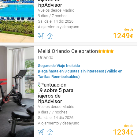
Vuelos desde Madrid
9 días / 7 noches
Salida el 14 dic 2026
Alojamiento y desayuno
desde
1249
€
Meliá Orlando Celebration
Orlando
Seguro de Viaje Incluido
¡Paga hasta en 3 cuotas sin intereses! (Válido en
Tarifas Reembolsables)
Vuelos desde Madrid
9 días / 7 noches
Salida el 14 dic 2026
Alojamiento y desayuno
desde
1234
€