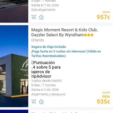
9 días / 7 noches
Salida el 7 dic 2026
Sólo alojamiento
desde
957
€
Magic Moment Resort & Kids Club,
Dazzler Select By Wyndham
Orlando
Seguro de Viaje Incluido
¡Paga hasta en 3 cuotas sin intereses! (Válido en
Tarifas Reembolsables)
Vuelos desde Madrid
9 días / 7 noches
Salida el 2 dic 2026
desde
Alojamiento y desayuno
952
€
935
€