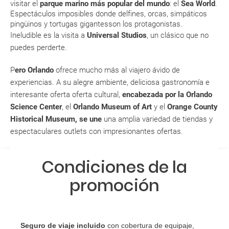
visitar el
parque marino más popular del mundo
: el
Sea World
.
aeropuerto?
Espectáculos imposibles donde delfines, orcas, simpáticos
pingüinos y tortugas gigantesson los protagonistas.
RESERVAR ¿Cómo puedo reservar un viaje de
Ineludible es la visita a
Universal Studios
, un clásico que no
paquete vacacional en la página web?
puedes perderte.
P
ero
Orlando
ofrece mucho más al viajero ávido de
Al realizar la reserva, uno de los servicios ha
experiencias. A su alegre ambiente, deliciosa gastronomía e
quedado de pendiente de confirmación ¿Cómo
interesante oferta oferta cultural,
encabezada por la
Orlando
sabré si se confirma el viaje?
Science Center
, el
Orlando Museum of Art
y el
Orange County
Historical Museum, se une
una amplia variedad de tiendas y
¿Cómo sé si hay plazas disponibles en el viaje que
espectaculares outlets con impresionantes ofertas.
quiero al hacer mi solicitud de reserva?
Si tengo los traslados incluidos, ¿dónde debo
Condiciones de la
dirigirme?
promoción
¿Incluye algún seguro de viaje mi reserva?
¿Cuáles son las condiciones generales en las
Seguro de viaje incluido
con cobertura de equipaje,