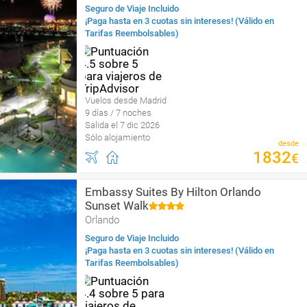
Seguro de Viaje Incluido
¡Paga hasta en 3 cuotas sin intereses! (Válido en
Tarifas Reembolsables)
Vuelos desde Madrid
9 días / 7 noches
Salida el 7 dic 2026
Sólo alojamiento
desde
1832
€
Embassy Suites By Hilton Orlando
Sunset Walk
Orlando
Seguro de Viaje Incluido
¡Paga hasta en 3 cuotas sin intereses! (Válido en
Tarifas Reembolsables)