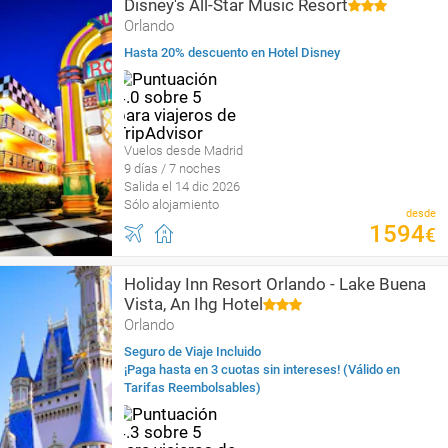
Disney's All-Star Music Resort
Orlando
Hasta 20% descuento en Hotel Disney
Vuelos desde Madrid
9 días / 7 noches
Salida el 14 dic 2026
Sólo alojamiento
desde
1594
€
Holiday Inn Resort Orlando - Lake Buena
Vista, An Ihg Hotel
Orlando
Seguro de Viaje Incluido
¡Paga hasta en 3 cuotas sin intereses! (Válido en
Tarifas Reembolsables)