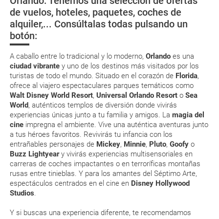
Orlando: Tenemos una selección de ofertas
Monedas
Universal Studios
Seaworld en
Walt Disney
promedio anual de precipitaciones de 1.198,1 mm³. La
de vuelos, hoteles, paquetes, coches de
Resort en
Orlando
World en Orl
Eso sí, deberás estar atento si viajas con una compañía low cost, debido
estación seca ocurre entre los meses de diciembre y mayo.
alquiler,... Consúltalas todas pulsando un
a que muchas de ellas exigen la presentación de la tarjeta de embarque
Lenguas
Orlando
(que deberás realizar a través de su web) para que no te carguen un
Los meses de verano suelen ser muy calurosos y
botón:
suplemento extra en el mismo aeropuerto.
húmedos, no olvide su protección solar y tomar líquidos
todo el día
En caso de tener que enviarte la documentación de un paquete
A caballo entre lo tradicional y lo moderno,
Orlando
es una
vacacional (Caribe, circuitos, tours...) te enviaremos la documentación
ciudad vibrante
y uno de los destinos más visitados por los
de tu reserva alrededor de 10 días antes de salida, la cual deberás
turistas de todo el mundo. Situado en el corazón de
Florida
,
imprimir y llevar contigo en el viaje.
ofrece al viajero espectaculares parques temáticos como
Esta documentación te será requerida en el mostrador de la compañía
Walt Disney World Resort
,
Universal Orlando Resort
o
Sea
aérea a la hora de realizar el check-in el día de la salida.
World
, auténticos templos de diversión donde vivirás
experiencias únicas junto a tu familia y amigos. La
magia del
cine
impregna el ambiente. Vive una auténtica aventuras junto
MODIFICACIÓN ó CANCELACIÓN ¿Puedo anular o
a tus héroes favoritos. Revivirás tu infancia con los
modificar una reserva del viaje? ¿Qué gastos puede
entrañables personajes de
Mickey
,
Minnie
,
Pluto
,
Goofy
o
Buzz Lightyear
y vivirás experiencias multisensoriales en
generar una anulación o modificación del viaje?
carreras de coches impactantes o en terroríficas montañas
rusas entre tinieblas. Y para los amantes del Séptimo Arte,
¿Qué caducidad debe tener mi pasaporte para ir
espectáculos centrados en el cine en
Disney Hollywood
a...?
Studios
.
Y si buscas una experiencia diferente, te recomendamos
¿Con cuánta antelación tengo que estar en el