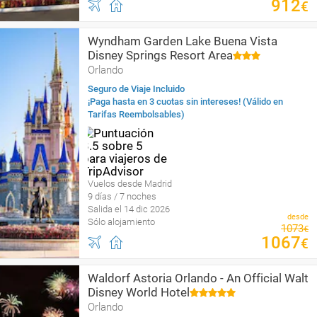
912
€
Wyndham Garden Lake Buena Vista
Disney Springs Resort Area
Orlando
Seguro de Viaje Incluido
¡Paga hasta en 3 cuotas sin intereses! (Válido en
Tarifas Reembolsables)
Vuelos desde Madrid
9 días / 7 noches
Salida el 14 dic 2026
desde
Sólo alojamiento
1073
€
1067
€
Waldorf Astoria Orlando - An Official Walt
Disney World Hotel
Orlando