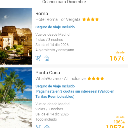
Orlando para Diciembre
Roma
Hotel Roma Tor Vergata
Seguro de Viaje Incluido
Vuelos desde Madrid
4 días / 3 noches
Salida el 14 dic 2026
Alojamiento y desayuno
desde
167
€
Punta Cana
Whala!Bavaro - All Inclusive
Seguro de Viaje Incluido
¡Paga hasta en 3 cuotas sin intereses! (Válido en
Tarifas Reembolsables)
Vuelos desde Madrid
9 días / 7 noches
Salida el 14 dic 2026
desde
Todo incluido
1063
€
1057