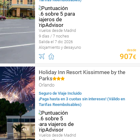
Vuelos desde Madrid
9 días / 7 noches
Salida el 7 dic 2026
Alojamiento y desayuno
desde
907
€
Holiday Inn Resort Kissimmee by the
Parks
Orlando
Seguro de Viaje Incluido
¡Paga hasta en 3 cuotas sin intereses! (Válido en
Tarifas Reembolsables)
Vuelos desde Madrid