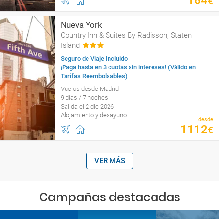
164
€
Nueva York
Country Inn & Suites By Radisson, Staten
Island
Seguro de Viaje Incluido
¡Paga hasta en 3 cuotas sin intereses! (Válido en
Tarifas Reembolsables)
Vuelos desde Madrid
9 días / 7 noches
Salida el 2 dic 2026
Alojamiento y desayuno
desde
1112
€
VER MÁS
Campañas destacadas