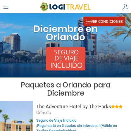
VER CONDICIONES
Diciembre en
Orlando
Paquetes a Orlando para
Diciembre
The Adventure Hotel by The Parks
Orlando
Seguro de Viaje Incluido
¡Paga hasta en 3 cuotas sin intereses! (Válido en
Tarifas Reembolsables)