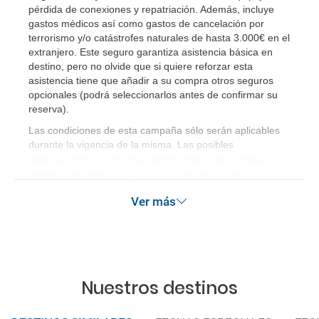
reservas de viajes?
pérdida de conexiones y repatriación. Además, incluye
gastos médicos así como gastos de cancelación por
terrorismo y/o catástrofes naturales de hasta 3.000€ en el
¿Cuáles son los impuestos de entrada y salida del
extranjero. Este seguro garantiza asistencia básica en
país si viajo a América?
destino, pero no olvide que si quiere reforzar esta
asistencia tiene que añadir a su compra otros seguros
¿Qué hago si el traslado contratado del aeropuerto
opcionales (podrá seleccionarlos antes de confirmar su
al hotel o viceversa no ha aparecido?
reserva)
.
Las condiciones de esta campaña sólo serán aplicables
¿Necesito visado para poder ir a ...?
durante la vigencia de la misma. Las posibles
modificaciones de reserva posteriores a esta campaña
quedan excluidas de las condiciones de promoción
¿Por qué me sale el precio de un niño igual que el
anteriormente mencionadas.
precio de un adulto?
Ver más
¿Cuántas veces debo imprimir el bono de los
traslados?
Nuestros destinos