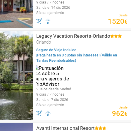
9 días / 7 noches
Salida el 14 dic 2026
Sólo alojamiento
desde
1520
€
Legacy Vacation Resorts-Orlando
Orlando
Seguro de Viaje Incluido
¡Paga hasta en 3 cuotas sin intereses! (Válido en
Tarifas Reembolsables)
Vuelos desde Madrid
9 días / 7 noches
Salida el 7 dic 2026
Sólo alojamiento
desde
962
€
Avanti International Resort