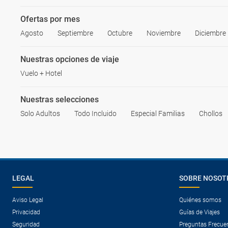
Ofertas por mes
Agosto
Septiembre
Octubre
Noviembre
Diciembre
Nuestras opciones de viaje
Vuelo + Hotel
Nuestras selecciones
Solo Adultos
Todo Incluido
Especial Familias
Chollos
LEGAL
SOBRE NOSOT
Aviso Legal
Quiénes somos
Privacidad
Guías de Viajes
Seguridad
Preguntas Frecue