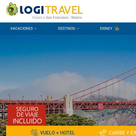
CONTACTO
PREGUNTAS FRECUENTES
Viajes a
San Francisco
|
Marzo
.
VACACIONES
DESTINOS
DISNEY
VUELO + HOTEL
CARIBE Y E