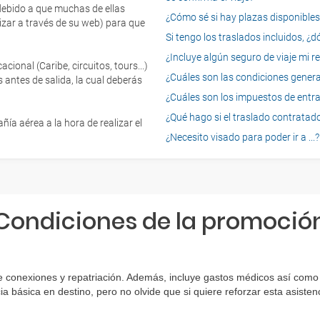
 debido a que muchas de ellas
¿Cómo sé si hay plazas disponibles e
izar a través de su web) para que
Si tengo los traslados incluidos, ¿
¿Incluye algún seguro de viaje mi r
onal (Caribe, circuitos, tours...)
¿Cuáles son las condiciones general
 antes de salida, la cual deberás
¿Cuáles son los impuestos de entrad
¿Qué hago si el traslado contratado
ía aérea a la hora de realizar el
¿Necesito visado para poder ir a ...?
Condiciones de la promoció
e conexiones y repatriación. Además, incluye gastos médicos así como 
ia básica en destino, pero no olvide que si quiere reforzar esta asist