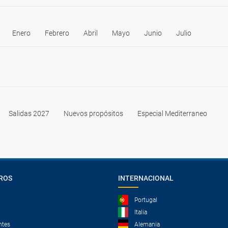
Enero
Febrero
Abril
Mayo
Junio
Julio
Salidas 2027
Nuevos propósitos
Especial Mediterraneo
ROS
INTERNACIONAL
Portugal
Italia
ntes
Alemania