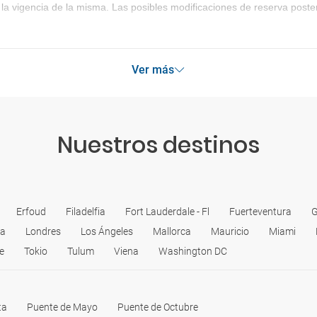
la vigencia de la misma. Las posibles modificaciones de reserva post
Ver más
Nuestros destinos
Erfoud
Filadelfia
Fort Lauderdale - Fl
Fuerteventura
G
oa
Londres
Los Ángeles
Mallorca
Mauricio
Miami
e
Tokio
Tulum
Viena
Washington DC
ta
Puente de Mayo
Puente de Octubre