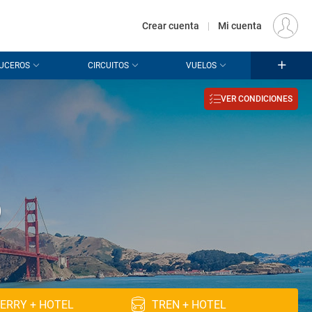
€
Origen
MADRID (MAD)
ES
EUR
Crear cuenta
|
Mi cuenta
UCEROS
CIRCUITOS
VUELOS
VER CONDICIONES
o
ERRY + HOTEL
TREN + HOTEL