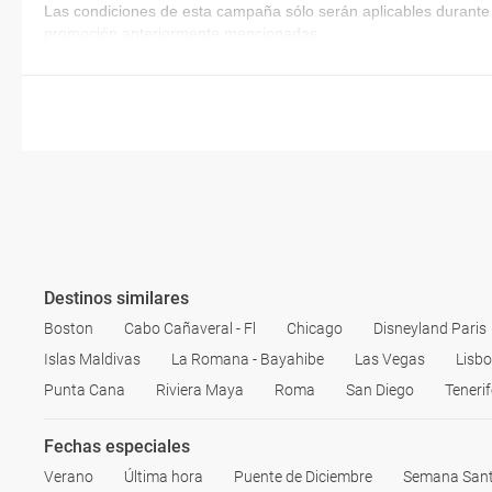
Las condiciones de esta campaña sólo serán aplicables durante 
promoción anteriormente mencionadas.
Destinos similares
Boston
Cabo Cañaveral - Fl
Chicago
Disneyland Paris
Islas Maldivas
La Romana - Bayahibe
Las Vegas
Lisb
Punta Cana
Riviera Maya
Roma
San Diego
Tenerif
Fechas especiales
Verano
Última hora
Puente de Diciembre
Semana San