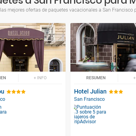
etes a San Francisco para 
las mejores ofertas de paquetes vacacionales a San Francisco
MEN
+ INFO
RESUMEN
+
ou
Hotel Julian
sco
San Francisco