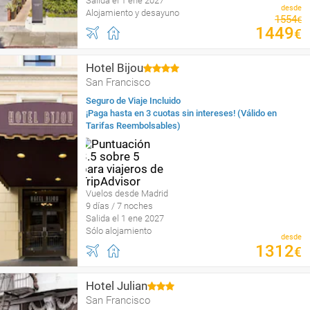
Salida el 1 ene 2027
desde
Alojamiento y desayuno
1554
€
1449
€
Hotel Bijou
San Francisco
Seguro de Viaje Incluido
¡Paga hasta en 3 cuotas sin intereses! (Válido en
Tarifas Reembolsables)
Vuelos desde Madrid
9 días / 7 noches
Salida el 1 ene 2027
Sólo alojamiento
desde
1312
€
Hotel Julian
San Francisco