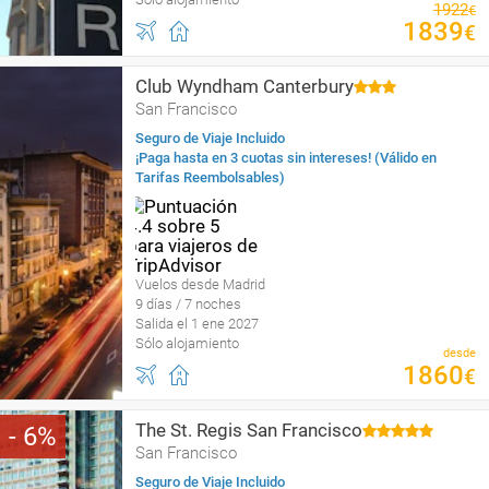
1922
€
1839
€
Club Wyndham Canterbury
San Francisco
Seguro de Viaje Incluido
¡Paga hasta en 3 cuotas sin intereses! (Válido en
Tarifas Reembolsables)
Vuelos desde Madrid
9 días / 7 noches
Salida el 1 ene 2027
Sólo alojamiento
desde
1860
€
The St. Regis San Francisco
6
San Francisco
Seguro de Viaje Incluido