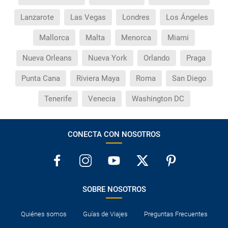
Lanzarote
Las Vegas
Londres
Los Ángeles
Mallorca
Malta
Menorca
Miami
Nueva Orleans
Nueva York
Orlando
Praga
Punta Cana
Riviera Maya
Roma
San Diego
Tenerife
Venecia
Washington DC
CONECTA CON NOSOTROS
SOBRE NOSOTROS
Quiénes somos
Guías de Viajes
Preguntas Frecuentes