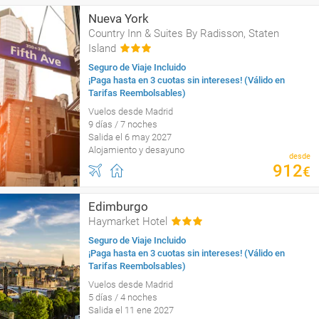
Nueva York
Country Inn & Suites By Radisson, Staten
Island
Seguro de Viaje Incluido
¡Paga hasta en 3 cuotas sin intereses! (Válido en
Tarifas Reembolsables)
Vuelos desde Madrid
9 días / 7 noches
Salida el 6 may 2027
Alojamiento y desayuno
desde
912
€
Edimburgo
Haymarket Hotel
Seguro de Viaje Incluido
¡Paga hasta en 3 cuotas sin intereses! (Válido en
Tarifas Reembolsables)
Vuelos desde Madrid
5 días / 4 noches
Salida el 11 ene 2027