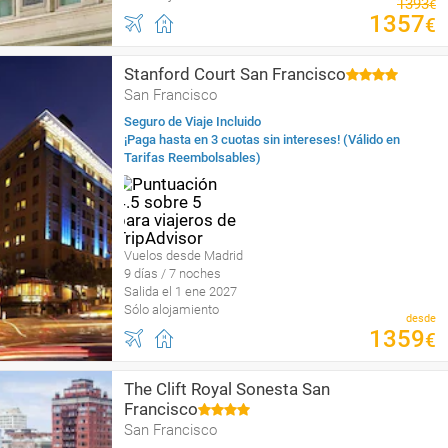
1393
€
1357
€
Stanford Court San Francisco
San Francisco
Seguro de Viaje Incluido
¡Paga hasta en 3 cuotas sin intereses! (Válido en
Tarifas Reembolsables)
Vuelos desde Madrid
9 días / 7 noches
Salida el 1 ene 2027
Sólo alojamiento
desde
1359
€
The Clift Royal Sonesta San
Francisco
San Francisco