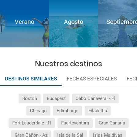
Verano
Agosto
Septiembr
Nuestros destinos
DESTINOS SIMILARES
FECHAS ESPECIALES
FEC
Boston
Budapest
Cabo Cañaveral - Fl
Chicago
Edimburgo
Filadelfia
Fort Lauderdale - Fl
Fuerteventura
Gran Canaria
Gran Cañón - Az
Isla de la Sal
Islas Maldivas