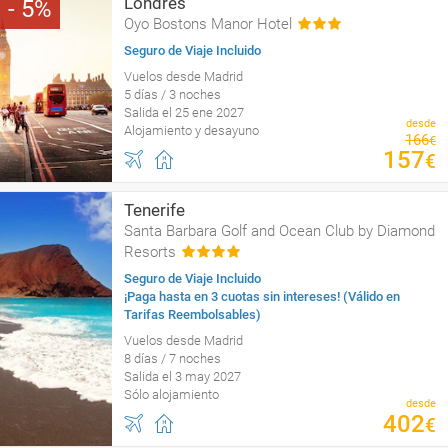
Londres
5
Oyo Bostons Manor Hotel
Seguro de Viaje Incluido
Vuelos desde Madrid
5 días / 3 noches
Salida el 25 ene 2027
desde
Alojamiento y desayuno
166
€
157
€
Tenerife
Santa Barbara Golf and Ocean Club by Diamond
Resorts
Seguro de Viaje Incluido
¡Paga hasta en 3 cuotas sin intereses! (Válido en
Tarifas Reembolsables)
Vuelos desde Madrid
8 días / 7 noches
Salida el 3 may 2027
Sólo alojamiento
desde
402
€