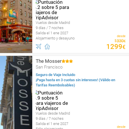
Vuelos desde Madrid
9 días / 7 noches
Salida el 1 ene 2027
desde
Alojamiento y desayuno
1330
€
1299
€
The Mosser
San Francisco
Seguro de Viaje Incluido
¡Paga hasta en 3 cuotas sin intereses! (Válido en
Tarifas Reembolsables)
Vuelos desde Madrid
9 días / 7 noches
Salida el 1 ene 2027
desde
Sólo alojamiento