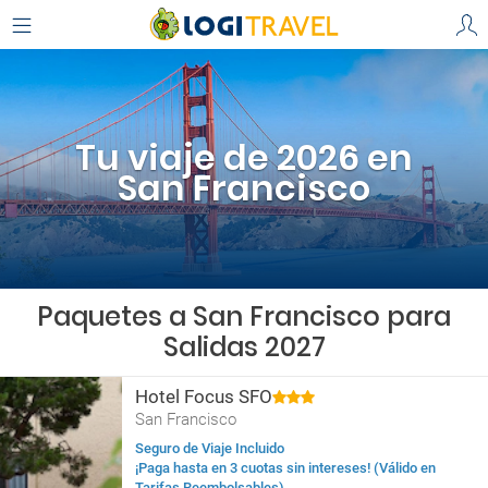
Tu viaje de 2026 en
San Francisco
Paquetes a San Francisco para
Salidas 2027
Hotel Focus SFO
San Francisco
Seguro de Viaje Incluido
¡Paga hasta en 3 cuotas sin intereses! (Válido en
Tarifas Reembolsables)