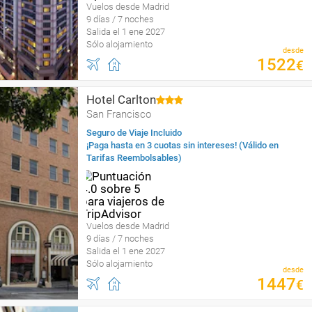
Vuelos desde Madrid
9 días / 7 noches
Salida el 1 ene 2027
Sólo alojamiento
desde
1522
€
Hotel Carlton
San Francisco
Seguro de Viaje Incluido
¡Paga hasta en 3 cuotas sin intereses! (Válido en
Tarifas Reembolsables)
Vuelos desde Madrid
9 días / 7 noches
Salida el 1 ene 2027
Sólo alojamiento
desde
1447
€