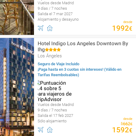
Vuelos desde Madrid
9 días / 7 noches
Salida el 7 mar 2027
Alojamiento y desayuno
desde
1992
€
Hotel Indigo Los Angeles Downtown By
Ihg
Los Ángeles
Seguro de Viaje Incluido
¡Paga hasta en 3 cuotas sin intereses! (Válido en
Tarifas Reembolsables)
Vuelos desde Madrid
9 días / 7 noches
Salida el 17 feb 2027
desde
Sólo alojamiento
1662
€
1592
€