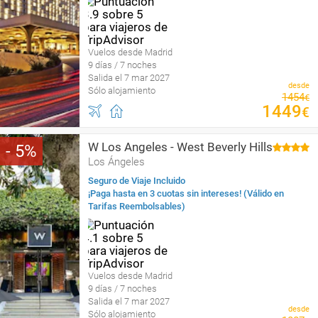
Vuelos desde Madrid
9 días / 7 noches
Salida el 7 mar 2027
desde
Sólo alojamiento
1454
€
1449
€
W Los Angeles - West Beverly Hills
5
Los Ángeles
Seguro de Viaje Incluido
¡Paga hasta en 3 cuotas sin intereses! (Válido en
Tarifas Reembolsables)
Vuelos desde Madrid
9 días / 7 noches
Salida el 7 mar 2027
desde
Sólo alojamiento