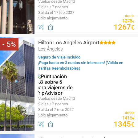
Vuelos desde Madrid
9 días / 7 noches
Salida el 17 feb 2027
desde
Sólo alojamiento
1278
€
1267
€
Hilton Los Angeles Airport
5
Los Ángeles
Seguro de Viaje Incluido
¡Paga hasta en 3 cuotas sin intereses! (Válido en
Tarifas Reembolsables)
Vuelos desde Madrid
9 días / 7 noches
Salida el 7 mar 2027
desde
Sólo alojamiento
1416
€
1345
€