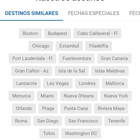
DESTINOS SIMILARES
FECHAS ESPECIALES
FEC
Boston
Budapest
Cabo Cañaveral - Fl
Chicago
Estambul
Filadelfia
Fort Lauderdale - Fl
Fuerteventura
Gran Canaria
Gran Cañón - Az
Isla de la Sal
Islas Maldivas
Lanzarote
Las Vegas
Londres
Mallorca
Menorca
Miami
Nueva Orleans
Nueva York
Orlando
Praga
Punta Cana
Riviera Maya
Roma
San Diego
San Francisco
Tenerife
Tokio
Washington DC