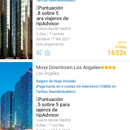
Tarifas Reembolsables)
Vuelos desde Madrid
9 días / 7 noches
Salida el 17 feb 2027
desde
Sólo alojamiento
1706
€
1632
€
Moxy Downtown Los Angeles
Los Ángeles
Seguro de Viaje Incluido
¡Paga hasta en 3 cuotas sin intereses! (Válido en
Tarifas Reembolsables)
Vuelos desde Madrid
9 días / 7 noches