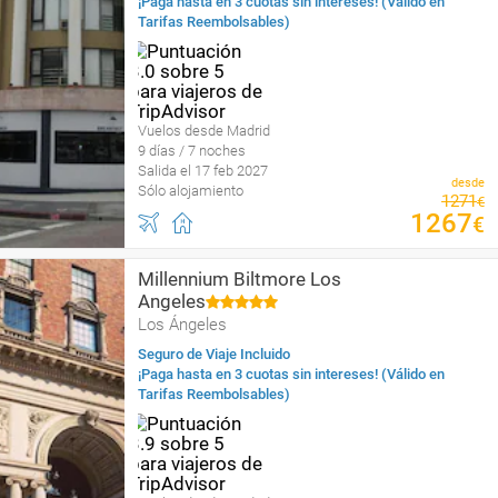
¡Paga hasta en 3 cuotas sin intereses! (Válido en
Tarifas Reembolsables)
Vuelos desde Madrid
9 días / 7 noches
Salida el 17 feb 2027
desde
Sólo alojamiento
1271
€
1267
€
Millennium Biltmore Los
Angeles
Los Ángeles
Seguro de Viaje Incluido
¡Paga hasta en 3 cuotas sin intereses! (Válido en
Tarifas Reembolsables)