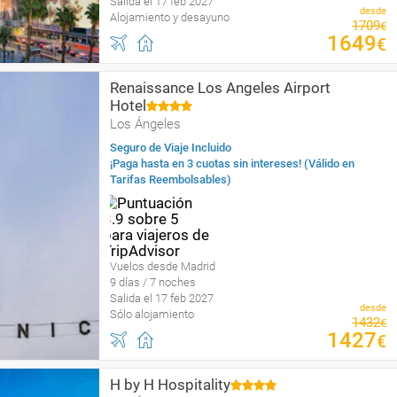
Salida el 17 feb 2027
desde
Alojamiento y desayuno
1709
€
1649
€
Renaissance Los Angeles Airport
Hotel
Los Ángeles
Seguro de Viaje Incluido
¡Paga hasta en 3 cuotas sin intereses! (Válido en
Tarifas Reembolsables)
Vuelos desde Madrid
9 días / 7 noches
Salida el 17 feb 2027
desde
Sólo alojamiento
1432
€
1427
€
H by H Hospitality