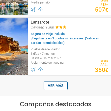
desde
Media pensión
513
€
507
€
Lanzarote
Caybeach Sun
Seguro de Viaje Incluido
¡Paga hasta en 3 cuotas sin intereses! (Válido en
Tarifas Reembolsables)
Vuelos desde Madrid
8 días / 7 noches
Salida el 15 mar 2027
desde
Alojamiento con cocina
384
€
380
€
VER MÁS
Campañas destacadas