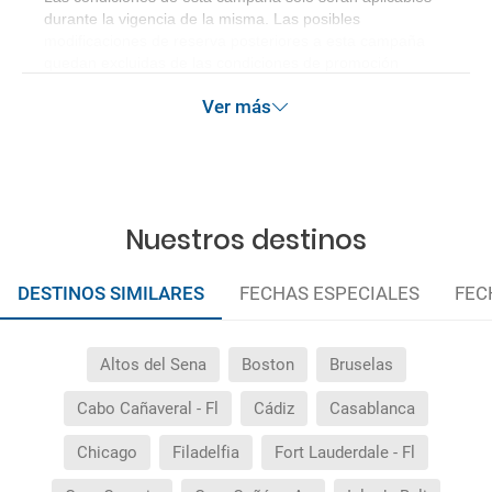
durante la vigencia de la misma. Las posibles
modificaciones de reserva posteriores a esta campaña
quedan excluidas de las condiciones de promoción
anteriormente mencionadas.
Ver más
Nuestros destinos
DESTINOS SIMILARES
FECHAS ESPECIALES
FEC
Altos del Sena
Boston
Bruselas
Cabo Cañaveral - Fl
Cádiz
Casablanca
Chicago
Filadelfia
Fort Lauderdale - Fl