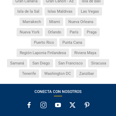
Gran Canaria
Gran Cañón - Az
Isla de Bali
Isla de la Sal
Islas Maldivas
Las Vegas
Marrakech
Miami
Nueva Orleans
Nueva York
Orlando
París
Praga
Puerto Rico
Punta Cana
Región Laponia Finlandesa
Riviera Maya
Samaná
San Diego
San Francisco
Siracusa
Tenerife
Washington DC
Zanzíbar
CONECTA CON NOSOTROS