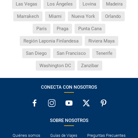
Las Vegas
Los Ángeles
Lovina
Madeira
Marrakech
Miami
Nueva York
Orlando
París
Praga
Punta Cana
Región Laponia Finlandesa
Riviera Maya
San Diego
San Francisco
Tenerife
Washington DC
Zanzíbar
CONECTA CON NOSOTROS
SOBRE NOSOTROS
Quiénes somos
Guías de Viajes
Preguntas Frecuentes