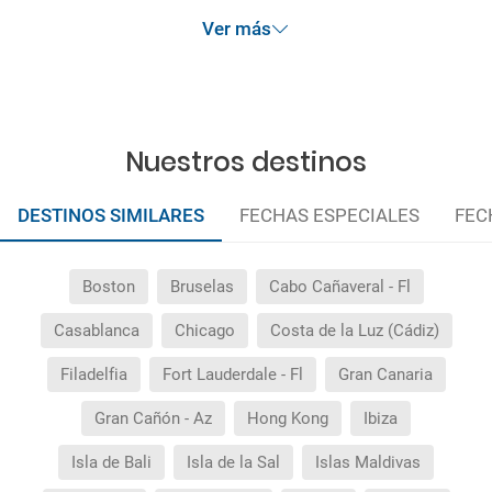
anteriormente mencionadas.
Ver más
Nuestros destinos
DESTINOS SIMILARES
FECHAS ESPECIALES
FEC
Boston
Bruselas
Cabo Cañaveral - Fl
Casablanca
Chicago
Costa de la Luz (Cádiz)
Filadelfia
Fort Lauderdale - Fl
Gran Canaria
Gran Cañón - Az
Hong Kong
Ibiza
Isla de Bali
Isla de la Sal
Islas Maldivas