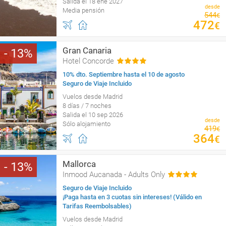
Salida el 18 ene 2027
desde
Media pensión
544
€
472
€
Gran Canaria
13
Hotel Concorde
10% dto. Septiembre hasta el 10 de agosto
Seguro de Viaje Incluido
Vuelos desde Madrid
8 días / 7 noches
Salida el 10 sep 2026
desde
Sólo alojamiento
419
€
364
€
Mallorca
13
Inmood Aucanada - Adults Only
Seguro de Viaje Incluido
¡Paga hasta en 3 cuotas sin intereses! (Válido en
Tarifas Reembolsables)
Vuelos desde Madrid