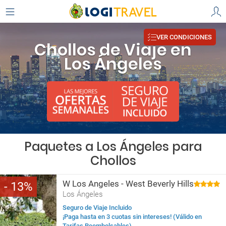
VER CONDICIONES
Chollos de Viaje en
Los Ángeles
Paquetes a Los Ángeles para
Chollos
W Los Angeles - West Beverly Hills
13
Los Ángeles
Seguro de Viaje Incluido
¡Paga hasta en 3 cuotas sin intereses! (Válido en
Tarifas Reembolsables)