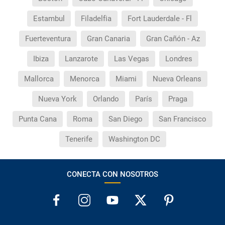
Estambul
Filadelfia
Fort Lauderdale - Fl
Fuerteventura
Gran Canaria
Gran Cañón - Az
Ibiza
Lanzarote
Las Vegas
Londres
Mallorca
Menorca
Miami
Nueva Orleans
Nueva York
Orlando
París
Praga
Punta Cana
Roma
San Diego
San Francisco
Tenerife
Washington DC
CONECTA CON NOSOTROS