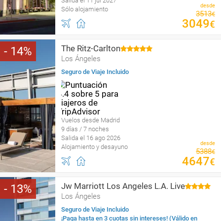
Salida el 11 jul 2027
desde
Sólo alojamiento
3513
€
3049
€
The Ritz-Carlton
14
Los Ángeles
Seguro de Viaje Incluido
Vuelos desde Madrid
9 días / 7 noches
Salida el 16 ago 2026
desde
Alojamiento y desayuno
5388
€
4647
€
Jw Marriott Los Angeles L.A. Live
13
Los Ángeles
Seguro de Viaje Incluido
¡Paga hasta en 3 cuotas sin intereses! (Válido en