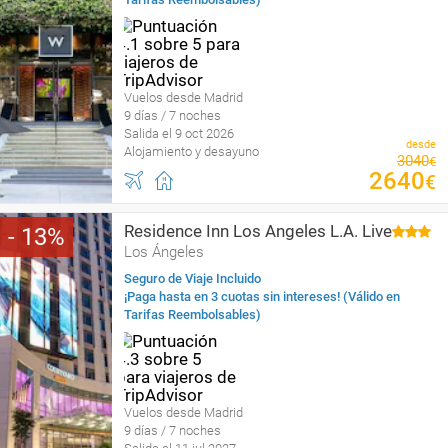
Vuelos desde Madrid
9 días / 7 noches
Salida el 9 oct 2026
desde
Alojamiento y desayuno
3040
€
2640
€
Residence Inn Los Angeles L.A. Live
13
Los Ángeles
Seguro de Viaje Incluido
¡Paga hasta en 3 cuotas sin intereses! (Válido en
Tarifas Reembolsables)
Vuelos desde Madrid
9 días / 7 noches