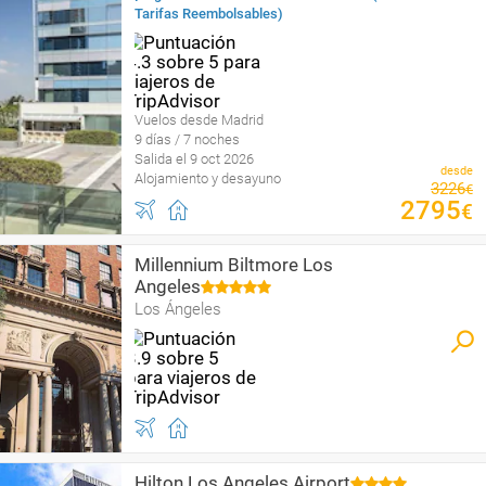
Tarifas Reembolsables)
Vuelos desde Madrid
9 días / 7 noches
Salida el 9 oct 2026
desde
Alojamiento y desayuno
3226
€
2795
€
Millennium Biltmore Los
Angeles
Los Ángeles
Hilton Los Angeles Airport