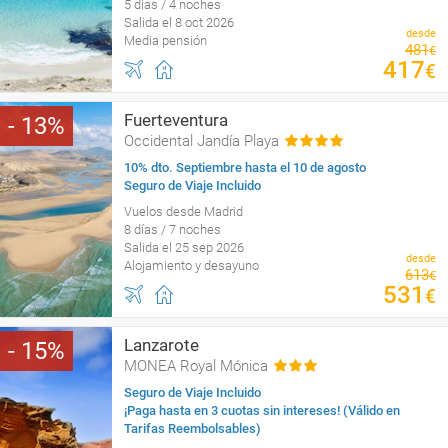
5 días / 4 noches
Salida el 8 oct 2026
desde
Media pensión
481
€
417
€
Fuerteventura
13
Occidental Jandía Playa
10% dto. Septiembre hasta el 10 de agosto
Seguro de Viaje Incluido
Vuelos desde Madrid
8 días / 7 noches
Salida el 25 sep 2026
desde
Alojamiento y desayuno
613
€
531
€
Lanzarote
15
MONEA Royal Mónica
Seguro de Viaje Incluido
¡Paga hasta en 3 cuotas sin intereses! (Válido en
Tarifas Reembolsables)