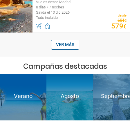
Vuelos desde Madrid
8 días / 7 noches
Salida el 10 dic 2026
desde
Todo incluido
681
€
579
€
VER MÁS
Campañas destacadas
Verano
Agosto
Septiembr