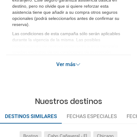
extranjero. Este seguro garantiza asistencia básica en
destino, pero no olvide que si quiere reforzar esta
asistencia tiene que añadir a su compra otros seguros
opcionales (podrá seleccionarlos antes de confirmar su
reserva)
.
Las condiciones de esta campaña sólo serán aplicables
durante la vigencia de la misma. Las posibles
modificaciones de reserva posteriores a esta campaña
quedan excluidas de las condiciones de promoción
anteriormente mencionadas. Descuento no acumulable.
Ver más
Nuestros destinos
DESTINOS SIMILARES
FECHAS ESPECIALES
FEC
Boston
Cabo Cañaveral - Fl
Chicago