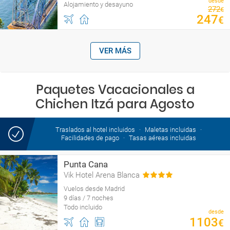
desde
Alojamiento y desayuno
272
€
247
€
VER MÁS
Paquetes Vacacionales a
Chichen Itzá para Agosto
Traslados al hotel incluidos
Maletas incluidas
Facilidades de pago
Tasas aéreas incluidas
Punta Cana
Vik Hotel Arena Blanca
Vuelos desde Madrid
9 días / 7 noches
Todo incluido
desde
1103
€