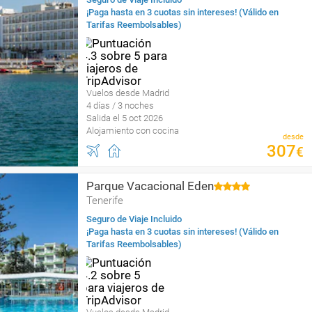
¡Paga hasta en 3 cuotas sin intereses! (Válido en
Tarifas Reembolsables)
Vuelos desde Madrid
4 días / 3 noches
Salida el 5 oct 2026
Alojamiento con cocina
desde
307
€
Parque Vacacional Eden
Tenerife
Seguro de Viaje Incluido
¡Paga hasta en 3 cuotas sin intereses! (Válido en
Tarifas Reembolsables)