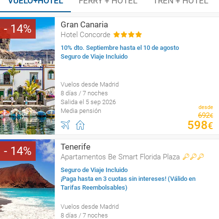
VUELO+HOTEL
FERRY + HOTEL
TREN + HOTEL
Gran Canaria
14
Hotel Concorde
10% dto. Septiembre hasta el 10 de agosto
Seguro de Viaje Incluido
Vuelos desde Madrid
8 días / 7 noches
Salida el 5 sep 2026
desde
Media pensión
692
€
598
€
Tenerife
14
Apartamentos Be Smart Florida Plaza
Seguro de Viaje Incluido
¡Paga hasta en 3 cuotas sin intereses! (Válido en
Tarifas Reembolsables)
Vuelos desde Madrid
8 días / 7 noches