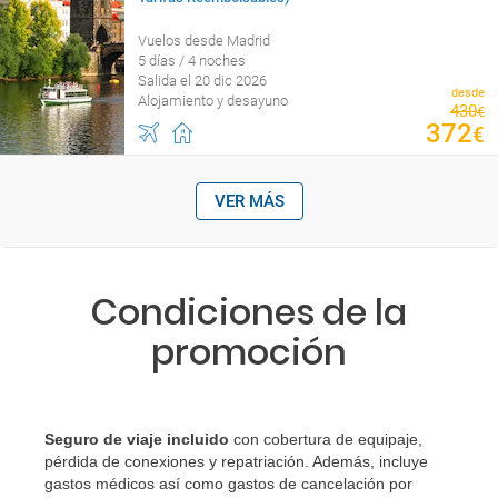
Vuelos desde Madrid
5 días / 4 noches
Salida el 20 dic 2026
desde
Alojamiento y desayuno
430
€
372
€
VER MÁS
Condiciones de la
promoción
Seguro de viaje incluido
con cobertura de equipaje,
pérdida de conexiones y repatriación. Además, incluye
gastos médicos así como gastos de cancelación por