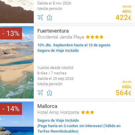
Salida el 8 nov 2026
desde
Media pensión
489
€
422
€
Fuerteventura
13
Occidental Jandía Playa
10% dto. Septiembre hasta el 10 de agosto
Seguro de Viaje Incluido
Vuelos desde Madrid
8 días / 7 noches
Salida el 25 sep 2026
desde
Media pensión
650
€
564
€
Mallorca
14
Hotel Amic Horizonte
Seguro de Viaje Incluido
¡Paga hasta en 3 cuotas sin intereses! (Válido en
Tarifas Reembolsables)