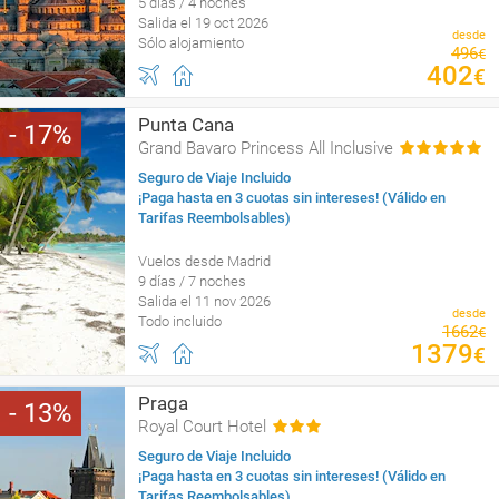
5 días / 4 noches
Salida el 19 oct 2026
desde
Sólo alojamiento
496
€
402
€
Punta Cana
17
Grand Bavaro Princess All Inclusive
Seguro de Viaje Incluido
¡Paga hasta en 3 cuotas sin intereses! (Válido en
Tarifas Reembolsables)
Vuelos desde Madrid
9 días / 7 noches
Salida el 11 nov 2026
desde
Todo incluido
1662
€
1379
€
Praga
13
Royal Court Hotel
Seguro de Viaje Incluido
¡Paga hasta en 3 cuotas sin intereses! (Válido en
Tarifas Reembolsables)