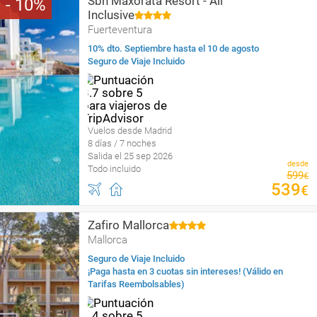
Sbh Maxorata Resort - All
10
Inclusive
Fuerteventura
10% dto. Septiembre hasta el 10 de agosto
Seguro de Viaje Incluido
Vuelos desde Madrid
8 días / 7 noches
Salida el 25 sep 2026
desde
Todo incluido
599
€
539
€
Zafiro Mallorca
Mallorca
Seguro de Viaje Incluido
¡Paga hasta en 3 cuotas sin intereses! (Válido en
Tarifas Reembolsables)