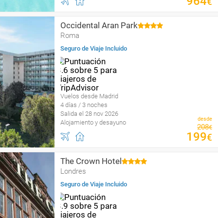
964
€
Occidental Aran Park
Roma
Seguro de Viaje Incluido
Vuelos desde Madrid
4 días / 3 noches
Salida el 28 nov 2026
desde
Alojamiento y desayuno
208
€
199
€
The Crown Hotel
Londres
Seguro de Viaje Incluido