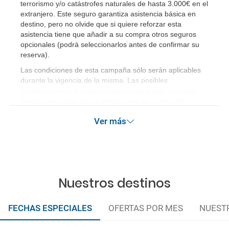
terrorismo y/o catástrofes naturales de hasta 3.000€ en el
extranjero. Este seguro garantiza asistencia básica en
destino, pero no olvide que si quiere reforzar esta
asistencia tiene que añadir a su compra otros seguros
opcionales (podrá seleccionarlos antes de confirmar su
reserva)
.
Las condiciones de esta campaña sólo serán aplicables
durante la vigencia de la misma. Las posibles
modificaciones de reserva posteriores a esta campaña
quedan excluidas de las condiciones de promoción
anteriormente mencionadas. Descuento no acumulable.
Ver más
Nuestros destinos
FECHAS ESPECIALES
OFERTAS POR MES
NUEST