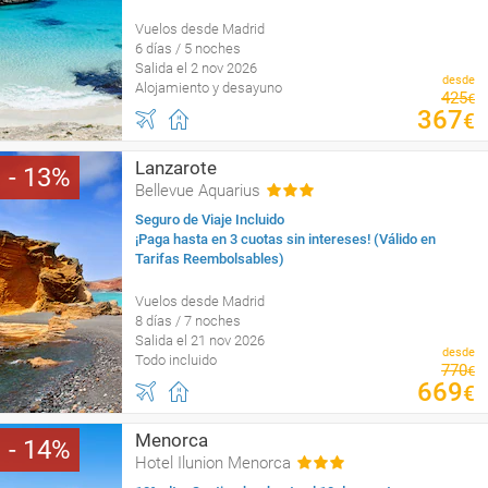
Vuelos desde Madrid
6 días / 5 noches
Salida el 2 nov 2026
desde
Alojamiento y desayuno
425
€
367
€
Lanzarote
13
Bellevue Aquarius
Seguro de Viaje Incluido
¡Paga hasta en 3 cuotas sin intereses! (Válido en
Tarifas Reembolsables)
Vuelos desde Madrid
8 días / 7 noches
Salida el 21 nov 2026
desde
Todo incluido
770
€
669
€
Menorca
14
Hotel Ilunion Menorca