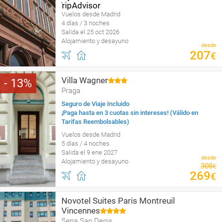
Vuelos desde Madrid
4 días / 3 noches
Salida el 25 oct 2026
Alojamiento y desayuno
desde
207
€
Villa Wagner
13
Praga
Seguro de Viaje Incluido
¡Paga hasta en 3 cuotas sin intereses! (Válido en
Tarifas Reembolsables)
Vuelos desde Madrid
5 días / 4 noches
Salida el 9 ene 2027
desde
Alojamiento y desayuno
308
€
269
€
Novotel Suites Paris Montreuil
Vincennes
Sena San Denis