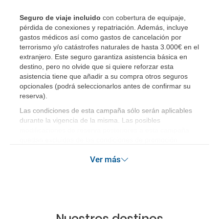
Seguro de viaje incluido
con cobertura de equipaje,
pérdida de conexiones y repatriación. Además, incluye
gastos médicos así como gastos de cancelación por
terrorismo y/o catástrofes naturales de hasta 3.000€ en el
extranjero. Este seguro garantiza asistencia básica en
destino, pero no olvide que si quiere reforzar esta
asistencia tiene que añadir a su compra otros seguros
opcionales (podrá seleccionarlos antes de confirmar su
reserva)
.
Las condiciones de esta campaña sólo serán aplicables
durante la vigencia de la misma. Las posibles
modificaciones de reserva posteriores a esta campaña
quedan excluidas de las condiciones de promoción
anteriormente mencionadas. Descuento no acumulable.
Ver más
Nuestros destinos