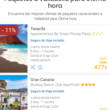
hora
Encuentra las mejores ofertas de paquetes vacacionales a
Valladolid para Última hora
Tenerife
11
Apartamentos Be Smart Florida Plaza
Seguro de Viaje Incluido
Vuelos desde Madrid
8 días / 7 noches
Salida el 8 ago 2026
desde
Media pensión
538
€
477
€
Gran Canaria
Bluebay Beach Club Aparthotel
Seguro de Viaje Incluido
Vuelos desde Madrid
8 días / 7 noches
Salida el 8 ago 2026
desde