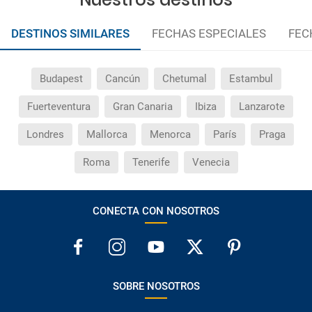
DESTINOS SIMILARES
FECHAS ESPECIALES
FEC
Budapest
Cancún
Chetumal
Estambul
Fuerteventura
Gran Canaria
Ibiza
Lanzarote
Londres
Mallorca
Menorca
París
Praga
Roma
Tenerife
Venecia
CONECTA CON NOSOTROS
SOBRE NOSOTROS