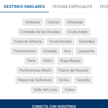
DESTINOS SIMILARES
FECHAS ESPECIALES
FEC
Amboise
Cancún
Chetumal
Condado de las Orcadas
Costa Adeje
Costa de Almería
Costa Dorada
Estambul
Fuerteventura
Granada
Kos
Lanzarote
París
Pekín
Playa Blanca
PortAventura World
Puerto del Rosario
Región de Suðurland
Sicilia
Tenerife
Valle del Loira
Volos
CONECTA CON NOSOTROS