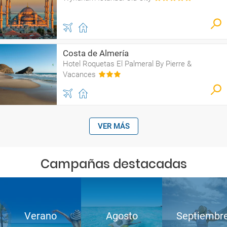
Costa de Almería
Hotel Roquetas El Palmeral By Pierre &
Vacances
VER MÁS
Campañas destacadas
Verano
Agosto
Septiembr