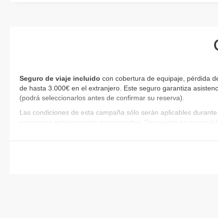
Seguro de viaje incluido
con cobertura de equipaje, pérdida de
de hasta 3.000€ en el extranjero. Este seguro garantiza asistenc
(podrá seleccionarlos antes de confirmar su reserva)
.
Las condiciones de esta campaña sólo serán aplicables durante 
promoción anteriormente mencionadas. Descuento no acumulab