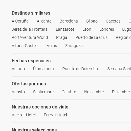
Destinos similares
A Coruña
Alicante
Barcelona
Bilbao
Cáceres
C
Jerez de la Frontera
Lanzarote
León
Londres
Lug
PortAventura World
Praga
Puerto de La Cruz
Región 
Vitoria-Gasteiz
Volos
Zaragoza
Fechas especiales
Verano
Última hora
Puente de Diciembre
Semana San
Ofertas por mes
Agosto
Septiembre
Octubre
Noviembre
Diciembre
Nuestras opciones de viaje
Vuelo + Hotel
Ferry + Hotel
Nuestras selecciones