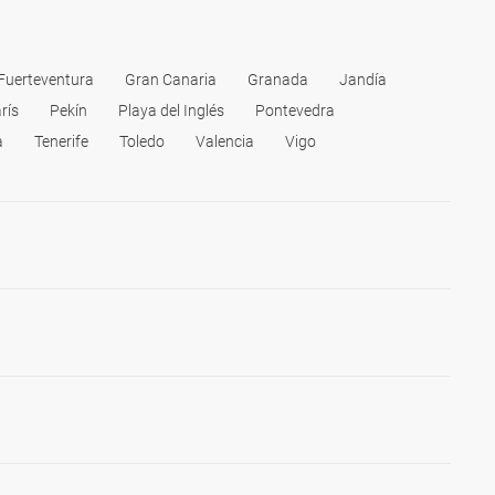
Fuerteventura
Gran Canaria
Granada
Jandía
rís
Pekín
Playa del Inglés
Pontevedra
a
Tenerife
Toledo
Valencia
Vigo