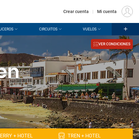
€
Origen
MADRID (MAD)
ES
EUR
Crear cuenta
|
Mi cuenta
UCEROS
CIRCUITOS
VUELOS
VER CONDICIONES
en
ERRY + HOTEL
TREN + HOTEL