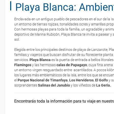
Playa Blanca: Ambien
Los Jameos del Agua
Descubre un "jardín de sal"
Enclavada en un antiguo pueblo de pescadores en el sur de la Is
Jardín de Cactus
Organiza tu viaje
un entorno de tierras rojizas, tonalidades ocres y amarillas pro
La documentación de tu reserva te será enviada por mail en el mo
Con hermosas playas para toda la familia, un agradable y anim
esté realizado completamente.
deportivo de Marina Rubicón, Playa Blanca te invita a pasear y a
sol.
Casa Museo del Campesino
¿Cómo llegar?
Respecto a las tarjetas de embarque, casi todas las compañías aér
electrónicos por lo que podrás obtenerlas directamente en los mos
Elegida entre los principales destinos de playa de Lanzarote, P
realizando el check-in por su web.
familias y viajeros que buscan disfrutar de su floreciente planta
Montañas de Fuego
¿Dónde alojarse?
servicios.
Playa Blanca
es la puerta de entrada a bellos litoral
Eso sí, deberás estar atento si viajas con una compañía low cost,
Flamingos
y las hermosas
calas de Papagayo
, cuya fina arena
exigen la presentación de la tarjeta de embarque (que deberás real
un entorno virgen resguardado entre acantilados. A pocos kiló
Asistencia sanitaria
no te carguen un suplemento extra en el mismo aeropuerto.
los lugares más emblemáticos de la Isla, entre los que se encue
el
Parque Nacional de Timanfaya
,
Los Hervideros
,
El Golfo
y s
En caso de tener que enviarte la documentación de un paquete vacaci
sorprendentes
Salinas del Janubio
y los viñedos de
La Geria.
Moneda y aduanas
te enviaremos la documentación de tu reserva alrededor de 10 días
imprimir y llevar contigo en el viaje.
Encontrarás toda la información para tu viaje en nuestr
Esta documentación te será requerida en el mostrador de la compañ
check-in el día de la salida.