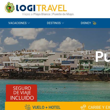
CONTACTO
PREGUNTAS FRECUENTES
Viajes a
Playa Blanca
|
Puente de Mayo
.
VACACIONES
DESTINOS
DISNEY
P
VUELO + HOTEL
CARIBE Y E