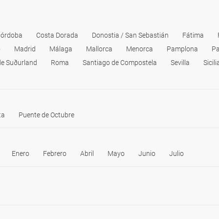
órdoba
Costa Dorada
Donostia / San Sebastián
Fátima
o
Madrid
Málaga
Mallorca
Menorca
Pamplona
Pa
de Suðurland
Roma
Santiago de Compostela
Sevilla
Sicili
ta
Puente de Octubre
Enero
Febrero
Abril
Mayo
Junio
Julio