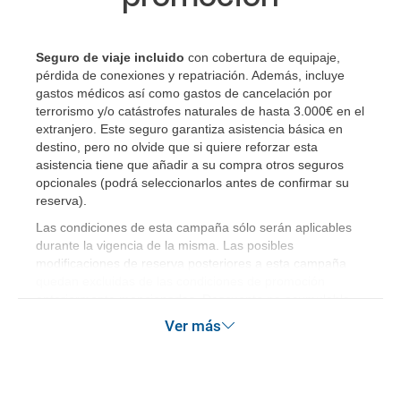
¿Qué caducidad debe tener mi pasaporte para ir
a...?
Seguro de viaje incluido
con cobertura de equipaje,
¿Con cuánta antelación tengo que estar en el
pérdida de conexiones y repatriación. Además, incluye
aeropuerto?
gastos médicos así como gastos de cancelación por
terrorismo y/o catástrofes naturales de hasta 3.000€ en el
extranjero. Este seguro garantiza asistencia básica en
RESERVAR ¿Cómo puedo reservar un viaje de
destino, pero no olvide que si quiere reforzar esta
paquete vacacional en la página web?
asistencia tiene que añadir a su compra otros seguros
opcionales (podrá seleccionarlos antes de confirmar su
Al realizar la reserva, uno de los servicios ha
reserva)
.
quedado de pendiente de confirmación ¿Cómo
Las condiciones de esta campaña sólo serán aplicables
sabré si se confirma el viaje?
durante la vigencia de la misma. Las posibles
modificaciones de reserva posteriores a esta campaña
quedan excluidas de las condiciones de promoción
¿Cómo sé si hay plazas disponibles en el viaje que
anteriormente mencionadas. Descuento no acumulable.
quiero al hacer mi solicitud de reserva?
Ver más
Si tengo los traslados incluidos, ¿dónde debo
dirigirme?