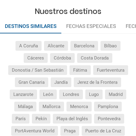
¿Incluye algún seguro de viaje mi reserva?
Nuestros destinos
¿Cuáles son las condiciones generales en las
DESTINOS SIMILARES
FECHAS ESPECIALES
FEC
reservas de viajes?
¿Cuáles son los impuestos de entrada y salida del
A Coruña
Alicante
Barcelona
Bilbao
país si viajo a América?
Cáceres
Córdoba
Costa Dorada
¿Qué hago si el traslado contratado del aeropuerto
Donostia / San Sebastián
Fátima
Fuerteventura
al hotel o viceversa no ha aparecido?
Gran Canaria
Jandía
Jerez de la Frontera
¿Necesito visado para poder ir a ...?
Lanzarote
León
Londres
Lugo
Madrid
¿Por qué me sale el precio de un niño igual que el
Málaga
Mallorca
Menorca
Pamplona
precio de un adulto?
París
Pekín
Playa del Inglés
Pontevedra
¿Cuántas veces debo imprimir el bono de los
PortAventura World
Praga
Puerto de La Cruz
traslados?