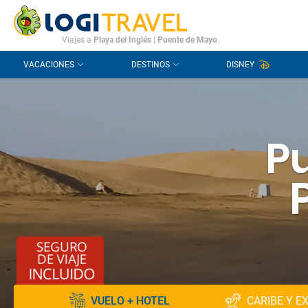
CONTACTO
PREGUNTAS FRECUENTES
Viajes a
Playa del Inglés
|
Puente de Mayo
.
VACACIONES
DESTINOS
DISNEY
P
VUELO + HOTEL
CARIBE Y E