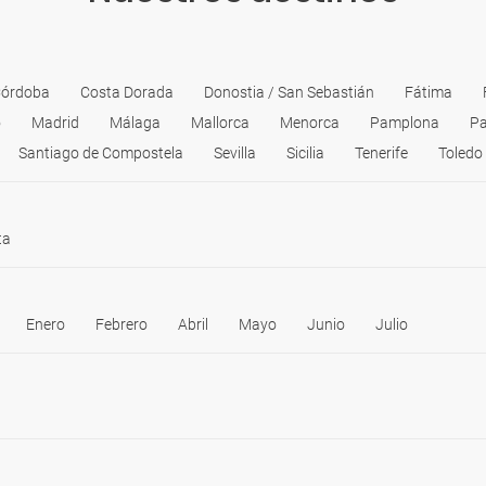
órdoba
Costa Dorada
Donostia / San Sebastián
Fátima
o
Madrid
Málaga
Mallorca
Menorca
Pamplona
Pa
Santiago de Compostela
Sevilla
Sicilia
Tenerife
Toledo
ta
Enero
Febrero
Abril
Mayo
Junio
Julio