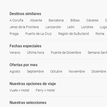
Destinos similares
A Coruña
Alicante
Barcelona
Bilbao
Cáceres
C
Jerez de la Frontera
Lanzarote
León
Londres
Lug
Praga
Puerto de La Cruz
Región de Suðurland
Roma
Fechas especiales
Verano
Última hora
Puente de Diciembre
Semana San
Ofertas por mes
Agosto
Septiembre
Octubre
Noviembre
Diciembre
Nuestras opciones de viaje
Vuelo + Hotel
Ferry + Hotel
Nuestras selecciones