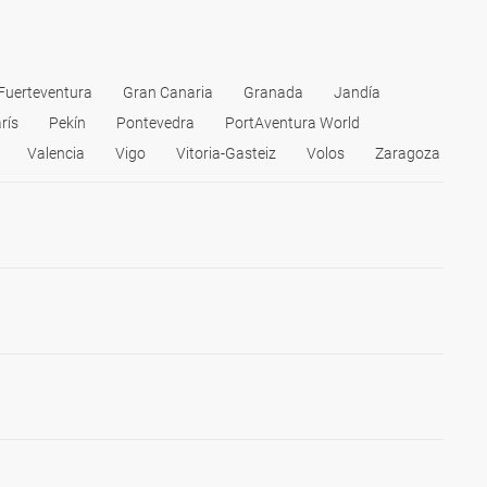
Fuerteventura
Gran Canaria
Granada
Jandía
rís
Pekín
Pontevedra
PortAventura World
Valencia
Vigo
Vitoria-Gasteiz
Volos
Zaragoza