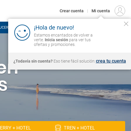
€
Origen
MADRID (MAD)
ES
EUR
Crear cuenta
|
Mi cuenta
 de nuevo!
UCEROS
CIRCUITOS
VUELOS
Iniciar sesión
 encantados de volver a verte.
Inicia
ara ver tus ofertas y promociones.
VER CONDICIONES
crea tu cuenta
in cuenta?
Eso tiene fácil solución:
en
s
ERRY + HOTEL
TREN + HOTEL