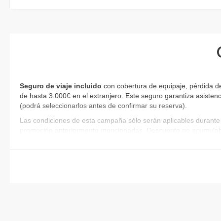
Seguro de viaje incluido
con cobertura de equipaje, pérdida de
de hasta 3.000€ en el extranjero. Este seguro garantiza asistenc
(podrá seleccionarlos antes de confirmar su reserva)
.
Las condiciones de esta campaña sólo serán aplicables durante 
promoción anteriormente mencionadas. Descuento no acumulab