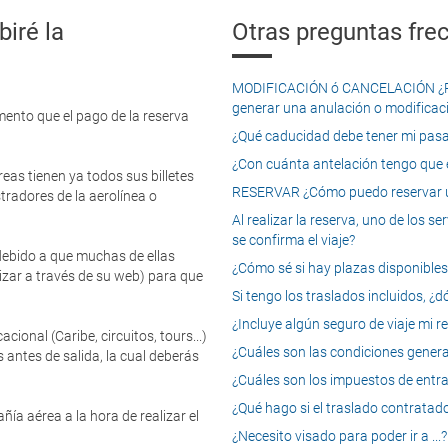
iré la
Otras preguntas frec
MODIFICACIÓN ó CANCELACIÓN ¿Pued
generar una anulación o modificaci
mento que el pago de la reserva
¿Qué caducidad debe tener mi pasapo
¿Con cuánta antelación tengo que e
eas tienen ya todos sus billetes
RESERVAR ¿Cómo puedo reservar un
tradores de la aerolínea o
Al realizar la reserva, uno de los 
se confirma el viaje?
 debido a que muchas de ellas
¿Cómo sé si hay plazas disponibles e
izar a través de su web) para que
Si tengo los traslados incluidos, ¿
¿Incluye algún seguro de viaje mi r
onal (Caribe, circuitos, tours...)
¿Cuáles son las condiciones general
 antes de salida, la cual deberás
¿Cuáles son los impuestos de entrad
¿Qué hago si el traslado contratado
ía aérea a la hora de realizar el
¿Necesito visado para poder ir a ...?