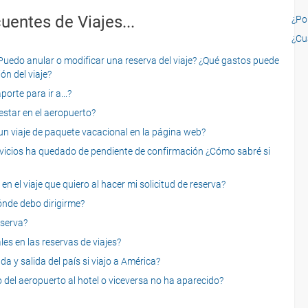
uentes de Viajes...
¿Por
¿Cu
o anular o modificar una reserva del viaje? ¿Qué gastos puede
ón del viaje?
rte para ir a...?
star en el aeropuerto?
 viaje de paquete vacacional en la página web?
servicios ha quedado de pendiente de confirmación ¿Cómo sabré si
n el viaje que quiero al hacer mi solicitud de reserva?
dónde debo dirigirme?
eserva?
es en las reservas de viajes?
a y salida del país si viajo a América?
 del aeropuerto al hotel o viceversa no ha aparecido?