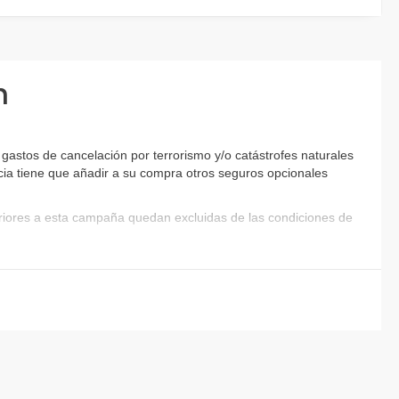
n
astos de cancelación por terrorismo y/o catástrofes naturales
encia tiene que añadir a su compra otros seguros opcionales
eriores a esta campaña quedan excluidas de las condiciones de