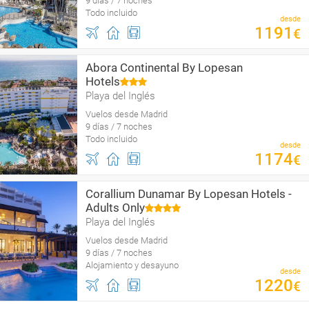
9 días / 7 noches
Todo incluido
desde
1191
€
Abora Continental By Lopesan
Hotels
Playa del Inglés
Vuelos desde Madrid
9 días / 7 noches
Todo incluido
desde
1174
€
Corallium Dunamar By Lopesan Hotels -
Adults Only
Playa del Inglés
Vuelos desde Madrid
9 días / 7 noches
Alojamiento y desayuno
desde
1220
€