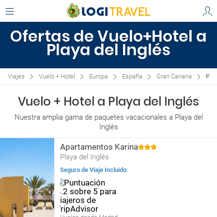
Ofertas de Vuelo+Hotel a
Playa del Inglés
Viajes
Vuelo + Hotel
Europa
España
Gran Canaria
Play
Vuelo + Hotel a Playa del Inglés
Nuestra amplia gama de paquetes vacacionales a Playa del
Inglés
Apartamentos Karina
Playa del Inglés
Seguro de Viaje Incluido