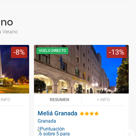
ano
a Verano
8
13
VUELO DIRECTO
 INFO
RESUMEN
+ INFO
Meliá Granada
Granada