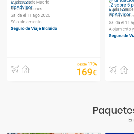
Vuelos desde Madrid
5 días / 4 noches
Vuelos desde
Salida el 11 ago 2026
5 días / 4 no
Sólo alojamiento
Salida el 11 
Seguro de Viaje Incluido
Alojamiento 
Seguro de Via
179
€
desde
169
€
Paquetes
En