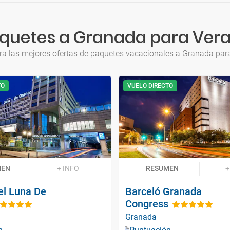
quetes a Granada para Ver
ra las mejores ofertas de paquetes vacacionales a Granada par
TO
VUELO DIRECTO
MEN
+ INFO
RESUMEN
+
el Luna De
Barceló Granada
Congress
Granada