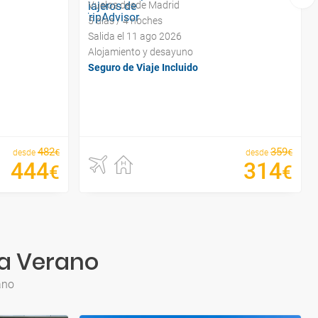
Vuelos desde Madrid
5 días / 4 noches
Salida el 11 ago 2026
Alojamiento y desayuno
Seguro de Viaje Incluido
482
359
€
€
desde
desde
444
314
€
€
ra Verano
ano