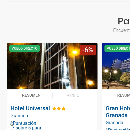
Pa
Encuent
6
VUELO DIRECTO
VUELO DIREC
RESUMEN
+ INFO
RESU
Hotel Universal
Gran Hot
Granada
Granada
Granada