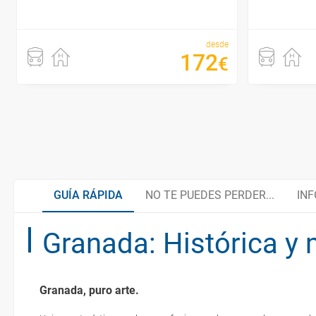
desde
172
€
GUÍA RÁPIDA
NO TE PUEDES PERDER...
INF
Granada: Histórica y
Andalucía, elección natural
Arte en cada rincón
Granada, puro arte.
Naturalmente cercana
Organiza tu viaje
La documentación de tu reserva te será enviada por mail en el mo
esté realizado completamente.