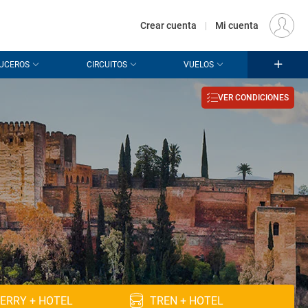
€
Origen
MADRID (MAD)
ES
EUR
Crear cuenta
|
Mi cuenta
UCEROS
CIRCUITOS
VUELOS
VER CONDICIONES
ERRY + HOTEL
TREN + HOTEL