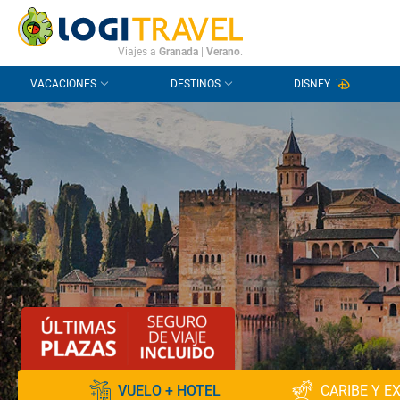
CONTACTO
PREGUNTAS FRECUENTES
Viajes a
Granada
|
Verano
.
VACACIONES
DESTINOS
DISNEY
VUELO + HOTEL
CARIBE Y E