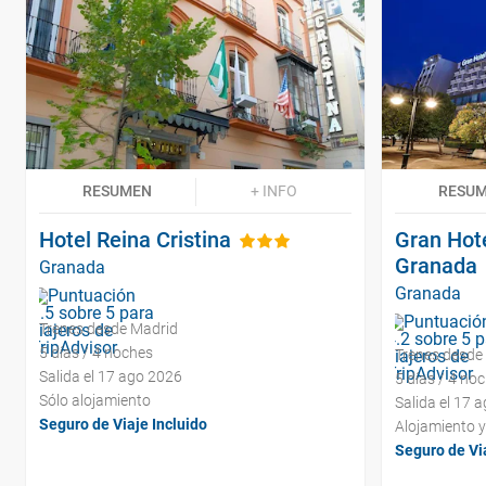
RESUMEN
+ INFO
RESU
Hotel Reina Cristina
Gran Hot
Granada
Granada
Granada
Trenes desde Madrid
5 días / 4 noches
Trenes desde
Salida el 17 ago 2026
5 días / 4 no
Sólo alojamiento
Salida el 17 
Seguro de Viaje Incluido
Alojamiento 
Seguro de Via