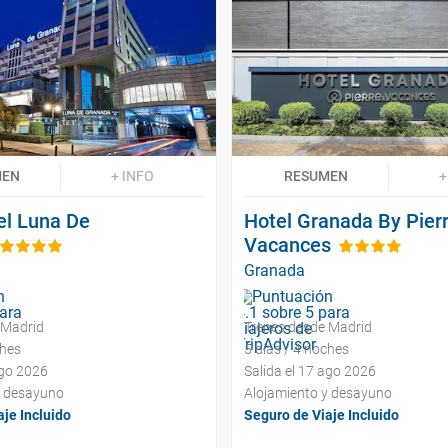
MEN
+ INFO
RESUMEN
+
el Luna De
Hotel Granada By Pier
Vacances
Granada
 Madrid
Trenes desde Madrid
ches
5 días / 4 noches
ago 2026
Salida el 17 ago 2026
y desayuno
Alojamiento y desayuno
je Incluido
Seguro de Viaje Incluido