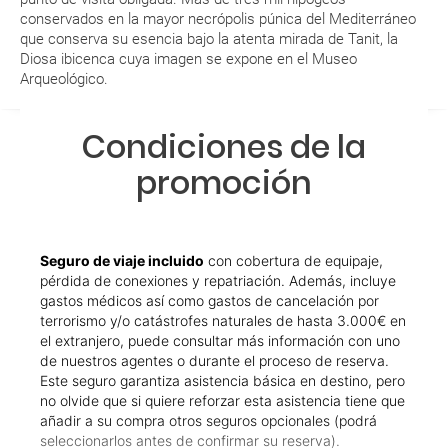
¿Cuáles son los impuestos de entrada y salida del
conservados en la mayor necrópolis púnica del Mediterráneo
país si viajo a América?
que conserva su esencia bajo la atenta mirada de Tanit, la
Diosa ibicenca cuya imagen se expone en el Museo
¿Qué hago si el traslado contratado del aeropuerto
Arqueológico.
al hotel o viceversa no ha aparecido?
Condiciones de la
¿Necesito visado para poder ir a ...?
promoción
¿Por qué me sale el precio de un niño igual que el
precio de un adulto?
Seguro de viaje incluido
con cobertura de equipaje,
¿Cuántas veces debo imprimir el bono de los
pérdida de conexiones y repatriación. Además, incluye
traslados?
gastos médicos así como gastos de cancelación por
terrorismo y/o catástrofes naturales de hasta 3.000€ en
el extranjero, puede consultar más información con uno
de nuestros agentes o durante el proceso de reserva.
Este seguro garantiza asistencia básica en destino, pero
no olvide que si quiere reforzar esta asistencia tiene que
añadir a su compra otros seguros opcionales (podrá
seleccionarlos antes de confirmar su reserva).