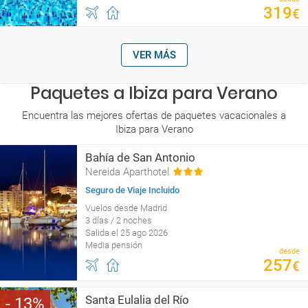
319
€
VER MÁS
Paquetes a Ibiza para Verano
Encuentra las mejores ofertas de paquetes vacacionales a
Ibiza para Verano
Bahía de San Antonio
Nereida Aparthotel
Seguro de Viaje Incluido
Vuelos desde Madrid
3 días / 2 noches
Salida el 25 ago 2026
Media pensión
desde
257
€
Santa Eulalia del Río
13