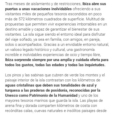
(que deberás realizar a través de su web) para que no te carguen un
Tras meses de aislamiento y de restricciones,
Ibiza abre sus
En verano y con temperaturas más altas, se recomienda
suplemento extra en el mismo aeropuerto.
puertas a unas vacaciones inolvidables
ofreciendo a sus
ingerir más líquidos y resguardarse del sol en las horas
visitantes miles de pequeños tesoros escondidos en poco
En caso de tener que enviarte la documentación de un paquete
de mayor intensidad
vacacional (Caribe, circuitos, tours...) te enviaremos la documentación
más de 572 kilómetros cuadrados de superficie. Multitud de
El clima en Ibiza es suave durante todo el año. En julio y
de tu reserva alrededor de 10 días antes de salida, la cual deberás
propuestas que permiten vivir experiencias imborrables en un
imprimir y llevar contigo en el viaje.
agosto el calor es más intenso y la Isla está más
destino amable y capaz de garantizar el bienestar de sus
concurrida
visitantes. La isla sigue siendo el entorno ideal para disfrutar
Esta documentación te será requerida en el mostrador de la compañía
aérea a la hora de realizar el check-in el día de la salida.
del viaje soñado, ya sea en familia, con amigos, en pareja,
En general, el clima de la Isla es muy suave en cualquier
solos o acompañados. Gracias a un envidiable entorno natural,
época del año. No hay temporadas de frío intenso ni de
un valioso legado histórico y cultural, una gastronomía
calor asfixiante
increíble e inolvidables experiencias de ocio y tiempo libre,
MODIFICACIÓN ó CANCELACIÓN ¿Puedo anular o
Ibiza sorprende siempre por una amplia y cuidada oferta para
ENE
FEB
MAR
ABR
modificar una reserva del viaje? ¿Qué gastos puede
todos los gustos, todas las edades y todas las inquietudes.
generar una anulación o modificación del viaje?
15.5 °C
16.0 °C
17.2 °C
19.0 °C
2
Los pinos y las sabinas que cubren de verde los montes y el
8.1 °C
8.4 °C
9.3 °C
10.9 °C
¿Qué caducidad debe tener mi pasaporte para ir
paisaje interior de la isla contrastan con los kilómetros de
aguas cristalinas que deben sus tonalidades de azul y
a...?
turquesa a las praderas de posidonia, reconocidas por la
Unesco como Patrimonio de la Humanidad
y uno de los
¿Con cuánta antelación tengo que estar en el
mayores tesoros marinos que guarda la isla. Las playas de
aeropuerto?
arena fina y dorada comparten kilómetros de costa con
recónditas calas, cuevas naturales e insólitos paisajes desde