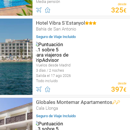
Media pensión
desde
325
€
Hotel Vibra S´Estanyol
Bahía de San Antonio
Seguro de Viaje Incluido
Vuelos desde Madrid
3 días / 2 noches
Salida el 17 ago 2026
Todo incluido
desde
397
€
Globales Montemar Apartamentos
Cala Llonga
Seguro de Viaje Incluido