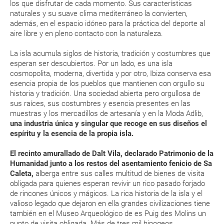
los que disfrutar de cada momento. Sus características
RESERVAR ¿Cómo puedo reservar un viaje de
naturales y su suave clima mediterráneo la convierten,
paquete vacacional en la página web?
además, en el espacio idóneo para la práctica del deporte al
aire libre y en pleno contacto con la naturaleza.
Al realizar la reserva, uno de los servicios ha
La isla acumula siglos de historia, tradición y costumbres que
quedado de pendiente de confirmación ¿Cómo
esperan ser descubiertos. Por un lado, es una isla
sabré si se confirma el viaje?
cosmopolita, moderna, divertida y por otro, Ibiza conserva esa
esencia propia de los pueblos que mantienen con orgullo su
¿Cómo sé si hay plazas disponibles en el viaje que
historia y tradición. Una sociedad abierta pero orgullosa de
quiero al hacer mi solicitud de reserva?
sus raíces, sus costumbres y esencia presentes en las
muestras y los mercadillos de artesanía y en la Moda Adlib,
una industria única y singular que recoge en sus diseños el
Si tengo los traslados incluidos, ¿dónde debo
espíritu y la esencia de la propia isla.
dirigirme?
El recinto amurallado de Dalt Vila, declarado Patrimonio de la
Humanidad junto a los restos del asentamiento fenicio de Sa
¿Incluye algún seguro de viaje mi reserva?
Caleta,
alberga entre sus calles multitud de bienes de visita
obligada para quienes esperan revivir un rico pasado forjado
¿Cuáles son las condiciones generales en las
de rincones únicos y mágicos. La rica historia de la isla y el
reservas de viajes?
valioso legado que dejaron en ella grandes civilizaciones tiene
también en el Museo Arqueológico de es Puig des Molins un
punto de visita obligada. Más de tres mil hipogeos