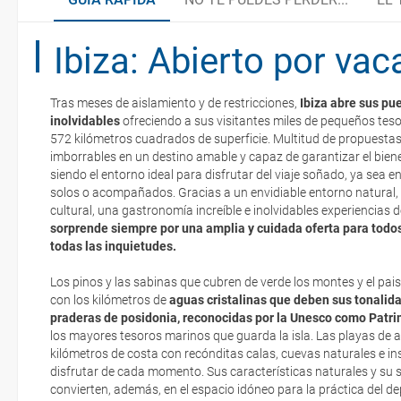
Pronóstico General
Ibiza: Abierto por va
Una isla famosa en todo el planeta
Organiza tu viaje
Si viajas a la isla de Ibiza disfrutarás de un clima mediterráneo s
Tras meses de aislamiento y de restricciones,
Ibiza abre sus pu
Cala d'Hort
¿Cómo llegar?
con medias de 30 ºC en verano y 16 ºC en invierno. Su nítida luz y
inolvidables
ofreciendo a sus visitantes miles de pequeños te
La documentación de tu reserva te será enviada por mail en el mo
durante casi todo el año y sus casi 3.000 horas de sol anuales inv
572 kilómetros cuadrados de superficie. Multitud de propuestas
esté realizado completamente.
como en otoño. Descubre Ibiza, una isla luminosa de largos días de
imborrables en un destino amable y capaz de garantizar el bienes
siendo el entorno ideal para disfrutar del viaje soñado, ya sea en
Cala Jondal
¿Dónde alojarse?
Respecto a las tarjetas de embarque, casi todas las compañías aér
solos o acompañados. Gracias a un envidiable entorno natural, 
electrónicos por lo que podrás obtenerlas directamente en los mos
Durante la primavera, Ibiza está especialmente bonito y ver
cultural, una gastronomía increíble e inolvidables experiencias d
realizando el check-in por su web.
interesantes rutas de senderismo!
sorprende siempre por una amplia y cuidada oferta para todos
Espectaculares puestas de sol
Asistencia sanitaria
En verano y con temperaturas más altas, se recomienda ing
todas las inquietudes.
Eso sí, deberás estar atento si viajas con una compañía low cost,
del sol en las horas de mayor intensidad
exigen la presentación de la tarjeta de embarque (que deberás real
Los pinos y las sabinas que cubren de verde los montes y el paisa
Monedas y aduanas
El clima en Ibiza es suave durante todo el año. En julio y ag
no te carguen un suplemento extra en el mismo aeropuerto.
con los kilómetros de
aguas cristalinas que deben sus tonalida
Isla está más concurrida
praderas de posidonia, reconocidas por la Unesco como Patr
En caso de tener que enviarte la documentación de un paquete vacaci
En general, el clima de la Isla es muy suave en cualquier 
los mayores tesoros marinos que guarda la isla. Las playas de
Agenda cultural
te enviaremos la documentación de tu reserva alrededor de 10 días
de frío intenso ni de calor asfixiante
kilómetros de costa con recónditas calas, cuevas naturales e in
imprimir y llevar contigo en el viaje.
disfrutar de cada momento. Sus características naturales y su 
convierten, además, en el espacio idóneo para la práctica del depo
Esta documentación te será requerida en el mostrador de la compañ