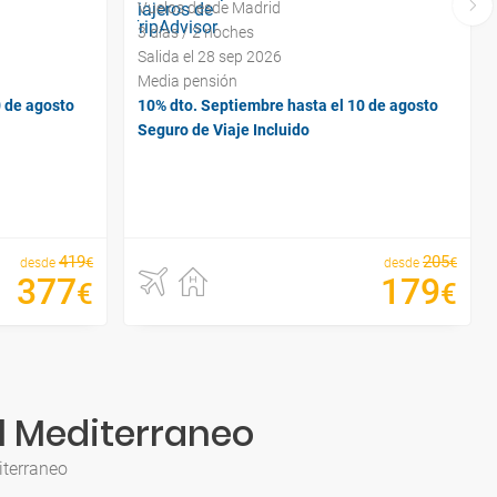
Vuelos desde Madrid
3 días / 2 noches
Salida el 28 sep 2026
Media pensión
0 de agosto
10% dto. Septiembre hasta el 10 de agosto
Seguro de Viaje Incluido
419
205
€
€
desde
desde
377
179
€
€
al Mediterraneo
iterraneo