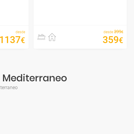
399
€
desde
desde
1137
359
€
€
l Mediterraneo
iterraneo