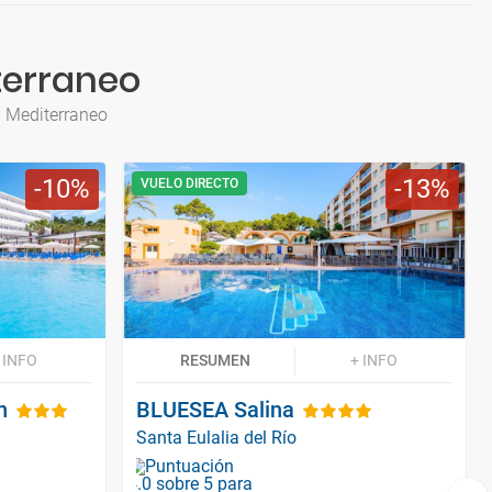
terraneo
l Mediterraneo
10
13
VUELO DIRECTO
 INFO
RESUMEN
+ INFO
n
BLUESEA Salina
Santa Eulalia del Río