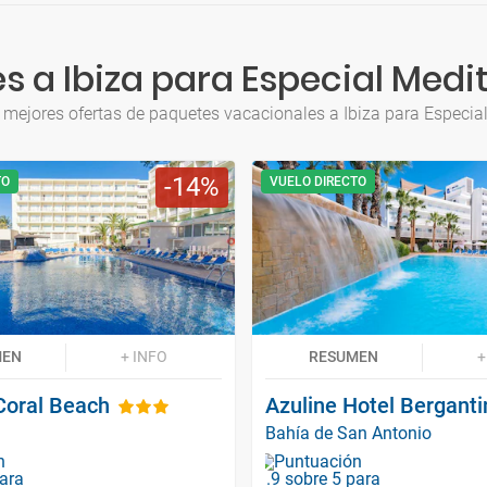
s a Ibiza para Especial Medi
 mejores ofertas de paquetes vacacionales a Ibiza para Especia
14
TO
VUELO DIRECTO
MEN
+ INFO
RESUMEN
+
Coral Beach
Azuline Hotel Berganti
Bahía de San Antonio