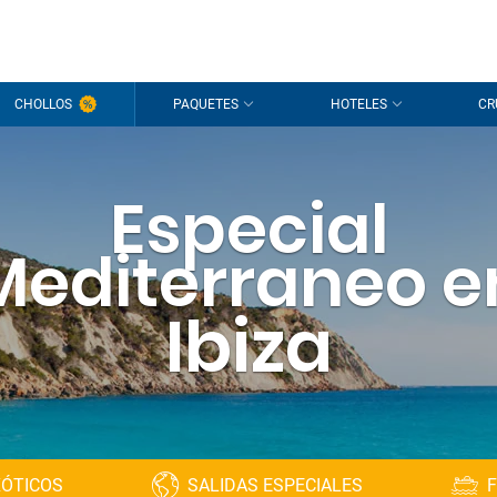
CHOLLOS
PAQUETES
HOTELES
CR
Especial
Mediterraneo e
Ibiza
XÓTICOS
SALIDAS ESPECIALES
F