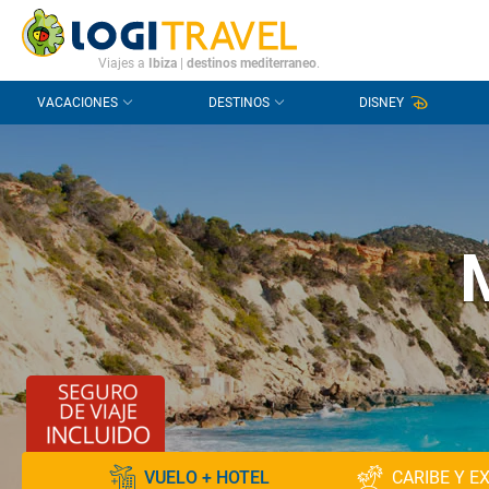
CONTACTO
PREGUNTAS FRECUENTES
Viajes a
Ibiza
|
destinos mediterraneo
.
VACACIONES
DESTINOS
DISNEY
VUELO + HOTEL
CARIBE Y E