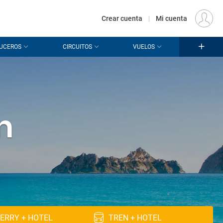
€
Origen
MADRID (MAD)
ES
EUR
Crear cuenta
|
Mi cuenta
UCEROS
CIRCUITOS
VUELOS
n
ERRY + HOTEL
TREN + HOTEL