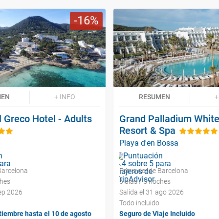
16
MEN
+ INFO
RESUMEN
+
 Greco Hotel - Adults
Grand Palladium White
Resort & Spa
Playa d'en Bossa
Barcelona
Ferris desde Barcelona
ches
6 días / 5 noches
sep 2026
Salida el 31 ago 2026
Todo incluido
tiembre hasta el 10 de agosto
Seguro de Viaje Incluido