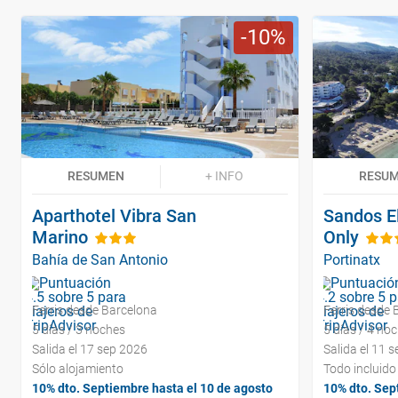
10
RESUMEN
+ INFO
RESU
Aparthotel Vibra San
Sandos El
Marino
Only
Bahía de San Antonio
Portinatx
Ferris desde Barcelona
Ferris desde 
5 días / 3 noches
5 días / 4 no
Salida el 17 sep 2026
Salida el 11 
Sólo alojamiento
Todo incluido
10% dto. Septiembre hasta el 10 de agosto
10% dto. Sep