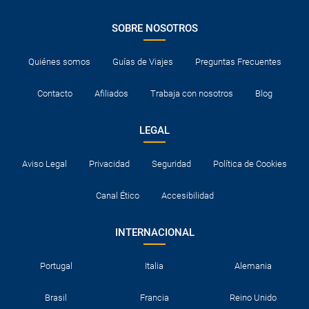
¿Necesito visado para poder ir a ...?
SOBRE NOSOTROS
¿Por qué me sale el precio de un niño igual que el
precio de un adulto?
Quiénes somos
Guías de Viajes
Preguntas Frecuentes
Contacto
Afiliados
Trabaja con nosotros
Blog
¿Cuántas veces debo imprimir el bono de los
traslados?
LEGAL
Aviso Legal
Privacidad
Seguridad
Política de Cookies
Canal Ético
Accesibilidad
INTERNACIONAL
Portugal
Italia
Alemania
Brasil
Francia
Reino Unido