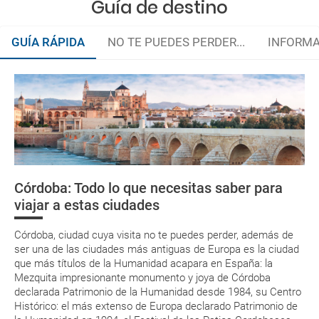
Guía de destino
GUÍA RÁPIDA
NO TE PUEDES PERDER...
INFORMA
¿Qué necesitas saber?
La documentación de tu reserva te será enviada por mail en el
momento que el pago de la reserva esté realizado completamente.
Respecto a las tarjetas de embarque, casi todas las compañías aéreas
tienen ya todos sus billetes electrónicos por lo que podrás obtenerlas
directamente en los mostradores de la aerolínea o realizando el check-
Córdoba: Todo lo que necesitas saber para
in por su web.
Córdoba: Visita
viajar a estas ciudades
el conjunto
Eso sí, deberás estar atento si viajas con una compañía low cost, debido
a que muchas de ellas exigen la presentación de la tarjeta de embarque
arqueológico de
(que deberás realizar a través de su web) para que no te carguen un
Córdoba, ciudad cuya visita no te puedes perder, además de
Medina Azahara
suplemento extra en el mismo aeropuerto.
ser una de las ciudades más antiguas de Europa es la ciudad
que más títulos de la Humanidad acapara en España: la
En caso de tener que enviarte la documentación de un paquete
vacacional (Caribe, circuitos, tours...) te enviaremos la documentación
Mezquita impresionante monumento y joya de Córdoba
de tu reserva alrededor de 10 días antes de salida, la cual deberás
declarada Patrimonio de la Humanidad desde 1984, su Centro
imprimir y llevar contigo en el viaje.
Histórico: el más extenso de Europa declarado Patrimonio de