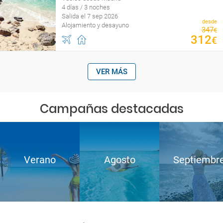
4 días / 3 noches
Salida el 7 sep 2026
desde
Alojamiento y desayuno
347
€
312
€
VER MÁS
Campañas destacadas
Verano
Agosto
Septiembr