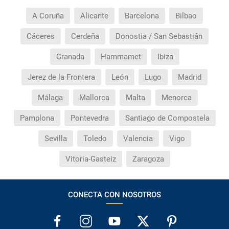
sabré si se confirma el viaje?
A Coruña
Alicante
Barcelona
Bilbao
¿Cómo sé si hay plazas disponibles en el viaje que
Cáceres
Cerdeña
Donostia / San Sebastián
quiero al hacer mi solicitud de reserva?
Granada
Hammamet
Ibiza
Si tengo los traslados incluidos, ¿dónde debo
dirigirme?
Jerez de la Frontera
León
Lugo
Madrid
Málaga
Mallorca
Malta
Menorca
¿Incluye algún seguro de viaje mi reserva?
Pamplona
Pontevedra
Santiago de Compostela
¿Cuáles son las condiciones generales en las
reservas de viajes?
Sevilla
Toledo
Valencia
Vigo
Vitoria-Gasteiz
Zaragoza
¿Cuáles son los impuestos de entrada y salida del
país si viajo a América?
CONECTA CON NOSOTROS
¿Qué hago si el traslado contratado del aeropuerto
al hotel o viceversa no ha aparecido?