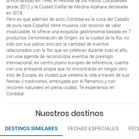
la Humanidad en 1994, el Festival de los Patios Cordobeses
Esta documentación te será requerida en el mostrador de la compañía
aérea a la hora de realizar el check-in el día de la salida.
desde 2012 y la Ciudad Califal de Medina Azahara declarada
en 2018.
Pero es que además de esto, Córdoba es la cuna del
Caballo
de pura raza Español
, tiene museos con tesoros de valor
MODIFICACIÓN ó CANCELACIÓN ¿Puedo anular o
incalculable, te ofrece una exquisita gastronomía basada en 7
modificar una reserva del viaje? ¿Qué gastos puede
productos Denominación de Origen, es la ciudad de la flor, no
generar una anulación o modificación del viaje?
sólo por sus patios sino por la cantidad de eventos
relacionados con la flor que se celebran durante todo el año,
¿Qué caducidad debe tener mi pasaporte para ir
con una agenda de reconocidos eventos de prestigio
internacional, es centro joyero europeo de referencia, cuenta
a...?
con una artesanía propia que no encontrarás en ningún otro
sitio de Europa, es ciudad que celebra la vida a través de sus
¿Con cuánta antelación tengo que estar en el
fiestas y tradiciones, embrujada por el flamenco y con
aeropuerto?
rincones naturales en plena ciudad. Te esperamos en
Córdoba!
RESERVAR ¿Cómo puedo reservar un viaje de
paquete vacacional en la página web?
Nuestros destinos
Al realizar la reserva, uno de los servicios ha
DESTINOS SIMILARES
FECHAS ESPECIALES
FEC
quedado de pendiente de confirmación ¿Cómo